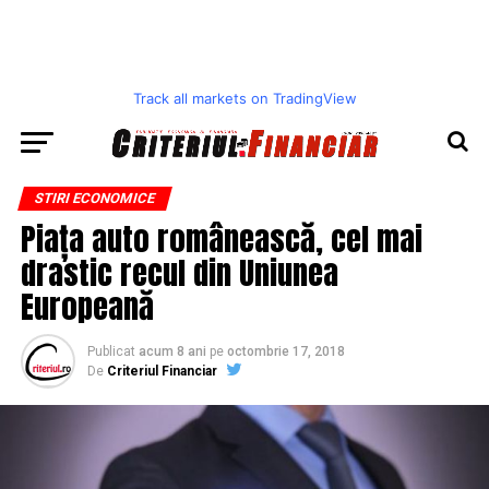
Track all markets on TradingView
STIRI ECONOMICE
Piața auto românească, cel mai
drastic recul din Uniunea
Europeană
Publicat
acum 8 ani
pe
octombrie 17, 2018
De
Criteriul Financiar