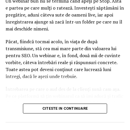
Un webinar bun nu se termină când apeși pe Stop. Asta
e partea pe care mulți o ratează. Investești săptămâni în
pregătire, aduni câteva sute de oameni live, iar apoi
înregistrarea ajunge să zacă într-un folder pe care nu îl
mai deschide nimeni.
Păcat, fiindcă tocmai acolo, în viața de după
transmisiune, stă cea mai mare parte din valoarea lui
pentru SEO. Un webinar e, în fond, două mii de cuvinte
vorbite, câteva întrebări reale și răspunsuri concrete.
Toate astea pot deveni conținut care lucrează luni
întregi, dacă le așezi unde trebuie.
Întrebarea pe care o aud des de la clienți sună cam așa.
Pe ce platformă să țin webinarul ca să îmi aducă și trafic
din Google, nu doar lead-uri pe moment? Răspunsul
CITESTE IN CONTINUARE
scurt e că platforma contează, dar nu în felul în care
cred ei.
Nu cel mai tare software câștigă, ci acela care îți lasă