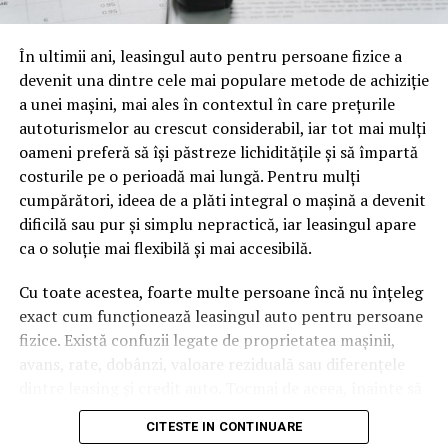
oamenii cu adevărat. Dacă transcrierea ajunge pe o
pagină de pe site-ul tău, ai dintr-odată două mii de
În ultimii ani, leasingul auto pentru persoane fizice a
cuvinte tematice, scrise exact în limbajul în care se
devenit una dintre cele mai populare metode de achiziție
caută.
a unei mașini, mai ales în contextul în care prețurile
Apoi vine partea de comportament. O pagină pe care
autoturismelor au crescut considerabil, iar tot mai mulți
vizitatorii stau zece, cincisprezece minute ca să
oameni preferă să își păstreze lichiditățile și să împartă
urmărească replay-ul trimite un semnal greu de ignorat.
costurile pe o perioadă mai lungă. Pentru mulți
Google nu îți măsoară direct satisfacția, însă timpul
cumpărători, ideea de a plăti integral o mașină a devenit
petrecut, scrollul și revenirile spun ceva despre cât de
dificilă sau pur și simplu nepractică, iar leasingul apare
util e materialul.
ca o soluție mai flexibilă și mai accesibilă.
Și mai e ceva ce se uită ușor. Un webinar reușit atrage
Cu toate acestea, foarte multe persoane încă nu înțeleg
linkuri aproape de la sine. Cineva îl menționează într-un
exact cum funcționează leasingul auto pentru persoane
newsletter, altcineva îl citează într-un articol, un
fizice. Există confuzii legate de proprietatea mașinii,
partener îl trimite în comunitatea lui. Fiecare astfel de
avans, rate, dobânzi, valoare reziduală sau diferențele
mențiune e o cărămidă pusă la autoritatea domeniului
dintre leasing și credit auto. Tocmai de aceea, înainte să
tău, iar autoritatea e moneda forte în SEO.
semnezi orice contract, este important să înțelegi clar
CITESTE IN CONTINUARE
mecanismul acestui tip de finanțare și să știi la ce să fii