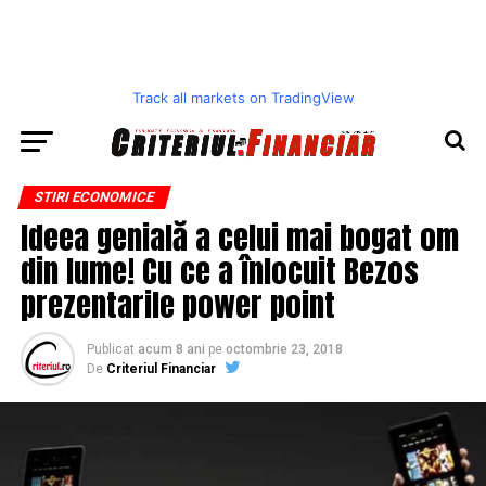
Track all markets on TradingView
STIRI ECONOMICE
Ideea genială a celui mai bogat om
din lume! Cu ce a înlocuit Bezos
prezentarile power point
Publicat
acum 8 ani
pe
octombrie 23, 2018
De
Criteriul Financiar