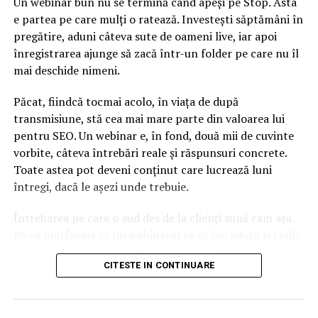
Un webinar bun nu se termină când apeși pe Stop. Asta
istorie au fost declanşate de vorbitori care au fost
e partea pe care mulți o ratează. Investești săptămâni în
înzestraţi să facă apeluri raţionale şi emoţionale:
pregătire, aduni câteva sute de oameni live, iar apoi
Abraham Lincoln, Martin Luther King şi John F.
înregistrarea ajunge să zacă într-un folder pe care nu îl
Kennedy, care au amestecat ştiinţa şi emoţia pentru a
mai deschide nimeni.
inspira programul lumii Americii.
Păcat, fiindcă tocmai acolo, în viața de după
transmisiune, stă cea mai mare parte din valoarea lui
Neurologii au descoperit că emoţia este cea mai rapidă
pentru SEO. Un webinar e, în fond, două mii de cuvinte
cale spre creier. Cu alte cuvinte, dacă doriţi ca ideile
vorbite, câteva întrebări reale și răspunsuri concrete.
dumneavoastră să se răspândească, povestea este
Toate astea pot deveni conținut care lucrează luni
singurul şi cel mai bun vehicul pe care trebuie să-l avem
întregi, dacă le așezi unde trebuie.
pentru a transfera ideea unei alte persoane.
Întrebarea pe care o aud des de la clienți sună cam așa.
Pe ce platformă să țin webinarul ca să îmi aducă și trafic
ARTICOLE PE ACEIASI TEMA:
din Google, nu doar lead-uri pe moment? Răspunsul
URMATORUL
CITESTE IN CONTINUARE
scurt e că platforma contează, dar nu în felul în care
Alertă! Tentativă de atac terorist la locuinţa unui
cred ei.
miliardar stabilit la New York
NU RATATI
Nu cel mai tare software câștigă, ci acela care îți lasă