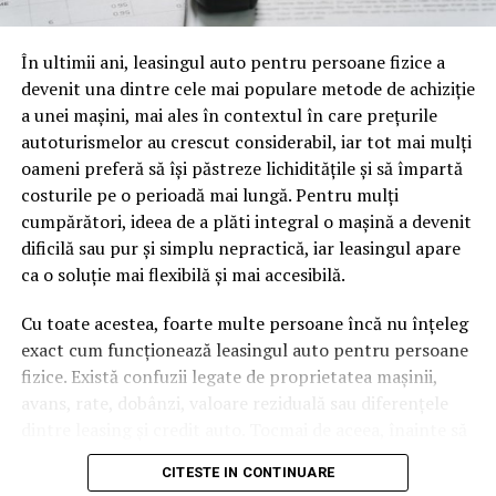
oamenii cu adevărat. Dacă transcrierea ajunge pe o
pagină de pe site-ul tău, ai dintr-odată două mii de
În ultimii ani, leasingul auto pentru persoane fizice a
cuvinte tematice, scrise exact în limbajul în care se
devenit una dintre cele mai populare metode de achiziție
caută.
a unei mașini, mai ales în contextul în care prețurile
Apoi vine partea de comportament. O pagină pe care
autoturismelor au crescut considerabil, iar tot mai mulți
vizitatorii stau zece, cincisprezece minute ca să
oameni preferă să își păstreze lichiditățile și să împartă
urmărească replay-ul trimite un semnal greu de ignorat.
costurile pe o perioadă mai lungă. Pentru mulți
Google nu îți măsoară direct satisfacția, însă timpul
cumpărători, ideea de a plăti integral o mașină a devenit
petrecut, scrollul și revenirile spun ceva despre cât de
dificilă sau pur și simplu nepractică, iar leasingul apare
util e materialul.
ca o soluție mai flexibilă și mai accesibilă.
Și mai e ceva ce se uită ușor. Un webinar reușit atrage
Cu toate acestea, foarte multe persoane încă nu înțeleg
linkuri aproape de la sine. Cineva îl menționează într-un
exact cum funcționează leasingul auto pentru persoane
newsletter, altcineva îl citează într-un articol, un
fizice. Există confuzii legate de proprietatea mașinii,
partener îl trimite în comunitatea lui. Fiecare astfel de
avans, rate, dobânzi, valoare reziduală sau diferențele
mențiune e o cărămidă pusă la autoritatea domeniului
dintre leasing și credit auto. Tocmai de aceea, înainte să
tău, iar autoritatea e moneda forte în SEO.
semnezi orice contract, este important să înțelegi clar
CITESTE IN CONTINUARE
mecanismul acestui tip de finanțare și să știi la ce să fii