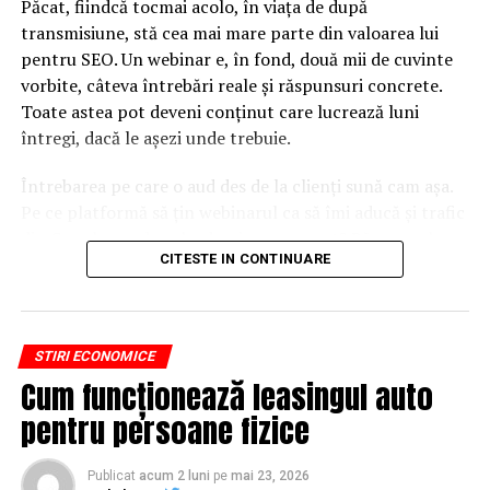
Păcat, fiindcă tocmai acolo, în viața de după
transmisiune, stă cea mai mare parte din valoarea lui
pentru SEO. Un webinar e, în fond, două mii de cuvinte
vorbite, câteva întrebări reale și răspunsuri concrete.
Toate astea pot deveni conținut care lucrează luni
întregi, dacă le așezi unde trebuie.
Întrebarea pe care o aud des de la clienți sună cam așa.
Pe ce platformă să țin webinarul ca să îmi aducă și trafic
din Google, nu doar lead-uri pe moment? Răspunsul
CITESTE IN CONTINUARE
scurt e că platforma contează, dar nu în felul în care
cred ei.
Nu cel mai tare software câștigă, ci acela care îți lasă
STIRI ECONOMICE
conținutul liber, indexabil și ușor de reutilizat. Hai să o
Cum funcționează leasingul auto
luăm pe îndelete, fiindcă diferențele dintre opțiuni sunt
mai subtile decât par la prima vedere.
pentru persoane fizice
De ce un webinar bine găzduit
Publicat
acum 2 luni
pe
mai 23, 2026