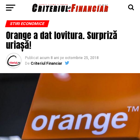
STIRI ECONOMICE
Orange a dat lovitura. Surpriză
uriașă!
Publicat
acum 8 ani
pe
octombrie 25, 2018
De
Criteriul Financiar