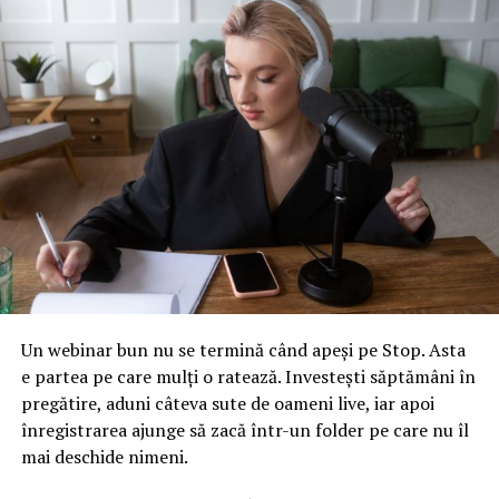
ARTICOLE PE ACEIASI TEMA:
URMATORUL
Când va trece România la euro. Anunţul făcut de
Isărescu
NU RATATI
ESET a lansat cea mai nouă soluţie de securitate care
protejează fără să afecteze performanţă PC-ului
Un webinar bun nu se termină când apeși pe Stop. Asta
e partea pe care mulți o ratează. Investești săptămâni în
pregătire, aduni câteva sute de oameni live, iar apoi
înregistrarea ajunge să zacă într-un folder pe care nu îl
mai deschide nimeni.