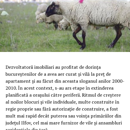
Dezvoltatorii imobiliari au profitat de dorinţa
bucureştenilor de a avea aer curat şi vilă la preţ de
apartament şi au făcut din aceasta sloganul anilor 2000-
2010. În acest context, s-au ars etape în extinderea
planificată a oraşului către periferii. Ritmul de creştere
al noilor blocuri şi vile individuale, multe construite în
regie proprie sau fără autorizaţie de construire, a fost
mult mai rapid decât puterea sau voinţa primăriilor din
judeţul Ilfov, cel mai mare furnizor de vile şi ansambluri
rezidenţiale din ţară.