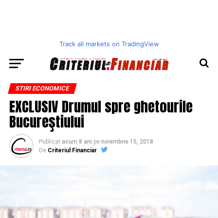
Track all markets on TradingView
STIRI ECONOMICE
EXCLUSIV Drumul spre ghetourile
Bucureştiului
Publicat
acum 8 ani
pe
noiembrie 15, 2018
De
Criteriul Financiar