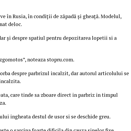
ve în Rusia, în condiţii de zăpadă şi gheaţă. Modelul,
nat deloc.
ar şi despre spatiul pentru depozitarea lopetii si a
de zgomotos”, noteaza stopru.com.
vorba despre parbrizul incalzit, dar autorul articolului se
incalzita.
a, care tinde sa zboare direct in parbriz in timpul
za.
ului ingheata destul de usor si se deschide greu.
te o sarcina foarte dificila din cauza sinelor fixe.