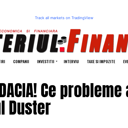
Track all markets on TradingView
IRI
COMPANII
INVESTITII
INTERVIU
TAXE SI IMPOZITE
EV
 DACIA! Ce probleme 
ul Duster