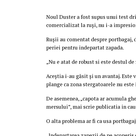
Noul Duster a fost supus unui test dri
comercializat la ruşi, nu i-a impresio
Ruşii au comentat despre portbagaj, d
periei pentru indepartat zapada.
„Nu e atat de robust si este destul 
Aceştia i-au găsit şi un avantaj. Este 
plange ca zona stergatoarele nu este 
De asemenea, „capota ar acumula gheat
mersului”, mai scrie publicatia in cau
O alta problema ar fi ca usa portbagaj
„Indepartarea zapezii de pe acoperis es