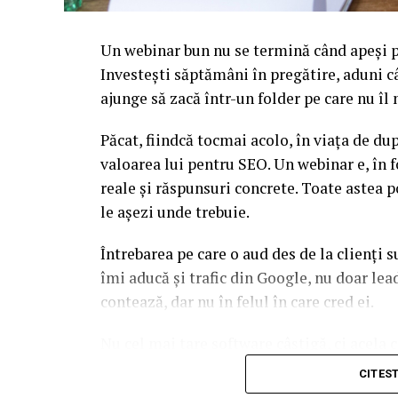
Un webinar bun nu se termină când apeși pe
Investești săptămâni în pregătire, aduni c
ajunge să zacă într-un folder pe care nu î
Păcat, fiindcă tocmai acolo, în viața de d
valoarea lui pentru SEO. Un webinar e, în f
reale și răspunsuri concrete. Toate astea p
le așezi unde trebuie.
Întrebarea pe care o aud des de la clienți 
îmi aducă și trafic din Google, nu doar l
contează, dar nu în felul în care cred ei.
Nu cel mai tare software câștigă, ci acela c
reutilizat. Hai să o luăm pe îndelete, fiin
CITES
par la prima vedere.