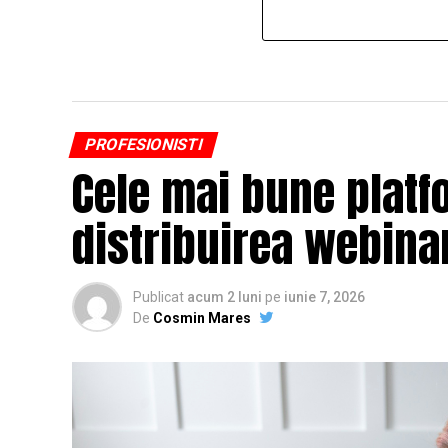
PROFESIONISTI
Cele mai bune platf
distribuirea webinar
Publicat
acum 2 luni
pe
iunie 7, 2026
De
Cosmin Mares