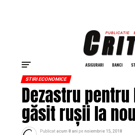
ASIGURARI
BANCI
ST
STIRI ECONOMICE
Dezastru pentru
găsit rușii la no
Publicat
acum 8 ani
pe
noiembrie 15, 2018