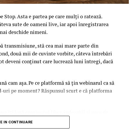
 Stop. Asta e partea pe care mulți o ratează.
âteva sute de oameni live, iar apoi înregistrarea
l mai deschide nimeni.
upă transmisiune, stă cea mai mare parte din
ond, două mii de cuvinte vorbite, câteva întrebări
ot deveni conținut care lucrează luni întregi, dacă
sună cam așa. Pe ce platformă să țin webinarul ca să
ead-uri pe moment? Răspunsul scurt e că platforma
are îți lasă conținutul liber, indexabil și ușor de
dcă diferențele dintre opțiuni sunt mai subtile decât
TE IN CONTINUARE