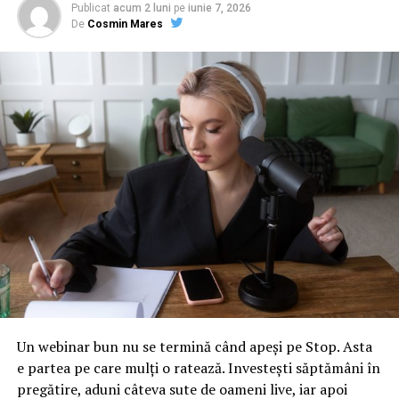
Publicat
acum 2 luni
pe
iunie 7, 2026
Schimbare istorică! Cum va fi modificată rugăciunea
De
Cosmin Mares
Tatăl Nostru
Un webinar bun nu se termină când apeși pe Stop. Asta
e partea pe care mulți o ratează. Investești săptămâni în
pregătire, aduni câteva sute de oameni live, iar apoi