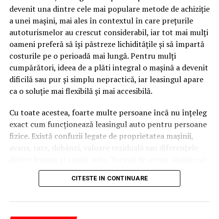
devenit una dintre cele mai populare metode de achiziție
caută.
a unei mașini, mai ales în contextul în care prețurile
Apoi vine partea de comportament. O pagină pe care
autoturismelor au crescut considerabil, iar tot mai mulți
vizitatorii stau zece, cincisprezece minute ca să
oameni preferă să își păstreze lichiditățile și să împartă
urmărească replay-ul trimite un semnal greu de ignorat.
costurile pe o perioadă mai lungă. Pentru mulți
Google nu îți măsoară direct satisfacția, însă timpul
cumpărători, ideea de a plăti integral o mașină a devenit
petrecut, scrollul și revenirile spun ceva despre cât de
dificilă sau pur și simplu nepractică, iar leasingul apare
util e materialul.
ca o soluție mai flexibilă și mai accesibilă.
Și mai e ceva ce se uită ușor. Un webinar reușit atrage
Cu toate acestea, foarte multe persoane încă nu înțeleg
linkuri aproape de la sine. Cineva îl menționează într-un
exact cum funcționează leasingul auto pentru persoane
newsletter, altcineva îl citează într-un articol, un
fizice. Există confuzii legate de proprietatea mașinii,
partener îl trimite în comunitatea lui. Fiecare astfel de
avans, rate, dobânzi, valoare reziduală sau diferențele
mențiune e o cărămidă pusă la autoritatea domeniului
dintre leasing și credit auto. Tocmai de aceea, înainte să
tău, iar autoritatea e moneda forte în SEO.
semnezi orice contract, este important să înțelegi clar
CITESTE IN CONTINUARE
mecanismul acestui tip de finanțare și să știi la ce să fii
Apoi mai e economia de scară, care mă încântă de
atent.
fiecare dată. Dintr-o singură sesiune scoți un articol
lung, cinci sau șase clipuri scurte pentru social, o pagină
Leasingul auto
nu înseamnă doar „o mașină în rate”. Este