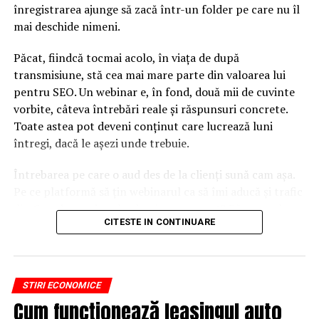
înregistrarea ajunge să zacă într-un folder pe care nu îl
mai deschide nimeni.
Păcat, fiindcă tocmai acolo, în viața de după
transmisiune, stă cea mai mare parte din valoarea lui
pentru SEO. Un webinar e, în fond, două mii de cuvinte
vorbite, câteva întrebări reale și răspunsuri concrete.
Toate astea pot deveni conținut care lucrează luni
întregi, dacă le așezi unde trebuie.
Întrebarea pe care o aud des de la clienți sună cam așa.
Pe ce platformă să țin webinarul ca să îmi aducă și trafic
din Google, nu doar lead-uri pe moment? Răspunsul
CITESTE IN CONTINUARE
scurt e că platforma contează, dar nu în felul în care
cred ei.
Nu cel mai tare software câștigă, ci acela care îți lasă
STIRI ECONOMICE
conținutul liber, indexabil și ușor de reutilizat. Hai să o
Cum funcționează leasingul auto
luăm pe îndelete, fiindcă diferențele dintre opțiuni sunt