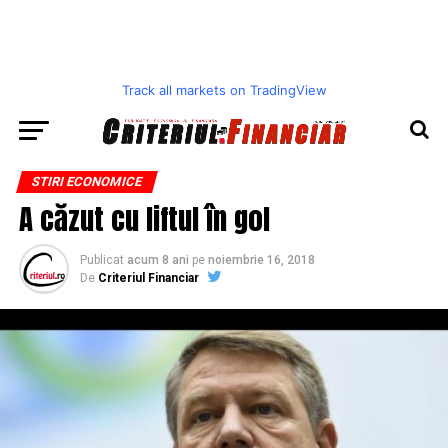
Track all markets on TradingView
STIRI ECONOMICE
A căzut cu liftul în gol
Publicat
acum 8 ani
pe
noiembrie 16, 2018
De
Criteriul Financiar