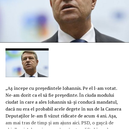
„Aş începe cu preşedintele Iohannis. Pe el l-am votat.
Ne-am dorit ca el să fie preşedinte. În ciuda modului
ciudat în care a ales Iohannis să-şi conducă mandatul,
dacă nu era el probabil acele degete în sus de la Camera
Deputaţilor le-am fi văzut ridicate de acum 4 ani. Aşa,
am mai tras de timp şi am ajuns aici. PSD, o gaşcă de