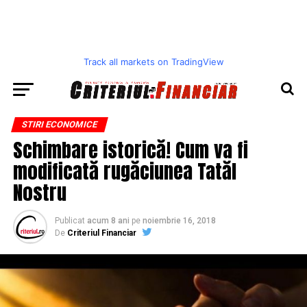
Track all markets on TradingView
STIRI ECONOMICE
Schimbare istorică! Cum va fi
modificată rugăciunea Tatăl
Nostru
Publicat
acum 8 ani
pe
noiembrie 16, 2018
De
Criteriul Financiar