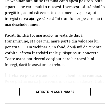
Un webinar bun nu se termină când apeși pe Stop. Asta
e partea pe care mulți o ratează. Investești săptămâni în
pregătire, aduni câteva sute de oameni live, iar apoi
înregistrarea ajunge să zacă într-un folder pe care nu îl
mai deschide nimeni.
Păcat, fiindcă tocmai acolo, în viața de după
transmisiune, stă cea mai mare parte din valoarea lui
pentru SEO. Un webinar e, în fond, două mii de cuvinte
vorbite, câteva întrebări reale și răspunsuri concrete.
Toate astea pot deveni conținut care lucrează luni
întregi, dacă le așezi unde trebuie.
Întrebarea pe care o aud des de la clienți sună cam așa.
Pe ce platformă să țin webinarul ca să îmi aducă și trafic
din Google, nu doar lead-uri pe moment? Răspunsul
CITESTE IN CONTINUARE
scurt e că platforma contează, dar nu în felul în care
cred ei.
Nu cel mai tare software câștigă, ci acela care îți lasă