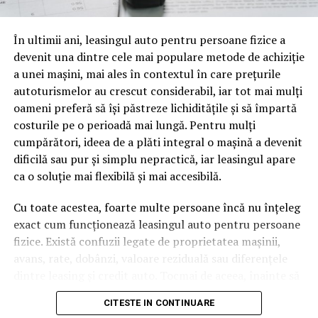
oamenii cu adevărat. Dacă transcrierea ajunge pe o
pagină de pe site-ul tău, ai dintr-odată două mii de
În ultimii ani, leasingul auto pentru persoane fizice a
cuvinte tematice, scrise exact în limbajul în care se
devenit una dintre cele mai populare metode de achiziție
caută.
a unei mașini, mai ales în contextul în care prețurile
Apoi vine partea de comportament. O pagină pe care
autoturismelor au crescut considerabil, iar tot mai mulți
vizitatorii stau zece, cincisprezece minute ca să
oameni preferă să își păstreze lichiditățile și să împartă
urmărească replay-ul trimite un semnal greu de ignorat.
costurile pe o perioadă mai lungă. Pentru mulți
Google nu îți măsoară direct satisfacția, însă timpul
cumpărători, ideea de a plăti integral o mașină a devenit
petrecut, scrollul și revenirile spun ceva despre cât de
dificilă sau pur și simplu nepractică, iar leasingul apare
util e materialul.
ca o soluție mai flexibilă și mai accesibilă.
Și mai e ceva ce se uită ușor. Un webinar reușit atrage
Cu toate acestea, foarte multe persoane încă nu înțeleg
linkuri aproape de la sine. Cineva îl menționează într-un
exact cum funcționează leasingul auto pentru persoane
newsletter, altcineva îl citează într-un articol, un
fizice. Există confuzii legate de proprietatea mașinii,
partener îl trimite în comunitatea lui. Fiecare astfel de
avans, rate, dobânzi, valoare reziduală sau diferențele
mențiune e o cărămidă pusă la autoritatea domeniului
dintre leasing și credit auto. Tocmai de aceea, înainte să
tău, iar autoritatea e moneda forte în SEO.
semnezi orice contract, este important să înțelegi clar
CITESTE IN CONTINUARE
mecanismul acestui tip de finanțare și să știi la ce să fii