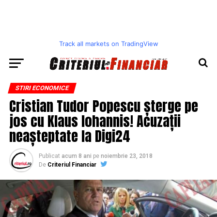
Track all markets on TradingView
STIRI ECONOMICE
Cristian Tudor Popescu șterge pe
jos cu Klaus Iohannis! Acuzații
neașteptate la Digi24
Publicat
acum 8 ani
pe
noiembrie 23, 2018
De
Criteriul Financiar