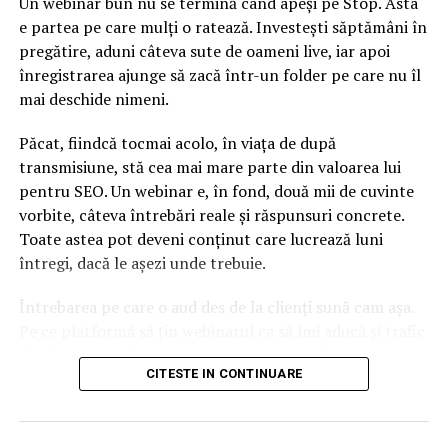
Un webinar bun nu se termină când apeși pe Stop. Asta
combinaţii previzibile”, a declarat Cristian Tudor
e partea pe care mulți o ratează. Investești săptămâni în
Popescu, la Digi 24
pregătire, aduni câteva sute de oameni live, iar apoi
înregistrarea ajunge să zacă într-un folder pe care nu îl
ARTICOLE PE ACEIASI TEMA:
mai deschide nimeni.
URMATORUL
Lovitură directă pentru Dragnea venită de la nivel înalt.
Păcat, fiindcă tocmai acolo, în viața de după
„Justiția nu poate fi sabotată”
transmisiune, stă cea mai mare parte din valoarea lui
NU RATATI
pentru SEO. Un webinar e, în fond, două mii de cuvinte
Înșelătorie fără margini! Zeci de șoferi români au fost
vorbite, câteva întrebări reale și răspunsuri concrete.
păcăliți de o firmă din București
Toate astea pot deveni conținut care lucrează luni
întregi, dacă le așezi unde trebuie.
Întrebarea pe care o aud des de la clienți sună cam așa.
Pe ce platformă să țin webinarul ca să îmi aducă și trafic
din Google, nu doar lead-uri pe moment? Răspunsul
CITESTE IN CONTINUARE
scurt e că platforma contează, dar nu în felul în care
cred ei.
Nu cel mai tare software câștigă, ci acela care îți lasă