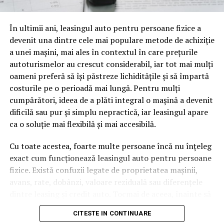
oamenii cu adevărat. Dacă transcrierea ajunge pe o
pagină de pe site-ul tău, ai dintr-odată două mii de
În ultimii ani, leasingul auto pentru persoane fizice a
cuvinte tematice, scrise exact în limbajul în care se
devenit una dintre cele mai populare metode de achiziție
caută.
a unei mașini, mai ales în contextul în care prețurile
Apoi vine partea de comportament. O pagină pe care
autoturismelor au crescut considerabil, iar tot mai mulți
vizitatorii stau zece, cincisprezece minute ca să
oameni preferă să își păstreze lichiditățile și să împartă
urmărească replay-ul trimite un semnal greu de ignorat.
costurile pe o perioadă mai lungă. Pentru mulți
Google nu îți măsoară direct satisfacția, însă timpul
cumpărători, ideea de a plăti integral o mașină a devenit
petrecut, scrollul și revenirile spun ceva despre cât de
dificilă sau pur și simplu nepractică, iar leasingul apare
util e materialul.
ca o soluție mai flexibilă și mai accesibilă.
Și mai e ceva ce se uită ușor. Un webinar reușit atrage
Cu toate acestea, foarte multe persoane încă nu înțeleg
linkuri aproape de la sine. Cineva îl menționează într-un
exact cum funcționează leasingul auto pentru persoane
newsletter, altcineva îl citează într-un articol, un
fizice. Există confuzii legate de proprietatea mașinii,
partener îl trimite în comunitatea lui. Fiecare astfel de
avans, rate, dobânzi, valoare reziduală sau diferențele
mențiune e o cărămidă pusă la autoritatea domeniului
dintre leasing și credit auto. Tocmai de aceea, înainte să
tău, iar autoritatea e moneda forte în SEO.
semnezi orice contract, este important să înțelegi clar
CITESTE IN CONTINUARE
mecanismul acestui tip de finanțare și să știi la ce să fii