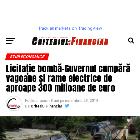
Track all markets on TradingView
STIRI ECONOMICE
Licitație bombă-Guvernul cumpără
vagoane și rame electrice de
aproape 300 milioane de euro
Publicat
acum 8 ani
pe
noiembrie 29, 2018
De
Criteriul Financiar