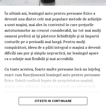
oamenii cu adevărat. Dacă transcrierea ajunge pe o
pagină de pe site-ul tău, ai dintr-odată două mii de
În ultimii ani, leasingul auto pentru persoane fizice a
cuvinte tematice, scrise exact în limbajul în care se
devenit una dintre cele mai populare metode de achiziție
caută.
a unei mașini, mai ales în contextul în care prețurile
Apoi vine partea de comportament. O pagină pe care
autoturismelor au crescut considerabil, iar tot mai mulți
vizitatorii stau zece, cincisprezece minute ca să
oameni preferă să își păstreze lichiditățile și să împartă
urmărească replay-ul trimite un semnal greu de ignorat.
costurile pe o perioadă mai lungă. Pentru mulți
Google nu îți măsoară direct satisfacția, însă timpul
cumpărători, ideea de a plăti integral o mașină a devenit
petrecut, scrollul și revenirile spun ceva despre cât de
dificilă sau pur și simplu nepractică, iar leasingul apare
util e materialul.
ca o soluție mai flexibilă și mai accesibilă.
Și mai e ceva ce se uită ușor. Un webinar reușit atrage
Cu toate acestea, foarte multe persoane încă nu înțeleg
linkuri aproape de la sine. Cineva îl menționează într-un
exact cum funcționează leasingul auto pentru persoane
newsletter, altcineva îl citează într-un articol, un
fizice. Există confuzii legate de proprietatea mașinii,
partener îl trimite în comunitatea lui. Fiecare astfel de
avans, rate, dobânzi, valoare reziduală sau diferențele
mențiune e o cărămidă pusă la autoritatea domeniului
dintre leasing și credit auto. Tocmai de aceea, înainte să
tău, iar autoritatea e moneda forte în SEO.
semnezi orice contract, este important să înțelegi clar
CITESTE IN CONTINUARE
mecanismul acestui tip de finanțare și să știi la ce să fii