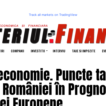
Track all markets on TradingView
IRI
COMPANII
INVESTITII
INTERVIU
TAXE SI IMPOZITE
EV
conomie. Puncte tar
e României în Progn
ei Europene