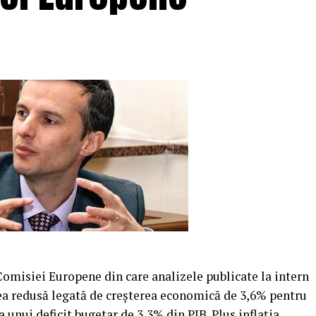
omisiei Europene din care analizele publicate la intern
rea redusă legată de creşterea economică de 3,6% pentru
 unui deficit bugetar de 3,3% din PIB. Plus inflaţia.