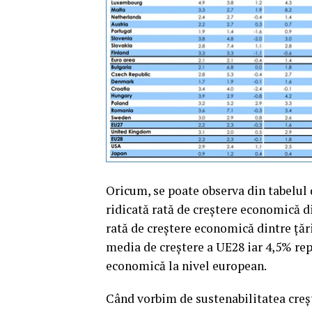
Oricum, se poate observa din tabelul 
ridicată rată de creştere economică 
rată de creştere economică dintre ţăr
media de creştere a UE28 iar 4,5% re
economică la nivel european.
Când vorbim de sustenabilitatea creş