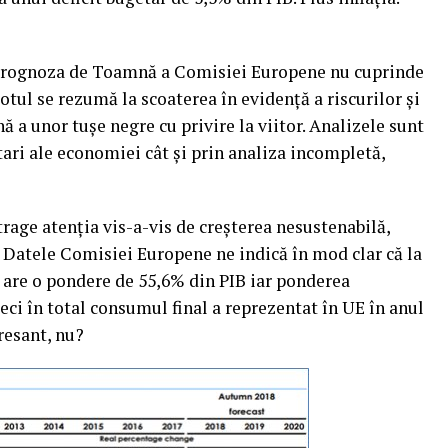
ă Prognoza de Toamnă a Comisiei Europene nu cuprinde
otul se rezumă la scoaterea în evidenţă a riscurilor şi
ă a unor tuşe negre cu privire la viitor.
Analizele sunt
tari ale economiei cât şi prin analiza incompletă,
trage atenţia vis-a-vis de creşterea nesustenabilă,
 Datele Comisiei Europene ne indică în mod clar că la
are o pondere de 55,6% din PIB iar ponderea
ci în total consumul final a reprezentat în UE în anul
resant, nu?