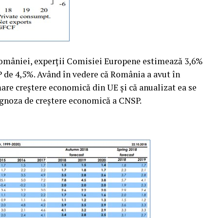
României, experţii Comisiei Europene estimează 3,6%
 de 4,5%. Având în vedere că România a avut în
mare creştere economică din UE şi că anualizat ea se
rognoza de creştere economică a CNSP.