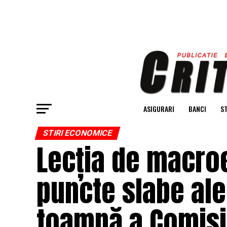
ASIGURARI
BANCI
ST
STIRI ECONOMICE
Lecția de macroe
puncte slabe al
toamnă a Comisi