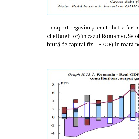
În raport regăsim şi contribuţia factor
cheltuielilor) în cazul României. Se o
brută de capital fix – FBCF) în toată 