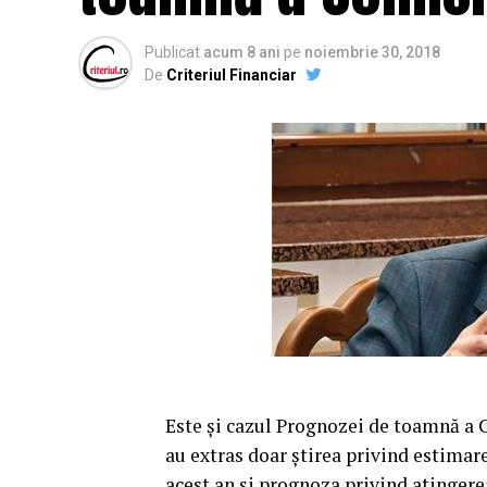
Publicat
acum 8 ani
pe
noiembrie 30, 2018
De
Criteriul Financiar
Este şi cazul Prognozei de toamnă a C
au extras doar ştirea privind estima
acest an şi prognoza privind atingerea