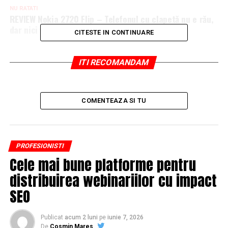
NU RATATI
REVIEW Nokia 2720 Flip – Telefonul cu clapetă nu e rău,
dar nici vedetă – Gadget
CITESTE IN CONTINUARE
ITI RECOMANDAM
COMENTEAZA SI TU
PROFESIONISTI
Cele mai bune platforme pentru
distribuirea webinariilor cu impact
SEO
Publicat
acum 2 luni
pe
iunie 7, 2026
De
Cosmin Mares