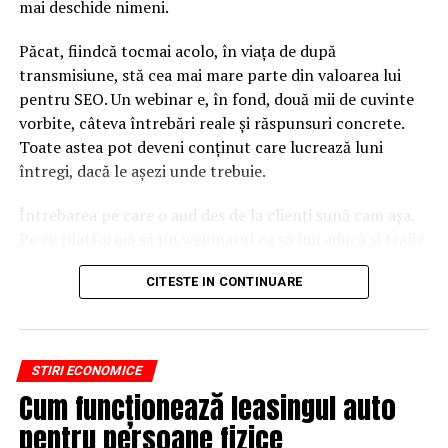
mai deschide nimeni.
Păcat, fiindcă tocmai acolo, în viața de după
transmisiune, stă cea mai mare parte din valoarea lui
pentru SEO. Un webinar e, în fond, două mii de cuvinte
vorbite, câteva întrebări reale și răspunsuri concrete.
Toate astea pot deveni conținut care lucrează luni
întregi, dacă le așezi unde trebuie.
Întrebarea pe care o aud des de la clienți sună cam așa.
Pe ce platformă să țin webinarul ca să îmi aducă și trafic
din Google, nu doar lead-uri pe moment? Răspunsul
CITESTE IN CONTINUARE
scurt e că platforma contează, dar nu în felul în care
cred ei.
Nu cel mai tare software câștigă, ci acela care îți lasă
STIRI ECONOMICE
conținutul liber, indexabil și ușor de reutilizat. Hai să o
Cum funcționează leasingul auto
luăm pe îndelete, fiindcă diferențele dintre opțiuni sunt
mai subtile decât par la prima vedere.
pentru persoane fizice