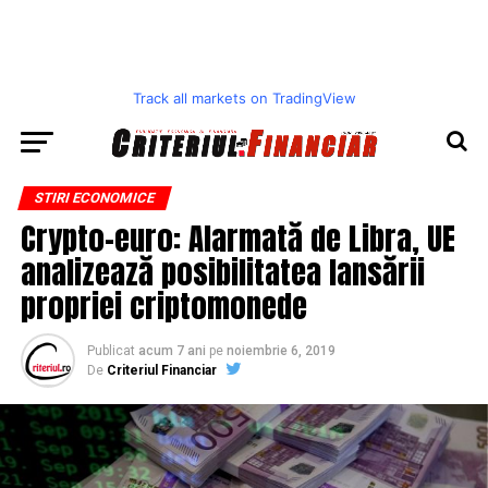
Track all markets on TradingView
STIRI ECONOMICE
Crypto-euro: Alarmată de Libra, UE
analizează posibilitatea lansării
propriei criptomonede
Publicat
acum 7 ani
pe
noiembrie 6, 2019
De
Criteriul Financiar