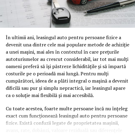
Gândește-te la o sesiune de patruzeci de minute despre,
să zicem, fiscalitatea freelancerilor. Conținutul vorbit e
o mină de informație, plină de întrebări pe care și le pun
oamenii cu adevărat. Dacă transcrierea ajunge pe o
pagină de pe site-ul tău, ai dintr-odată două mii de
În ultimii ani, leasingul auto pentru persoane fizice a
cuvinte tematice, scrise exact în limbajul în care se
devenit una dintre cele mai populare metode de achiziție
caută.
a unei mașini, mai ales în contextul în care prețurile
Apoi vine partea de comportament. O pagină pe care
autoturismelor au crescut considerabil, iar tot mai mulți
vizitatorii stau zece, cincisprezece minute ca să
oameni preferă să își păstreze lichiditățile și să împartă
urmărească replay-ul trimite un semnal greu de ignorat.
costurile pe o perioadă mai lungă. Pentru mulți
Google nu îți măsoară direct satisfacția, însă timpul
cumpărători, ideea de a plăti integral o mașină a devenit
petrecut, scrollul și revenirile spun ceva despre cât de
dificilă sau pur și simplu nepractică, iar leasingul apare
util e materialul.
ca o soluție mai flexibilă și mai accesibilă.
Și mai e ceva ce se uită ușor. Un webinar reușit atrage
Cu toate acestea, foarte multe persoane încă nu înțeleg
linkuri aproape de la sine. Cineva îl menționează într-un
exact cum funcționează leasingul auto pentru persoane
newsletter, altcineva îl citează într-un articol, un
fizice. Există confuzii legate de proprietatea mașinii,
partener îl trimite în comunitatea lui. Fiecare astfel de
avans, rate, dobânzi, valoare reziduală sau diferențele