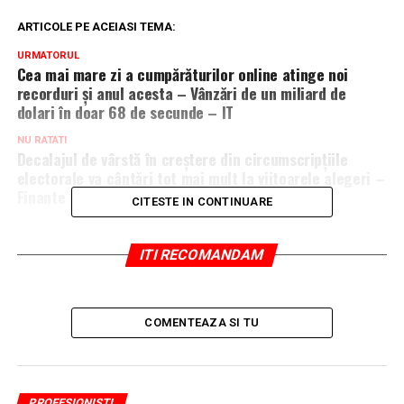
ARTICOLE PE ACEIASI TEMA:
URMATORUL
Cea mai mare zi a cumpărăturilor online atinge noi
recorduri și anul acesta – Vânzări de un miliard de
dolari în doar 68 de secunde – IT
NU RATATI
Decalajul de vârstă în creștere din circumscripțiile
electorale va cântări tot mai mult la viitoarele alegeri –
Finante & Banci
CITESTE IN CONTINUARE
ITI RECOMANDAM
COMENTEAZA SI TU
PROFESIONISTI