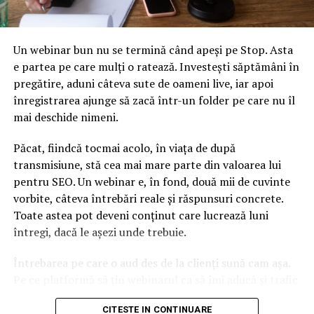
Un webinar bun nu se termină când apeși pe Stop. Asta
e partea pe care mulți o ratează. Investești săptămâni în
pregătire, aduni câteva sute de oameni live, iar apoi
înregistrarea ajunge să zacă într-un folder pe care nu îl
mai deschide nimeni.
Păcat, fiindcă tocmai acolo, în viața de după
transmisiune, stă cea mai mare parte din valoarea lui
pentru SEO. Un webinar e, în fond, două mii de cuvinte
vorbite, câteva întrebări reale și răspunsuri concrete.
Toate astea pot deveni conținut care lucrează luni
întregi, dacă le așezi unde trebuie.
Întrebarea pe care o aud des de la clienți sună cam așa.
Pe ce platformă să țin webinarul ca să îmi aducă și trafic
din Google, nu doar lead-uri pe moment? Răspunsul
CITESTE IN CONTINUARE
scurt e că platforma contează, dar nu în felul în care