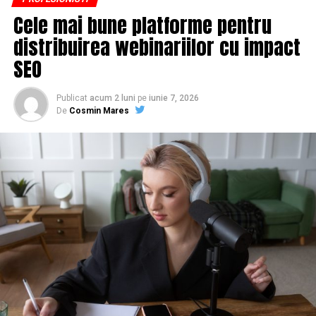
Cele mai bune platforme pentru
distribuirea webinariilor cu impact
SEO
Publicat
acum 2 luni
pe
iunie 7, 2026
De
Cosmin Mares