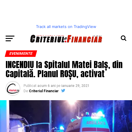
Track all markets on TradingView
EVENIMENTE
INCENDIU la Spitalul Matei Balș, din
Capitală. Planul ROȘU, activat
Publicat
acum 6 ani
pe
ianuarie 29, 2021
De
Criteriul Financiar