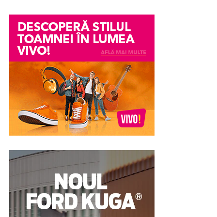
Această compartimentare permite utilizarea aceluiași
corp de mobilier de către mai mulți utilizatori simultan.
Fiecare compartiment oferă suficient spațiu pentru
depozitarea obiectelor personale, precum haine
împăturite, încălțăminte, echipamente de lucru sau
accesorii utilizate zilnic.
Configurația tip NEST este apreciată în special în
mediile în care schimburile de personal sunt numeroase
sau unde este nevoie de un număr mare de
compartimente într-o încăpere cu dimensiuni reduse.
Prin organizarea verticală, fiecare utilizator beneficiază
de propriul spațiu delimitat, fără a afecta accesul
celorlalți.
În plus, compartimentele individuale sunt prevăzute cu
sisteme de închidere independente, ceea ce contribuie la
protejarea bunurilor personale și la menținerea unui