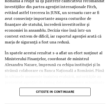
categoria de risc major (
junk
).
România a reușit să își păstreze calificativul recomandat
investițiilor din partea agenției internaționale Fitch,
În ciuda acestor vulnerabilități și a presiunii uriașe pe
evitând astfel trecerea în JUNK, un scenariu care ar fi
finanțele publice, autoritățile române au reușit să evite
avut consecințe importante asupra costurilor de
scenariul negativ. Întrebarea esențială este cum a fost
finanțare ale statului, încrederii investitorilor și
posibil acest lucru, în condițiile în care datele
economiei în ansamblu. Decizia vine însă într-un
economice brute erau deja cunoscute de piețe.
context extrem de dificil, iar raportul agenției arată că
marja de siguranță a fost una redusă.
Răspunsul nu a stat în prezentarea unor indicatori noi,
ci în garanțiile de conduită fiscală. În timp ce
În spatele acestui rezultat s-a aflat un efort susținut al
autoritatea altor actori politici s-a erodat considerabil
Ministerului Finanțelor, coordonat de ministrul
pe parcursul mandatului, Nicușor Dan a rămas
Alexandru Nazare, împreună cu echipa instituției și în
interlocutorul strategic în care partenerii externi au
strânsă colaborare cu Banca Națională a României. Până
avut încredere totală.
în ultimele momente înaintea evaluării, autoritățile au
prezentat agenției de rating date economice actualizate
Presedinția ca garant al
și argumente tehnice privind evoluția finanțelor publice
CITESTE IN CONTINUARE
și măsurile adoptate pentru consolidarea fiscală.
disciplinei bugetare
Potrivit informațiilor prezentate, România a venit în
Miezul deciziei agenției Fitch se regăsește în