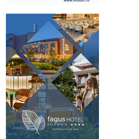
Această caracteristică este importantă în fabrici, săli de
sport, școli, spitale sau alte instituții unde fluxul de
persoane este ridicat. Spațiul economisit poate fi utilizat
pentru bănci, culoare de acces sau alte echipamente
necesare funcționării vestiarului.
În același timp, organizarea compactă permite
amplasarea mai multor corpuri de mobilier fără ca
încăperea să devină aglomerată. Astfel, confortul
utilizatorilor este menținut chiar și în perioadele cu
trafic intens.
Prin valorificarea eficientă a spațiului disponibil,
vestiarele tip NEST contribuie la amenajarea unor zone
de echipare funcționale și bine organizate.
Rezistență pentru utilizare
intensivă