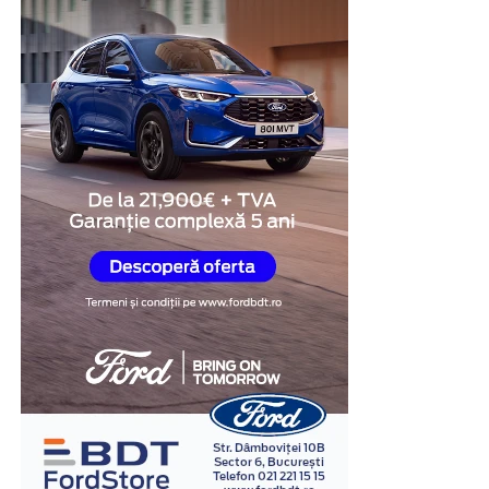
nivel ridicat de organizare.
Această structură transformă vestiarul într-o soluție
practică pentru spațiile în care eficiența și utilizarea
optimă a mobilierului sunt prioritare.
Mai mult spațiu disponibil
În multe clădiri administrative sau industriale,
încăperile destinate echipării personalului nu
beneficiază de suprafețe generoase. În aceste situații,
fiecare metru pătrat trebuie utilizat cât mai eficient.
Vestiarele metalice cu uși scurte permit creșterea
numărului de utilizatori fără a ocupa spațiu suplimentar
pe podea. Același corp de mobilier poate înlocui două
sau chiar mai multe vestiare clasice, ceea ce lasă mai
mult loc pentru circulație și facilitează organizarea
întregii încăperi.