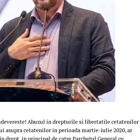
evereste! Abuzul in drepturile si libertatile cetatenilor
ui asupra cetatenilor in perioada martie-iulie 2020, ar
 in drept, in principal de catre Parchetul General cu