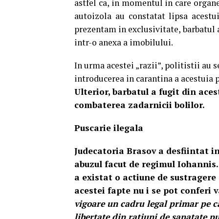
astfel ca, in momentul in care organel
autoizola au constatat lipsa acestu
prezentam in exclusivitate, barbatul a
intr-o anexa a imobilului.
In urma acestei „razii”, politistii au 
introducerea in carantina a acestuia p
Ulterior, barbatul a fugit din aces
combaterea zadarnicii bolilor.
Puscarie ilegala
Judecatoria Brasov a desfiintat in
abuzul facut de regimul Iohannis.
a existat o actiune de sustragere
acestei fapte nu i se pot conferi 
vigoare un cadru legal primar pe c
libertate din ratiuni de sanatate pu