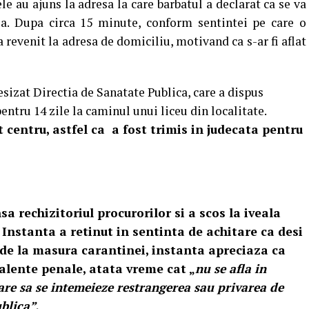
e au ajuns la adresa la care barbatul a declarat ca se va
ia. Dupa circa 15 minute, conform sentintei pe care o
 revenit la adresa de domiciliu, motivand ca s-ar fi aflat
sesizat Directia de Sanatate Publica, care a dispus
entru 14 zile la caminul unui liceu din localitate.
t centru, astfel ca
a fost trimis in judecata pentru
sa rechizitoriul procurorilor si a scos la iveala
 Instanta a retinut in sentinta de achitare ca desi
 de la masura carantinei, instanta apreciaza ca
valente penale, atata vreme cat „
nu se afla in
are sa se intemeieze restrangerea sau privarea de
blica”.