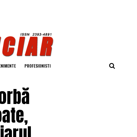
ENIMENTE
PROFESIONISTI
iorbă
oate,
iarul