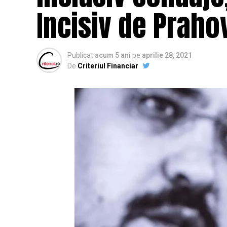
Incisiv de Praho
Publicat
acum 5 ani
pe
aprilie 28, 2021
De
Criteriul Financiar