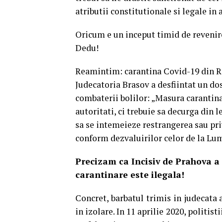
atributii constitutionale si legale in 
Oricum e un inceput timid de revenire 
Dedu!
Reamintim: carantina Covid-19 din Rom
Judecatoria Brasov a desfiintat un dos
combaterii bolilor: „Masura carantina
autoritati, ci trebuie sa decurga din 
sa se intemeieze restrangerea sau priv
conform dezvaluirilor celor de la Lum
Precizam ca Incisiv de Prahova a 
carantinare este ilegala!
Concret, barbatul trimis in judecata a
in izolare. In 11 aprilie 2020, politist