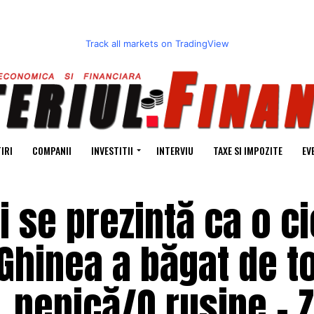
Track all markets on TradingView
IRI
COMPANII
INVESTITII
INTERVIU
TAXE SI IMPOZITE
EV
 se prezintă ca o c
 Ghinea a băgat de t
 nenică/O rușine – Z