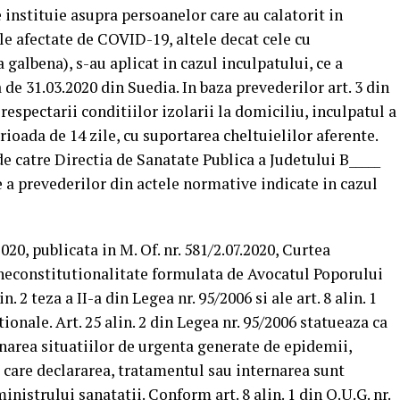
 instituie asupra persoanelor care au calatorit in
ele afectate de COVID-19, altele decat cele cu
galbena), s-au aplicat in cazul inculpatului, ce a
 de 31.03.2020 din Suedia. In baza prevederilor art. 3 din
respectarii conditiilor izolarii la domiciliu, inculpatul a
rioada de 14 zile, cu suportarea cheltuielilor aferente.
e catre Directia de Sanatate Publica a Judetului B_____
re a prevederilor din actele normative indicate in cazul
020, publicata in M. Of. nr. 581/2.07.2020, Curtea
neconstitutionalitate formulata de Avocatul Poporului
n. 2 teza a II-a din Legea nr. 95/2006 si ale art. 8 alin. 1
ionale. Art. 25 alin. 2 din Legea nr. 95/2006 statueaza ca
narea situatiilor de urgenta generate de epidemii,
 care declararea, tratamentul sau internarea sunt
ministrului sanatatii. Conform art. 8 alin. 1 din O.U.G. nr.