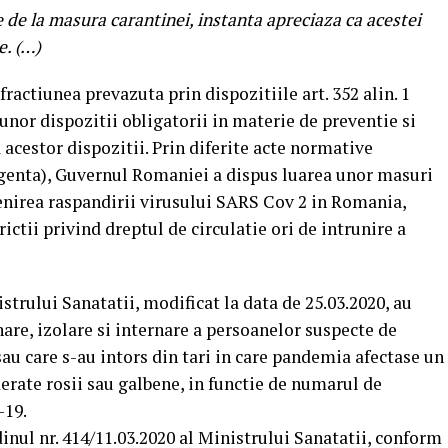
e de la masura carantinei, instanta apreciaza ca acestei
e. (…)
fractiunea prevazuta prin dispozitiile art. 352 alin. 1
unor dispozitii obligatorii in materie de preventie si
 acestor dispozitii. Prin diferite acte normative
genta), Guvernul Romaniei a dispus luarea unor masuri
enirea raspandirii virusului SARS Cov 2 in Romania,
ictii privind dreptul de circulatie ori de intrunire a
istrului Sanatatii, modificat la data de 25.03.2020, au
nare, izolare si internare a persoanelor suspecte de
sau care s-au intors din tari in care pandemia afectase un
rate rosii sau galbene, in functie de numarul de
-19.
Ordinul nr. 414/11.03.2020 al Ministrului Sanatatii, conform