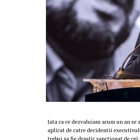
Iata ca ce dezvaluiam acum un an se ad
aplicat de catre decidentii executivul
trebui sa fie drastic sanctionat de cei