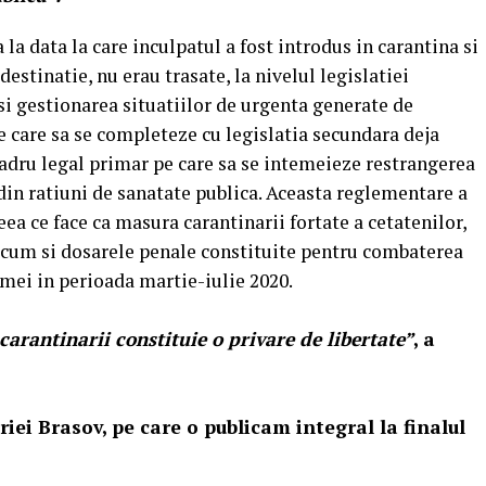
 la data la care inculpatul a fost introdus in carantina si
estinatie, nu erau trasate, la nivelul legislatiei
i gestionarea situatiilor de urgenta generate de
care sa se completeze cu legislatia secundara deja
 cadru legal primar pe care sa se intemeieze restrangerea
 din ratiuni de sanatate publica. Aceasta reglementare a
eea ce face ca masura carantinarii fortate a cetatenilor,
recum si dosarele penale constituite pentru combaterea
temei in perioada martie-iulie 2020.
arantinarii constituie o privare de libertate”
, a
iei Brasov, pe care o publicam integral la finalul