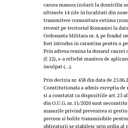
carora masura izolarii la domiciliu se
ultimele 14 zile in localitati din zon
transmitere comunitara extinsa (zona 
revenit pe teritoriul Romaniei la data
Ordonanta Militara nr. 4, pe fondul ne
fost introdus in carantina pentru o pe
Prin adresa remisa la dosarul cauzei d
(f. 22), s-a reliefat maniera de aplica
inculpat (…).
Prin decizia nr. 458 din data de 25.06.2
Constitutionala a admis exceptia de 
si a constatat ca dispozitiile art. 25 ali
din O.U.G. nr. 11/2020 sunt neconstitut
masurile privind prevenirea si gestio
precum si bolile transmisibile pentru
obligatorii se stabilesc prin ordin al 