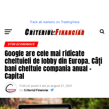
Track all markets on TradingView
STIRI ECONOMICE
Google are cele mai ridicate
cheltuieli de lobby din Europa. Câți
bani cheltuie compania anual –
Capital
Publicat
acum 5 ani
pe
august 31, 2021
De
Criteriul Financiar