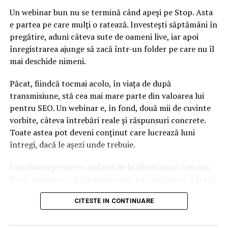
milioane de euro.
Un webinar bun nu se termină când apeși pe Stop. Asta
e partea pe care mulți o ratează. Investești săptămâni în
Topul este completat de Apple, cu 3,5 milioane de euro,
pregătire, aduni câteva sute de oameni live, iar apoi
Huawei Technologies Co Ltd cu 3 milioane de euro şi
înregistrarea ajunge să zacă într-un folder pe care nu îl
Amazon.com Inc 2,75 milioane de euro.
mai deschide nimeni.
Amintim faptul că la mjlocul lunii decembrie a anului
Păcat, fiindcă tocmai acolo, în viața de după
trecut, comisarul european pentru piaţa internă,
transmisiune, stă cea mai mare parte din valoarea lui
Thierry Breton, a prezentat proiectele de legislaţie
pentru SEO. Un webinar e, în fond, două mii de cuvinte
europeană – Regulamentul privind serviciile digitale
vorbite, câteva întrebări reale și răspunsuri concrete.
(DSA) şi Regulamentul privind pieţele digitale (DMA) –
Toate astea pot deveni conținut care lucrează luni
care reglementează mai bine platformele digitale,
întregi, dacă le așezi unde trebuie.
acuzate de abuz de putere şi de contribuţie la
propagarea incitării la ură, şi care vor creşte
Întrebarea pe care o aud des de la clienți sună cam așa.
transparenţa algoritmilor lor, limitând folosirea datelor
Pe ce platformă să țin webinarul ca să îmi aducă și trafic
personale aflate în centrul modelului lor economic.
din Google, nu doar lead-uri pe moment? Răspunsul
CITESTE IN CONTINUARE
scurt e că platforma contează, dar nu în felul în care
Acţiunile de lobby ale Google, Facebook, Microsoft,
cred ei.
Apple, Huawei şi Amazon vizează tocmai aceste