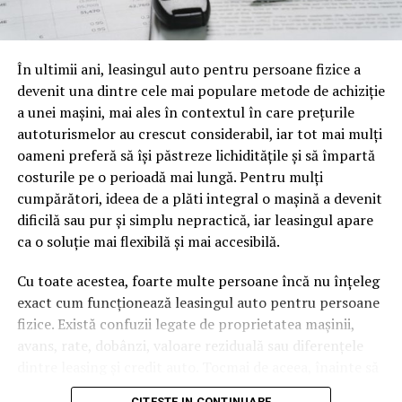
o mină de informație, plină de întrebări pe care și le pun
oamenii cu adevărat. Dacă transcrierea ajunge pe o
pagină de pe site-ul tău, ai dintr-odată două mii de
În ultimii ani, leasingul auto pentru persoane fizice a
cuvinte tematice, scrise exact în limbajul în care se
devenit una dintre cele mai populare metode de achiziție
caută.
a unei mașini, mai ales în contextul în care prețurile
Apoi vine partea de comportament. O pagină pe care
autoturismelor au crescut considerabil, iar tot mai mulți
vizitatorii stau zece, cincisprezece minute ca să
oameni preferă să își păstreze lichiditățile și să împartă
urmărească replay-ul trimite un semnal greu de ignorat.
costurile pe o perioadă mai lungă. Pentru mulți
Google nu îți măsoară direct satisfacția, însă timpul
cumpărători, ideea de a plăti integral o mașină a devenit
petrecut, scrollul și revenirile spun ceva despre cât de
dificilă sau pur și simplu nepractică, iar leasingul apare
util e materialul.
ca o soluție mai flexibilă și mai accesibilă.
Și mai e ceva ce se uită ușor. Un webinar reușit atrage
Cu toate acestea, foarte multe persoane încă nu înțeleg
linkuri aproape de la sine. Cineva îl menționează într-un
exact cum funcționează leasingul auto pentru persoane
newsletter, altcineva îl citează într-un articol, un
fizice. Există confuzii legate de proprietatea mașinii,
partener îl trimite în comunitatea lui. Fiecare astfel de
avans, rate, dobânzi, valoare reziduală sau diferențele
mențiune e o cărămidă pusă la autoritatea domeniului
dintre leasing și credit auto. Tocmai de aceea, înainte să
tău, iar autoritatea e moneda forte în SEO.
semnezi orice contract, este important să înțelegi clar
CITESTE IN CONTINUARE