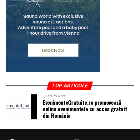
sonografie avansată. Costul este similar sau ușor mai
mare decât HSG, dar nu necesită infrastructură de
radiologie.
Timp alocat
HSG: 15-30 minute pentru procedura în sine, plus
deplasare la radiologie, programare specifică, așteptare.
HYCOSY: 15-30 minute, realizată la același cabinet unde
ai consultația ginecologică, fără deplasare suplimentară.
TOP ARTICOLE
Când este preferată HSG clasică față de HYCOSY?
acum 6 ore
EvenimenteGratuite.ro promovează
HYCOSY este în general preferată când este disponibilă,
online evenimentele cu acces gratuit
dar există situații în care HSG rămâne relevantă:
din România
Când HYCOSY nu este disponibilă în centrul
medical accesat