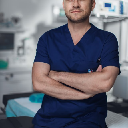
consolideze relația cu diaspora și să includă această
resursă strategică în planurile și strategiile lor de
dezvoltare.
Scrisoarea completă poate fi consultată aici
„Nu este normal ca un sfert dintre cetățenii unei
comunități să trăiască în afara granițelor și această
realitate să fie aproape absentă din strategiile locale,
județene sau regionale de dezvoltare. Diaspora nu este o
problemă de administrat, ci o resursă strategică ce
trebuie valorificată. Românii de peste hotare pot deveni
investitori, mentori, promotori ai comunităților lor și
parteneri în dezvoltarea economică, educațională și
culturală.
Cred că luna august ar trebui recunoscută la nivel
național drept Luna Diasporei. În această perioadă pot fi
celebrate împreună Ziua Românilor de Pretutindeni,