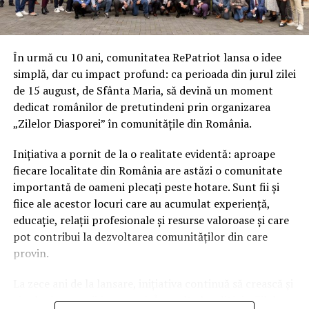
evaluează sursele. O companie cu profil public clar,
recenzii verificabile, conținut scris de un autor
identificabil și date structurate corecte pe site e tratată
În urmă cu 10 ani, comunitatea RePatriot lansa o idee
ca sursă de autoritate. Una fără aceste semnale e
simplă, dar cu impact profund: ca perioada din jurul zilei
ignorată, indiferent de bugetul de reclame.
de 15 august, de Sfânta Maria, să devină un moment
dedicat românilor de pretutindeni prin organizarea
Ce oferă iXpr.ro
„Zilelor Diasporei” în comunitățile din România.
iXpr.ro, agenție de content marketing și SEO din 2014,
Inițiativa a pornit de la o realitate evidentă: aproape
oferă
audit SEO și GEO
care arată exact unde se află o
fiecare localitate din România are astăzi o comunitate
companie acum și ce e necesar pentru a construi
importantă de oameni plecați peste hotare. Sunt fii și
această poziție.
fiice ale acestor locuri care au acumulat experiență,
„Nu vând frică și nu vând certitudini. Vând claritate: iată
educație, relații profesionale și resurse valoroase și care
unde ești, iată ce lipsește, iată ce ar trebui să faci în
pot contribui la dezvoltarea comunităților din care
ordinea care contează,” spune Corina Ștefan,
provin.
fondatoarea iXpr.ro.
La zece ani de la lansare, inițiativa continuă să crească și
Detalii:
ixpr.ro
să aducă oamenii împreună. În multe localități, „Zilele