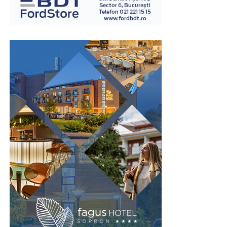
HSG: disconfort variabil — crampele sunt frecvente, mai
ales la pacientele cu obstrucție tubară (presiunea se
acumulează). Poziția pe masa de radiologie poate fi
inconfortabilă.
HYCOSY: disconfort similar cu o consultație
ginecologică cu examinare transvaginală. Crampele sunt
prezente dar de obicei mai ușor tolerate. Se realizează în
cabinetul ginecologic, într-un mediu familiar.
Disponibilitate și cost
HSG: disponibilă în spitale și clinici cu departament de
radiologie. Cost variabil, de obicei acoperit parțial sau
total de asigurarea de sănătate în anumite condiții.
HYCOSY: disponibilă în centre ginecologice cu ecografie
de înaltă performanță și ginecologi cu competență în