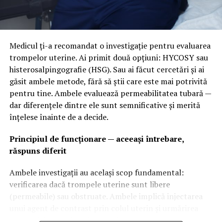
Ziua Limbii Române și Ziua Românilor Migranți,
instituită de Biserica Ortodoxă Română în prima
duminică după Adormirea Maicii Domnului. Este și luna
în care cei mai mulți români din diaspora revin acasă. Nu
Medicul ți-a recomandat o investigație pentru evaluarea
vorbim despre festivism, ci despre dialog, despre
trompelor uterine. Ai primit două opțiuni: HYCOSY sau
întărirea identității, despre respect și despre dezvoltare.
histerosalpingografie (HSG). Sau ai făcut cercetări și ai
Este momentul în care România își poate asculta
găsit ambele metode, fără să știi care este mai potrivită
oamenii și îi poate invita să participe la construirea
pentru tine. Ambele evaluează permeabilitatea tubară —
viitorului țării”, a declarat
Marius Bostan
, antreprenor
dar diferențele dintre ele sunt semnificative și merită
și inițiator RePatriot.
înțelese înainte de a decide.
În cei 11 ani de activitate, RePatriot a organizat
Principiul de funcționare — aceeași întrebare,
conferințe și întâlniri în marile orașe din Europa, Statele
răspuns diferit
Unite și Israel, reunind peste 19.000 de români din
diaspora. Voluntarii și partenerii RePatriot au consiliat
Ambele investigații au același scop fundamental:
direct peste 5.500 de persoane interesate să
verificarea dacă trompele uterine sunt libere
investească, să dezvolte afaceri sau să revină în
(permeabile) sau obstruate. Ambele implică injectarea
România, iar mesajele și proiectele comunității au ajuns
unui agent de contrast prin colul uterin și urmărirea
la milioane de români din țară și din străinătate.
progresiei acestuia prin uter și trompe.