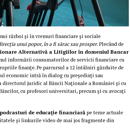
unui război și în vremuri financiare și sociale
irecția unui popor, în a fi sărac sau prosper
. Plecând de
ționare Alternativă a Litigiilor în domeniul Bancar
inul informării consumatorilor de servicii financiare cu
propriile finanțe. Pe parcursul a 12 întâlniri găzduite de
ul economic intră în dialog cu președinți sau
 directorul juridic al Băncii Naționale a României și cu
cilor, cu profesori universitari, precum și cu avocați
 podcasturi de educație financiară
pe teme actuale
tatele și linkurile video de mai jos fragmente din