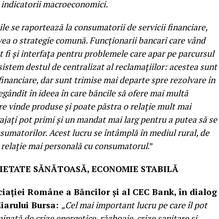
 indicatorii macroeconomici.
le se raportează la consumatorii de servicii financiare,
avea o strategie comună. Funcționarii bancari care vând
 fi și interfața pentru problemele care apar pe parcursul
sistem destul de centralizat al reclamațiilor: acestea sunt
inanciare, dar sunt trimise mai departe spre rezolvare în
egândit în ideea în care băncile să ofere mai multă
care vinde produse și poate păstra o relație mult mai
gajați pot primi și un mandat mai larg pentru a putea să se
umatorilor. Acest lucru se întâmplă în mediul rural, de
o relație mai personală cu consumatorul
.”
CIETATE SĂNĂTOASĂ, ECONOMIE STABILĂ
iației Române a Băncilor și al CEC Bank, în dialog
Ziarului Bursa:
„
Cel mai important lucru pe care îl pot
nată de crize energetice, războaie, crize sanitare și