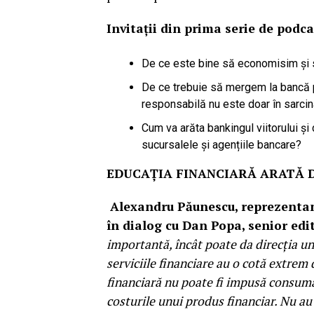
Invitații din prima serie de podca
De ce este bine să economisim și s
De ce trebuie să mergem la bancă p
responsabilă nu este doar în sarcina
Cum va arăta bankingul viitorului și d
sucursalele și agențiile bancare?
EDUCAȚIA FINANCIARĂ ARATĂ 
Alexandru Păunescu, reprezentan
în dialog cu Dan Popa, senior ed
importantă, încât poate da direcția unu
serviciile financiare au o cotă extrem
financiară nu poate fi impusă consumato
costurile unui produs financiar. Nu a