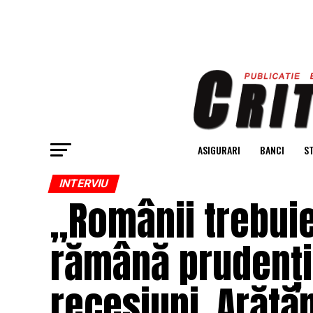
ASIGURARI
BANCI
ST
INTERVIU
„Românii trebui
rămână prudenți
recesiuni. Arătă