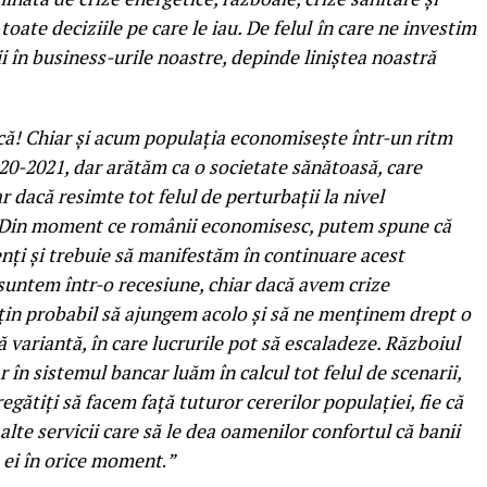
 toate deciziile pe care le iau. De felul
în care ne investim
i în business-urile noastre, depinde liniștea noastră
! Chiar și acum populația economisește într-un ritm
2020-2021, dar arătăm ca o societate sănătoasă, care
r dacă resimte tot felul de perturbații la nivel
c. Din moment ce românii economisesc, putem spune că
denți și trebuie să manifestăm în continuare acest
untem într-o recesiune, chiar dacă avem crize
țin probabil să ajungem acolo și să ne menținem drept o
ă variantă, în care lucrurile pot să escaladeze. Războiul
în sistemul bancar luăm în calcul tot felul de scenarii,
regătiți să facem față tuturor cererilor populației, fie că
 alte servicii care să le dea oamenilor confortul că banii
e ei în orice moment
.
”