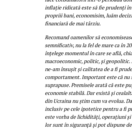
inflație ridicată este să fie prudenți în
propriii bani, economisim, luăm decizi
financiară de mai târziu.
Recomand oamenilor să economisească
semnificativ, nu la fel de mare ca în 
înțelege momentul în care se află, chia
macroeconomic, politic, și geopoliti
ne-am însușit și calitatea de a fi pru
comportament. Important este că nu s
suprapuse. Premisele arată că este pu
economie stabilă. Dar există și cealalt
din Ucraina nu știm cum va evolua. Dar 
inclusiv pe cele ipotetice pentru a fi p
este vorba de lichidități, operațiuni și
lor sunt în siguranță și pot dispune d