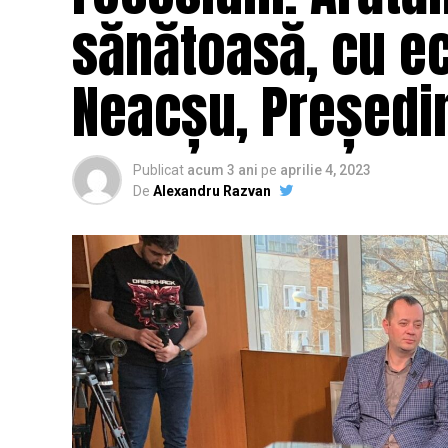
sănătoasă, cu e
Neacșu, Președin
Publicat
acum 3 ani
pe
aprilie 4, 2023
De
Alexandru Razvan