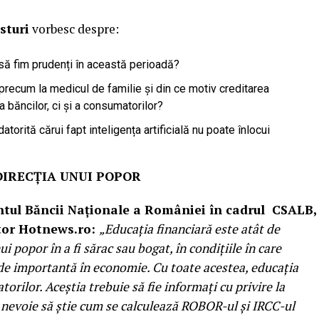
sturi
vorbesc despre:
ă fim prudenți în această perioadă?
recum la medicul de familie și din ce motiv creditarea
 băncilor, ci și a consumatorilor?
atorită cărui fapt inteligența artificială nu poate înlocui
DIRECȚIA UNUI POPOR
tul Băncii Naționale a României în cadrul CSALB,
itor Hotnews.ro:
„Educația financiară este atât de
i popor în a fi sărac sau bogat, în condițiile în care
 de importantă în economie. Cu toate acestea, educația
rilor. Aceștia trebuie să fie informați cu privire la
u nevoie să știe cum se calculează ROBOR-ul și IRCC-ul