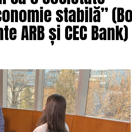
conomie stabilă” (B
te ARB și CEC Bank)