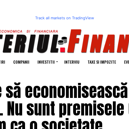
Track all markets on TradingView
IRI
COMPANII
INVESTITII
INTERVIU
TAXE SI IMPOZITE
EV
e să economisească 
. Nu sunt premisele
m ca o societate