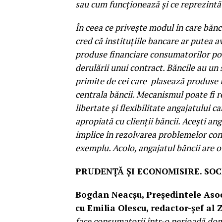
sau cum funcționează și ce reprezintă
În ceea ce privește modul în care bănci
cred că instituțiile bancare ar putea 
produse financiare consumatorilor pot
derulării unui contract. Băncile au un 
primite de cei care plasează produse f
centrala băncii. Mecanismul poate fi r
libertate și flexibilitate angajatului 
apropiată cu clienții băncii. Acești an
implice în rezolvarea problemelor cons
exemplu. Acolo, angajatul băncii are 
PRUDENȚĂ ȘI ECONOMISIRE. SO
Bogdan Neacșu, Președintele Asoc
cu Emilia Olescu, redactor-șef al 
face consumatorii într-o perioadă domi