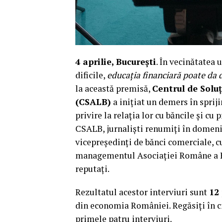
4 aprilie, București
. În vecinătatea 
dificile,
educația financiară poate da d
la această premisă,
Centrul de Solu
(CSALB)
a inițiat un demers în sprij
privire la relația lor cu băncile și cu 
CSALB, jurnaliști renumiți în domeni
vicepreședinți de bănci comerciale, cu
managementul Asociației Române a Băn
reputați.
Rezultatul acestor interviuri sunt
12
din economia României. Regăsiți în ci
primele patru interviuri.