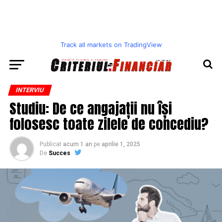
Track all markets on TradingView
INTERVIU
Studiu: De ce angajații nu își
folosesc toate zilele de concediu?
Publicat
acum 1 an
pe
aprilie 1, 2025
De
Succes