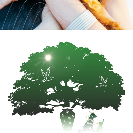
Pe măsură ce piața muncii evoluează, companiile sunt
nevoite să își adapteze politicile de concedii pentru a
răspunde nevoilor angajaților. Încurajarea utilizării
zilelor libere, flexibilizarea politicilor de concedii,
planificarea avansată și analiza constantă a datelor sunt
soluții necesare pentru menținerea unui echilibru
sănătos între muncă și viața personală. O echipă
odihnită este o echipă productivă, iar companiile care
înțeleg acest principiu vor avea un avantaj competitiv
pe termen lung.
Gestionarea concediilor și a absențelor poate deveni un
proces complex pentru manageri și echipele de HR, mai
ales în companiile cu modele de lucru hibride.
TIMEOFF.GURU
oferă o soluție modernă și eficientă,
permițând planificarea concediilor în timp real,
reducerea timpului de aprobare și asigurarea unui flux
continuu al activității fără întreruperi neplanificate.