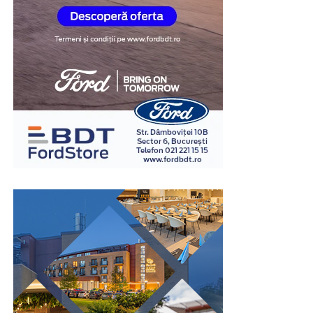
fiecare etapă în detaliu.
Pe măsură ce tehnologia evoluează, VerdictLine își
Empatie și înțelegere: Înțeleg stresul asociat
propune să devină un standard global în domeniul
problemelor juridice și mă asigur că te simți
digitalizării justiției, sprijinind o practică juridică mai
susținut.
rapidă, mai accesibilă și mai precisă. Adoptarea pe scară
Rezultate concrete: Mă implic în fiecare caz pentru
largă a unor soluții de acest tip va transforma modul în
a obține cele mai bune soluții.
care se administrează justiția, oferind profesioniștilor și
cetățenilor o experiență mult mai bună și mai eficientă.
Hai să discutăm cazul tău!
Descoperă platforma la
www.verdictline.com
și
Dacă ai nevoie de ajutor juridic, sunt aici pentru tine.
înregistrează-te pentru acces complet la
Vom analiza împreună situația ta și vom identifica cele
https://app.verdictline.com/login
mai bune opțiuni. Indiferent de natura problemei tale,
scopul meu este să îți ofer liniștea și siguranța de care ai
nevoie.
Contactează-mă
acum și hai să lucrăm împreună pentru
a găsi soluția ideală pentru cazul tău. Cu sprijinul meu,
vei avea parte de o reprezentare dedicată și de rezultate
pe măsura așteptărilor tale.