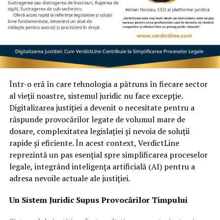
mijloace auto autorizate pentru transport frigorific,
asigurând colectarea și manipularea animalelor de
companie conform tuturor normelor legale și sanitare.
Pe lângă incinerările individuale – unde proprietarul
primește cenușa companionului său într-o urnă aleasă,
însoțită de
certificat de incinerare
– Memorial Pet
oferă și servicii de incinerare colectivă, la prețuri
Într-o eră în care tehnologia a pătruns în fiecare sector
accesibile.
al vieții noastre, sistemul juridic nu face excepție.
Digitalizarea justiției a devenit o necesitate pentru a
În plus, compania lucrează deja la un proiect ambițios și
răspunde provocărilor legate de volumul mare de
unic în sud-estul României:
primul cimitir pentru
dosare, complexitatea legislației și nevoia de soluții
animale de companie din Constanța
. Acesta va fi un
rapide și eficiente. În acest context, VerdictLine
spațiu special, unde iubitorii de animale vor putea să-și
reprezintă un pas esențial spre simplificarea proceselor
comemoreze prietenii dragi într-un cadru plin de
legale, integrând inteligența artificială (AI) pentru a
respect și liniște, asemenea practicilor din alte țări
adresa nevoile actuale ale justiției.
europene unde astfel de servicii sunt deja o normalitate.
Un Sistem Juridic Supus Provocărilor Timpului
„Prin lansarea acestor servicii, dorim să aducem