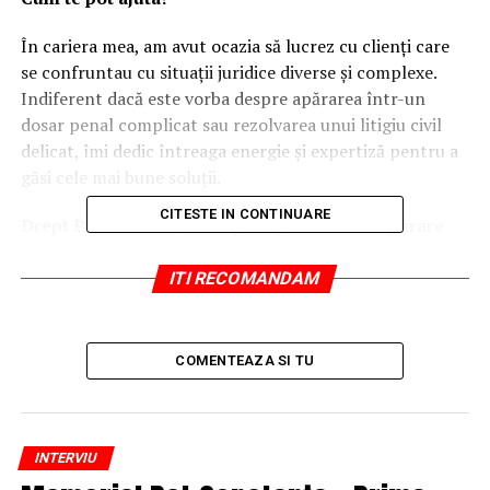
În cariera mea, am avut ocazia să lucrez cu clienți care
se confruntau cu situații juridice diverse și complexe.
Indiferent dacă este vorba despre apărarea într-un
dosar penal complicat sau rezolvarea unui litigiu civil
delicat, îmi dedic întreaga energie și expertiză pentru a
găsi cele mai bune soluții.
CITESTE IN CONTINUARE
Drept Penal: Protejează-ți drepturile cu o apărare
solidă
ITI RECOMANDAM
Domeniul Dreptului Penal este unul sensibil, unde
fiecare detaliu poate influența rezultatul final. Lucrez cu
clienți implicați în cazuri precum:
COMENTEAZA SI TU
Infracțiuni economice, cum ar fi evaziunea fiscală și
spălarea de bani;
INTERVIU
Alte fapte penale care necesită o apărare bine