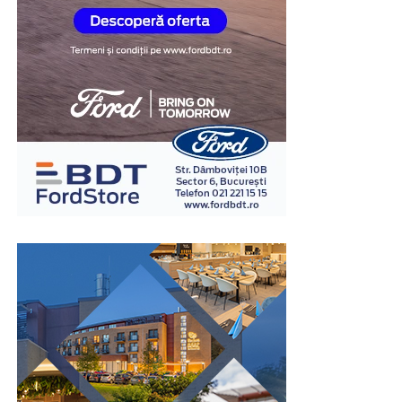
preveni erorile judiciare, datorită automatizării
proceselor de căutare și analiză a legislației.
VerdictLine ajută la evitarea „superficialității” deciziilor,
care poate apărea din cauza timpului limitat al
judecătorilor sau avocaților de a analiza fiecare detaliu al
unui caz. Sistemul permite o analiză detaliată,
comparativă și bazată pe date concrete, ceea ce reduce
riscul unor decizii greșite sau inechitabile. În plus,
tehnologiile de inteligență artificială pot identifica rapid
lacunele legislative sau incoerențele în jurisprudență,
oferind o bază solidă pentru îmbunătățirea continuă a
sistemului de justiție.
Colaborarea Interdisciplinară: Esențială pentru
Implementarea AI în Drept
Una dintre ideile-cheie din referatul atașat se referă la
necesitatea unei colaborări interdisciplinare între