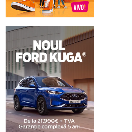
avea toate informațiile necesare într-un singur loc.
În plus, VerdictLine folosește învățarea automată
pentru a-și îmbunătăți constant algoritmii, învățând din
spețele trecute și ajustându-și sugestiile pe măsură ce
noi informații sunt adăugate în baza de date. Acest
proces continuu de învățare adaugă o dimensiune
suplimentară de eficiență și precizie, care contribuie la
simplificarea și accelerarea procesului de luare a
deciziilor.
Digitalizarea Ca Răspuns la Provocările Legale
Contemporane
Sistemele tradiționale de justiție se confruntă cu
numeroase provocări legate de volumul mare de dosare
și complexitatea legislativă. Așa cum subliniază referatul
atașat, digitalizarea nu doar că sprijină profesioniștii din
domeniu, dar reprezintă și un pas esențial pentru a