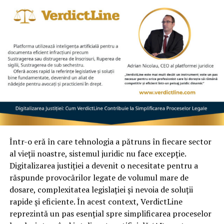
mai sunt relevante
Memorial Pet Constanța
, vizitați: 🌐
O altă concluzie importantă a studiului este că metodele
www.memorialpet.ro
tradiționale de măsurare a absenteismului nu mai sunt
relevante.
Indicele Bradford
, utilizat în trecut pentru a evalua
impactul absenteismului asupra productivității,
nu mai
reflectă realitatea muncii moderne
. Într-un context
în care angajații își schimbă locul de muncă mai des,
lucrează în regim hibrid sau remote, și își gestionează
timpul mai flexibil, rigiditatea acestui indicator devine
irelevantă.
Într-o eră în care tehnologia a pătruns în fiecare sector
al vieții noastre, sistemul juridic nu face excepție.
Un alt aspect pozitiv este legat de procesul de aprobare
Digitalizarea justiției a devenit o necesitate pentru a
a concediilor. Datele culese în platforma TIMEOFF
răspunde provocărilor legate de volumul mare de
GURU arată că, în companiile care folosesc orice formă
dosare, complexitatea legislației și nevoia de soluții
de e-management al zilelor libere,
timpul mediu de
rapide și eficiente. În acest context, VerdictLine
aprobare a unei cereri de concediu este sub o zi
, ceea
reprezintă un pas esențial spre simplificarea proceselor
ce demonstrează eficiența sistemelor digitale de