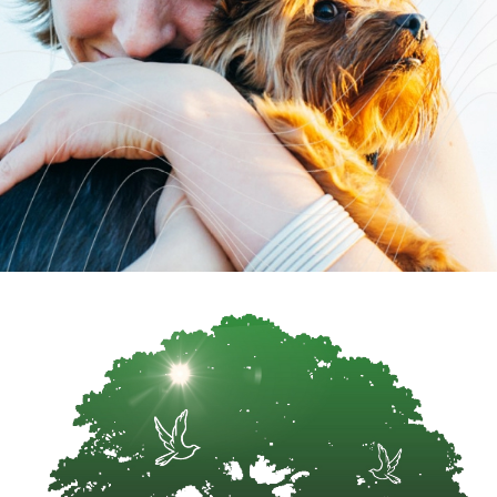
Conflicte contractuale.
Fiecare caz civil este unic, iar eu îmi dedic timpul și
resursele pentru a înțelege în profunzime problema ta.
Obiectivul meu este să rezolv conflictul într-un mod cât
mai rapid și favorabil pentru tine, fie prin negociere, fie
prin reprezentare în instanță.
Pentru mai multe informații despre serviciile juridice
civile, poți consulta pagina Drept Civil.
Ce mă diferențiază?
Lucrul cu mine înseamnă mai mult decât o simplă
colaborare juridică. Aduc cu mine:
Profesionalism desăvârșit: Experiență vastă și
cunoștințe solide în domeniu.
Comunicare deschisă: Te țin informat și explic