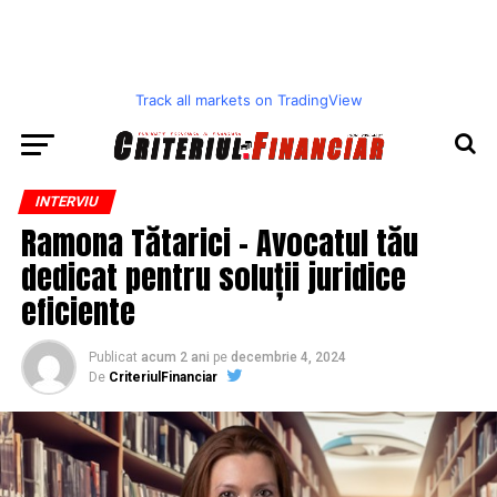
Track all markets on TradingView
INTERVIU
Ramona Tătarici – Avocatul tău
dedicat pentru soluții juridice
eficiente
Publicat
acum 2 ani
pe
decembrie 4, 2024
De
CriteriulFinanciar