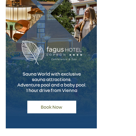
profesioniștii dreptului și experții în tehnologie.
VerdictLine este un exemplu perfect de integrare a
cunoștințelor din domeniul dreptului cu cele din
tehnologia informației. Echipele de dezvoltare ale
platformei au colaborat îndeaproape cu avocați,
magistrați și experți în inteligență artificială pentru a
construi un sistem care să răspundă nevoilor specifice
ale justiției.
Pentru ca soluțiile tehnologice să fie aplicabile și
benefice în domeniul juridic, este esențial ca acestea să
fie concepute ținând cont de complexitatea procesului
decizional din instanțe. VerdictLine a fost creat pentru a
respecta principiile fundamentale ale justiției, în timp
ce optimizează și accelerează analiza juridică.
Un Viitor Mai Rapid și Mai Accesibil pentru Justiție
Într-o lume din ce în ce mai digitalizată, VerdictLine