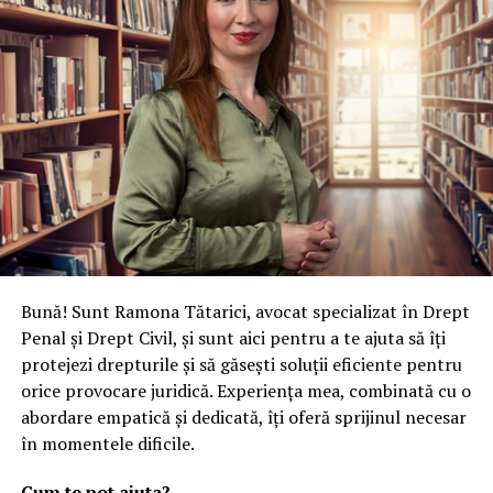
concediu?
relevante.
NU RATATI
Ramona Tătarici – Avocatul tău dedicat pentru soluții
Indicele Bradford
, utilizat în trecut pentru a evalua
juridice eficiente
impactul absenteismului asupra productivității,
nu mai
reflectă realitatea muncii moderne
. Într-un context
în care angajații își schimbă locul de muncă mai des,
lucrează în regim hibrid sau remote, și își gestionează
timpul mai flexibil, rigiditatea acestui indicator devine
irelevantă.
Un alt aspect pozitiv este legat de procesul de aprobare
a concediilor. Datele culese în platforma TIMEOFF
Bună! Sunt Ramona Tătarici, avocat specializat în Drept
GURU arată că, în companiile care folosesc orice formă
Penal și Drept Civil, și sunt aici pentru a te ajuta să îți
de e-management al zilelor libere,
timpul mediu de
protejezi drepturile și să găsești soluții eficiente pentru
aprobare a unei cereri de concediu este sub o zi
, ceea
orice provocare juridică. Experiența mea, combinată cu o
ce demonstrează eficiența sistemelor digitale de
abordare empatică și dedicată, îți oferă sprijinul necesar
management al resurselor umane comparativ cu
în momentele dificile.
sistemele clasice, pe hârtie. Totuși, analiza detaliată
arată că acest timp poate fi redus și mai mult prin
Cum te pot ajuta?