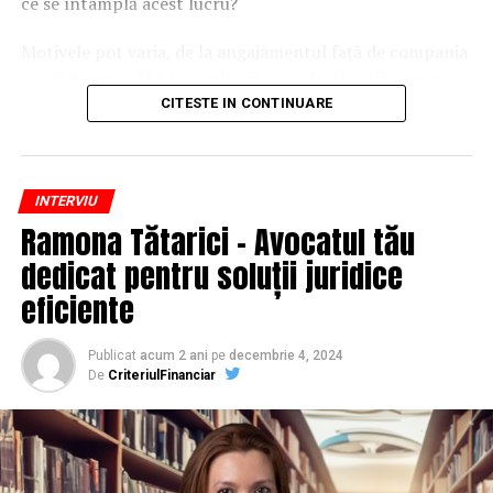
europene unde astfel de servicii sunt deja o normalitate.
ce se întâmplă acest lucru?
desfășoare activitatea într-un mod mult mai eficient și
mai precis.
„Prin lansarea acestor servicii, dorim să aducem
Motivele pot varia, de la angajamentul față de compania
Constanța și Dobrogea mai aproape de standardele de
angajatoare, până la o cultură organizațională care nu
Pe măsură ce tehnologia evoluează, VerdictLine își
civilizație și grijă pentru iubitorii de animale pe care le
încurajează destul de clar utilizarea concediilor. Deși am
propune să devină un standard global în domeniul
CITESTE IN CONTINUARE
întâlnim în alte țări europene. Companionii
presupune că angajații iau o vacanță mare vara și una
digitalizării justiției, sprijinind o practică juridică mai
necuvântători fac parte din familie și merită respect
iarna, studiul arată că
media cererilor de concediu
rapidă, mai accesibilă și mai precisă. Adoptarea pe scară
până la final”, au transmis reprezentanții
Memorial Pet
este de 8,2 pe an per angajat
, iar cele mai frecvente
largă a unor soluții de acest tip va transforma modul în
INTERVIU
Constanța
.
concedii sunt pentru o singură zi.
care se administrează justiția, oferind profesioniștilor și
Ramona Tătarici – Avocatul tău
cetățenilor o experiență mult mai bună și mai eficientă.
Compania oferă, de asemenea, o gamă variată de
urne și
Tendințele sezoniere sunt previzibile:
vârfurile de
dedicat pentru soluții juridice
pandante memoriale
, inclusiv urne biodegradabile tip
concediu apar vara și în perioada sărbătorilor
, în
Descoperă platforma la
www.verdictline.com
și
eficiente
BIOS, care pot fi îngropate pentru a da naștere unei
timp ce sfârșiturile de trimestru sunt marcate de o
înregistrează-te pentru acces complet la
plante sau unui copac – o modalitate unică și simbolică
creștere a oboselii și implicit a cererilor de zile libere.
https://app.verdictline.com/login
Publicat
acum 2 ani
pe
decembrie 4, 2024
de a păstra vie amintirea animalului iubit.
De
CriteriulFinanciar
Metodele tradiționale de măsurare a absenteismului nu
ARTICOLE PE ACEIASI TEMA:
Pentru detalii suplimentare despre serviciile oferite de
mai sunt relevante
ADRIAN NICOLAU VERDICTLINE.COM
Memorial Pet Constanța
, vizitați: 🌐
URMATORUL
O altă concluzie importantă a studiului este că metodele
www.memorialpet.ro
Studiu: De ce angajații nu își folosesc toate zilele de
tradiționale de măsurare a absenteismului nu mai sunt