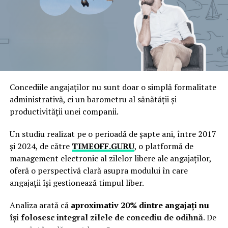
Constanța)
, cât și de
Agenția Națională de Mediu
.
tehnologia informației. Echipele de dezvoltare ale
Compania dispune de un
incinerator ecologic de
platformei au colaborat îndeaproape cu avocați,
ultimă generație
, prietenos cu mediul, precum și de
magistrați și experți în inteligență artificială pentru a
mijloace auto autorizate pentru transport frigorific,
construi un sistem care să răspundă nevoilor specifice
asigurând colectarea și manipularea animalelor de
ale justiției.
companie conform tuturor normelor legale și sanitare.
Pentru ca soluțiile tehnologice să fie aplicabile și
Pe lângă incinerările individuale – unde proprietarul
Concediile angajaților nu sunt doar o simplă formalitate
benefice în domeniul juridic, este esențial ca acestea să
primește cenușa companionului său într-o urnă aleasă,
administrativă, ci un barometru al sănătății și
fie concepute ținând cont de complexitatea procesului
însoțită de
certificat de incinerare
– Memorial Pet
productivității unei companii.
decizional din instanțe. VerdictLine a fost creat pentru a
oferă și servicii de incinerare colectivă, la prețuri
respecta principiile fundamentale ale justiției, în timp
accesibile.
Un studiu realizat pe o perioadă de șapte ani, între 2017
ce optimizează și accelerează analiza juridică.
și 2024, de către
TIMEOFF.GURU
, o platformă de
În plus, compania lucrează deja la un proiect ambițios și
management electronic al zilelor libere ale angajaților,
Un Viitor Mai Rapid și Mai Accesibil pentru Justiție
unic în sud-estul României:
primul cimitir pentru
oferă o perspectivă clară asupra modului în care
animale de companie din Constanța
. Acesta va fi un
Într-o lume din ce în ce mai digitalizată, VerdictLine
angajații își gestionează timpul liber.
spațiu special, unde iubitorii de animale vor putea să-și
marchează începutul unei noi ere în justiție. Platforma
comemoreze prietenii dragi într-un cadru plin de
Analiza arată că
aproximativ 20% dintre angajați nu
nu este doar un instrument tehnologic, ci un partener
respect și liniște, asemenea practicilor din alte țări
își folosesc integral zilele de concediu de odihnă
. De
al profesioniștilor din domeniu, care le permite să își