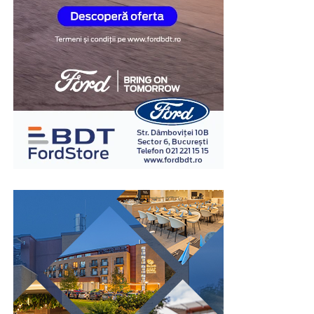
fiecare etapă în detaliu.
Empatie și înțelegere: Înțeleg stresul asociat
problemelor juridice și mă asigur că te simți
susținut.
Rezultate concrete: Mă implic în fiecare caz pentru
a obține cele mai bune soluții.
Hai să discutăm cazul tău!
Dacă ai nevoie de ajutor juridic, sunt aici pentru tine.
Vom analiza împreună situația ta și vom identifica cele
mai bune opțiuni. Indiferent de natura problemei tale,
scopul meu este să îți ofer liniștea și siguranța de care ai
nevoie.
Contactează-mă
acum și hai să lucrăm împreună pentru
a găsi soluția ideală pentru cazul tău. Cu sprijinul meu,
vei avea parte de o reprezentare dedicată și de rezultate
pe măsura așteptărilor tale.