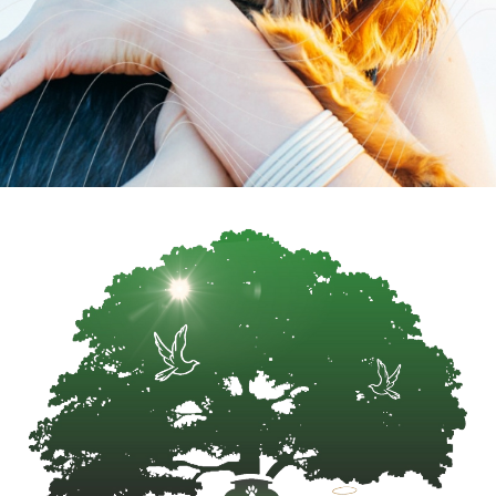
pentru a-și îmbunătăți constant algoritmii, învățând din
spețele trecute și ajustându-și sugestiile pe măsură ce
noi informații sunt adăugate în baza de date. Acest
proces continuu de învățare adaugă o dimensiune
suplimentară de eficiență și precizie, care contribuie la
simplificarea și accelerarea procesului de luare a
deciziilor.
Digitalizarea Ca Răspuns la Provocările Legale
Contemporane
Sistemele tradiționale de justiție se confruntă cu
numeroase provocări legate de volumul mare de dosare
și complexitatea legislativă. Așa cum subliniază referatul
atașat, digitalizarea nu doar că sprijină profesioniștii din
domeniu, dar reprezintă și un pas esențial pentru a
preveni erorile judiciare, datorită automatizării
proceselor de căutare și analiză a legislației.