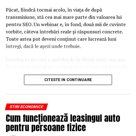
Păcat, fiindcă tocmai acolo, în viața de după
ARTICOLE PE ACEIASI TEMA:
transmisiune, stă cea mai mare parte din valoarea lui
URMATORUL
pentru SEO. Un webinar e, în fond, două mii de cuvinte
‘Expulzarea diplomaților noștri nu va rămâne fără
consecinţe. Vom răspunde neîntârziat’
vorbite, câteva întrebări reale și răspunsuri concrete.
Toate astea pot deveni conținut care lucrează luni
NU RATATI
întregi, dacă le așezi unde trebuie.
Nimic nu este mai important decât o descentralizare
profundă
Întrebarea pe care o aud des de la clienți sună cam așa.
Pe ce platformă să țin webinarul ca să îmi aducă și trafic
din Google, nu doar lead-uri pe moment? Răspunsul
CITESTE IN CONTINUARE
scurt e că platforma contează, dar nu în felul în care
cred ei.
Nu cel mai tare software câștigă, ci acela care îți lasă
STIRI ECONOMICE
conținutul liber, indexabil și ușor de reutilizat. Hai să o
Cum funcționează leasingul auto
luăm pe îndelete, fiindcă diferențele dintre opțiuni sunt
mai subtile decât par la prima vedere.
pentru persoane fizice