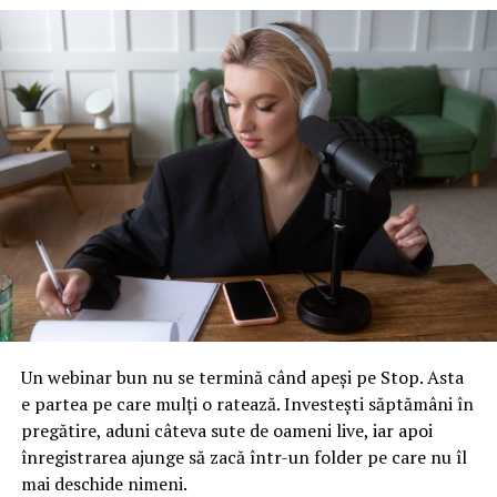
exceptarea Uniunii Europene nu reprezintă o victorie
pentru comerţul liber, chiar dacă reduce riscul
escaladării conflictului. Oficialul BCE a salutat acordul
prin care blocul comunitar este exclus de la tarife la
importurile de oţel şi aluminiu, dar a avertizat că răgazul
obţinut de UE este doar temporar.
„Nu este o victorie pentru comerţul liber, deoarece
tarifele punitive rămân în vigoare pentru alte state care
nu şi-au putut asigura un tratament preferenţial. Prin
urmare, obiectivul nu trebuie să fie doar prevenirea
impunerii de noi bariere comerţului sau păstrarea lor cât
mai reduse posibil, ci reducerea celor existente. Sper
foarte mult că recentele semnale din SUA privind
Un webinar bun nu se termină când apeși pe Stop. Asta
disponibilitatea de a discuta despre altfel de reduceri nu
e partea pe care mulți o ratează. Investești săptămâni în
vor sfârşi printr-un eşec ci vor duce la o schimbare a
pregătire, aduni câteva sute de oameni live, iar apoi
perspectivei”, a declarat Weidmann, care este şi
înregistrarea ajunge să zacă într-un folder pe care nu îl
preşedintele Băncii Centrale a Germaniei (Bundesbank).
mai deschide nimeni.