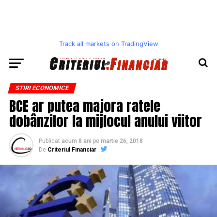
Track all markets on TradingView
STIRI ECONOMICE
BCE ar putea majora ratele
dobânzilor la mijlocul anului viitor
Publicat
acum 8 ani
pe
martie 26, 2018
De
Criteriul Financiar