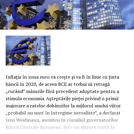
Inflaţia în zona euro va creşte şi va fi în linie cu ţinta
băncii în 2020, de aceea BCE ar trebui să retragă
„curând” măsurile fără precedent adoptate pentru a
stimula economia. Aşteptările pieţei privind o primă
majorare a ratelor dobânzilor la mijlocul anului viitor
„probabil nu sunt în întregime nerealiste”, a declarat
Jens Weidmann, membru în consiliul guvernatorilor
Băncii Centrale Europene, într-un discurs rostit la