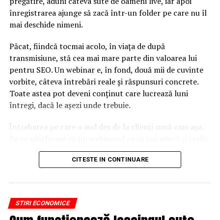
pregătire, aduni câteva sute de oameni live, iar apoi
S.O
înregistrarea ajunge să zacă într-un folder pe care nu îl
mai deschide nimeni.
ARTICOLE PE ACEIASI TEMA:
Păcat, fiindcă tocmai acolo, în viața de după
URMATORUL
Vârsta medie de pensionare crește peste tot în UE. Unde
transmisiune, stă cea mai mare parte din valoarea lui
e România
pentru SEO. Un webinar e, în fond, două mii de cuvinte
vorbite, câteva întrebări reale și răspunsuri concrete.
NU RATATI
se schimbă gama de motoare și chiar platforma
Toate astea pot deveni conținut care lucrează luni
întregi, dacă le așezi unde trebuie.
Întrebarea pe care o aud des de la clienți sună cam așa.
Pe ce platformă să țin webinarul ca să îmi aducă și trafic
din Google, nu doar lead-uri pe moment? Răspunsul
CITESTE IN CONTINUARE
scurt e că platforma contează, dar nu în felul în care
cred ei.
Nu cel mai tare software câștigă, ci acela care îți lasă
STIRI ECONOMICE
conținutul liber, indexabil și ușor de reutilizat. Hai să o
luăm pe îndelete, fiindcă diferențele dintre opțiuni sunt