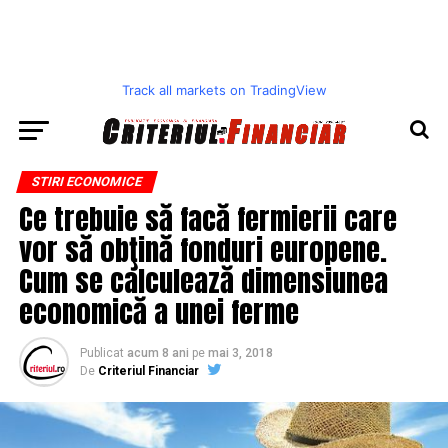
Track all markets on TradingView
STIRI ECONOMICE
Ce trebuie să facă fermierii care
vor să obţină fonduri europene.
Cum se calculează dimensiunea
economică a unei ferme
Publicat
acum 8 ani
pe
mai 3, 2018
De
Criteriul Financiar