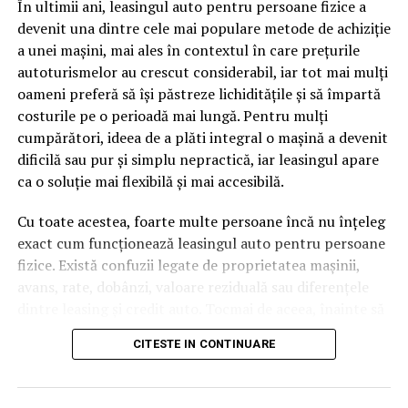
În ultimii ani, leasingul auto pentru persoane fizice a
cuvinte tematice, scrise exact în limbajul în care se
devenit una dintre cele mai populare metode de achiziție
caută.
a unei mașini, mai ales în contextul în care prețurile
Apoi vine partea de comportament. O pagină pe care
autoturismelor au crescut considerabil, iar tot mai mulți
vizitatorii stau zece, cincisprezece minute ca să
oameni preferă să își păstreze lichiditățile și să împartă
urmărească replay-ul trimite un semnal greu de ignorat.
costurile pe o perioadă mai lungă. Pentru mulți
Google nu îți măsoară direct satisfacția, însă timpul
cumpărători, ideea de a plăti integral o mașină a devenit
petrecut, scrollul și revenirile spun ceva despre cât de
dificilă sau pur și simplu nepractică, iar leasingul apare
util e materialul.
ca o soluție mai flexibilă și mai accesibilă.
Și mai e ceva ce se uită ușor. Un webinar reușit atrage
Cu toate acestea, foarte multe persoane încă nu înțeleg
linkuri aproape de la sine. Cineva îl menționează într-un
exact cum funcționează leasingul auto pentru persoane
newsletter, altcineva îl citează într-un articol, un
fizice. Există confuzii legate de proprietatea mașinii,
partener îl trimite în comunitatea lui. Fiecare astfel de
avans, rate, dobânzi, valoare reziduală sau diferențele
mențiune e o cărămidă pusă la autoritatea domeniului
dintre leasing și credit auto. Tocmai de aceea, înainte să
tău, iar autoritatea e moneda forte în SEO.
semnezi orice contract, este important să înțelegi clar
CITESTE IN CONTINUARE
mecanismul acestui tip de finanțare și să știi la ce să fii
Apoi mai e economia de scară, care mă încântă de
atent.
fiecare dată. Dintr-o singură sesiune scoți un articol