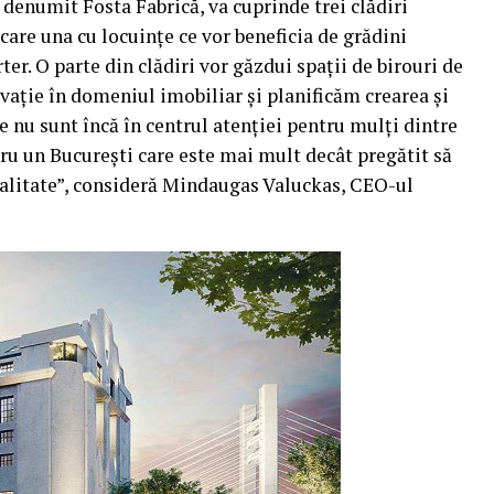
, denumit Fosta Fabrică, va cuprinde trei clădiri
care una cu locuinţe ce vor beneficia de grădini
ter. O parte din clădiri vor găzdui spaţii de birouri de
ovaţie în domeniul imobiliar şi planificăm crearea şi
 nu sunt încă în centrul atenţiei pentru mulţi dintre
ru un Bucureşti care este mai mult decât pregătit să
calitate”, consideră Mindaugas Valuckas, CEO-ul