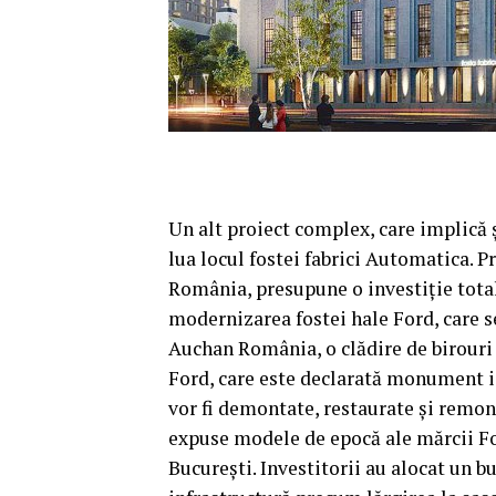
Un alt proiect complex, care implică ş
lua locul fostei fabrici Automatica. 
România, presupune o investiţie total
modernizarea fostei hale Ford, care s
Auchan România, o clădire de birouri ş
Ford, care este declarată monument is
vor fi demontate, restaurate şi remont
expuse modele de epocă ale mărcii For
Bucureşti. Investitorii au alocat un b