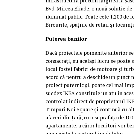
infrastructură precum lărgirea la şase
Bvd. Mircea Eliade, o nouă soluţie de
iluminat public. Toate cele 1.200 de l
Birourile, spaţiile de retail şi locuinţ
Puterea banilor
Dacă proiectele pomenite anterior se 
consacraţi, nu acelaşi lucru se poate
locul fostei fabrici de motoare şi tur
acord că pentru a deschide un punct n
proiect puternic şi, poate cel mai im
suedez IKEA constituie un atu în ace
controlat indirect de proprietarul IKE
Timpuri Noi Square şi continuă cu alt
afaceri din ţară, cu o suprafaţă de 100
apartamente, a căror locuitori vor ben
amenajate la parterul imobilelor.