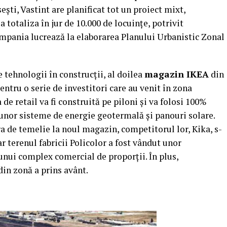
eşti, Vastint are planificat tot un proiect mixt,
 totaliza în jur de 10.000 de locuinţe, potrivit
mpania lucrează la elaborarea Planului Urbanistic Zonal
 tehnologii în construcţii, al doilea
magazin IKEA
din
ntru o serie de investitori care au venit în zona
de retail va fi construită pe piloni şi va folosi 100%
 unor sisteme de energie geotermală şi panouri solare.
tra de temelie la noul magazin, competitorul lor, Kika, s-
r terenul fabricii Policolor a fost vândut unor
 unui complex comercial de proporţii. În plus,
din zonă a prins avânt.