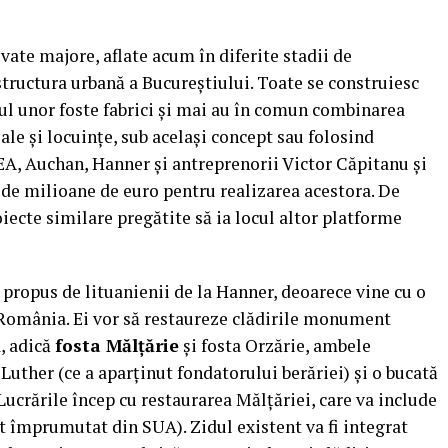
vate majore, aflate acum în diferite stadii de
structura urbană a Bucureştiului. Toate se construiesc
ul unor foste fabrici şi mai au în comun combinarea
iale şi locuinţe, sub acelaşi concept sau folosind
KEA, Auchan, Hanner şi antreprenorii Victor Căpitanu şi
de milioane de euro pentru realizarea acestora. De
oiecte similare pregătite să ia locul altor platforme
 propus de lituanienii de la Hanner, deoarece vine cu o
România. Ei vor să restaureze clădirile monument
a, adică
fosta Mălţărie
şi fosta Orzărie, ambele
 Luther (ce a aparţinut fondatorului berăriei) şi o bucată
. Lucrările încep cu restaurarea Mălţăriei, care va include
t împrumutat din SUA). Zidul existent va fi integrat