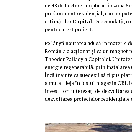
de 48 de hectare, amplasat în zona Sis
predominant rezidenţial, care ar putea
estimărilor
Capital
. Deocamdată, co
pentru acest proiect.
Pe lângă noutatea adusă în materie de
România a acţionat şi ca un magnet pe
Theodor Pallady a Capitalei. Unitatea 
energie regenerabilă, prin instalarea
Încă înainte ca suedezii să fi pus pia
a mutat deja în fostul magazin OBI, ia
investitori interesaţi de dezvoltarea
dezvoltarea proiectelor rezidenţiale 