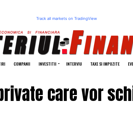
Track all markets on TradingView
IRI
COMPANII
INVESTITII
INTERVIU
TAXE SI IMPOZITE
EV
private care vor sc