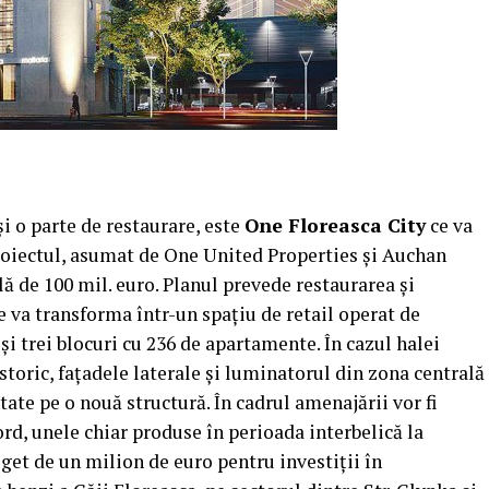
i o parte de restaurare, este
One Floreasca City
ce va
Proiectul, asumat de One United Properties şi Auchan
ă de 100 mil. euro. Planul prevede restaurarea şi
e va transforma într-un spaţiu de retail operat de
i trei blocuri cu 236 de apartamente. În cazul halei
toric, faţadele laterale şi luminatorul din zona centrală
ate pe o nouă structură. În cadrul amenajării vor fi
d, unele chiar produse în perioada interbelică la
uget de un milion de euro pentru investiţii în