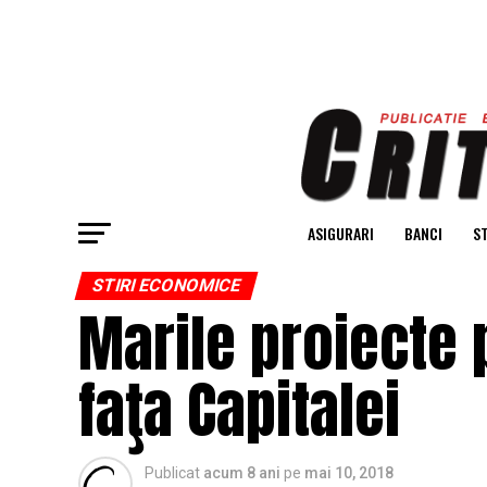
ASIGURARI
BANCI
ST
STIRI ECONOMICE
Marile proiecte 
faţa Capitalei
Publicat
acum 8 ani
pe
mai 10, 2018