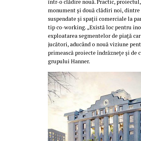
într-o clădire nouă. Practic, proiectul
monument şi două clădiri noi, dintre 
suspendate şi spaţii comerciale la par
tip co-working. „Există loc pentru in
exploatarea segmentelor de piaţă care
jucători, aducând o nouă viziune pent
primească proiecte îndrăzneţe şi de 
grupului Hanner.