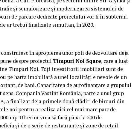
 benzi a Căii Floreasca, pe sectorul dintre Str. Glynka şi
 trafic şi semaforizare şi modernizarea sistemului de
ocuri de parcare dedicate proiectului vor fi în subteran.
ele ar trebui finalizate simultan, în 2020.
construiesc în apropierea unor poli de dezvoltare deja
 spune despre proiectul
Timpuri Noi Sqare
, care a luat
bine Timpuri Noi. Toţi investitorii imobiliari sunt de
ou pe harta imobiliară a unei localităţi e nevoie de un
portant, de bani. Capacitatea de autofinanţare a grupului
st sens. Compania Vastint România, parte a unui grup
A, a finalizat deja primele două clădiri de birouri din
ele noi pentru a realiza aici cel mai mare parc de
.000 mp. Ulterior vrea să facă până la 500 de
eficia şi de o serie de restaurante şi zone de retail