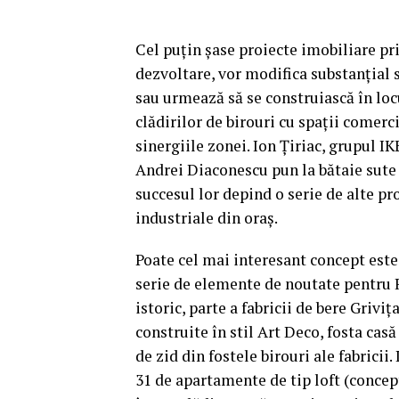
Cel puţin şase proiecte imobiliare pri
dezvoltare, vor modifica substanţial 
sau urmează să se construiască în loc
clădirilor de birouri cu spaţii comerc
sinergiile zonei. Ion Ţiriac, grupul I
Andrei Diaconescu pun la bătaie sute 
succesul lor depind o serie de alte pr
industriale din oraş.
Poate cel mai interesant concept este
serie de elemente de noutate pentru 
istoric, parte a fabricii de bere Griviţ
construite în stil Art Deco, fosta casă
de zid din fostele birouri ale fabricii
31 de apartamente de tip loft (concep