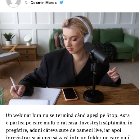
De
Cosmin Mares
ARTICOLE PE ACEIASI TEMA:
URMATORUL
Dacă există o decizie de blocare, avem o foarte serioasă
discuție internă
NU RATATI
”O logică de interes statal”
Un webinar bun nu se termină când apeși pe Stop. Asta
e partea pe care mulți o ratează. Investești săptămâni în
pregătire, aduni câteva sute de oameni live, iar apoi
înregistrarea ajunge să zacă într-un folder pe care nu îl