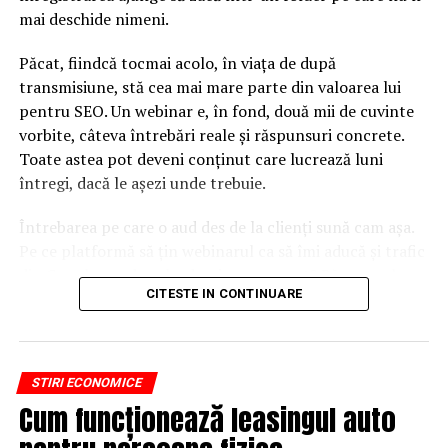
mai deschide nimeni.
Păcat, fiindcă tocmai acolo, în viața de după
transmisiune, stă cea mai mare parte din valoarea lui
pentru SEO. Un webinar e, în fond, două mii de cuvinte
vorbite, câteva întrebări reale și răspunsuri concrete.
Toate astea pot deveni conținut care lucrează luni
întregi, dacă le așezi unde trebuie.
Întrebarea pe care o aud des de la clienți sună cam așa.
Pe ce platformă să țin webinarul ca să îmi aducă și trafic
din Google, nu doar lead-uri pe moment? Răspunsul
CITESTE IN CONTINUARE
scurt e că platforma contează, dar nu în felul în care
cred ei.
Nu cel mai tare software câștigă, ci acela care îți lasă
STIRI ECONOMICE
conținutul liber, indexabil și ușor de reutilizat. Hai să o
Cum funcționează leasingul auto
luăm pe îndelete, fiindcă diferențele dintre opțiuni sunt
mai subtile decât par la prima vedere.