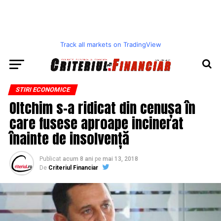
Track all markets on TradingView
STIRI ECONOMICE
Oltchim s-a ridicat din cenușa în
care fusese aproape incinerat
înainte de insolvență
Publicat
acum 8 ani
pe
mai 13, 2018
De
Criteriul Financiar