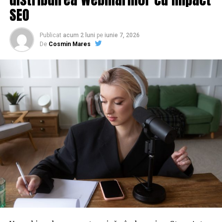
SEO
Publicat
acum 2 luni
pe
iunie 7, 2026
De
Cosmin Mares