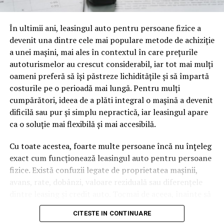
oamenii cu adevărat. Dacă transcrierea ajunge pe o
pagină de pe site-ul tău, ai dintr-odată două mii de
În ultimii ani, leasingul auto pentru persoane fizice a
cuvinte tematice, scrise exact în limbajul în care se
devenit una dintre cele mai populare metode de achiziție
caută.
a unei mașini, mai ales în contextul în care prețurile
Apoi vine partea de comportament. O pagină pe care
autoturismelor au crescut considerabil, iar tot mai mulți
vizitatorii stau zece, cincisprezece minute ca să
oameni preferă să își păstreze lichiditățile și să împartă
urmărească replay-ul trimite un semnal greu de ignorat.
costurile pe o perioadă mai lungă. Pentru mulți
Google nu îți măsoară direct satisfacția, însă timpul
cumpărători, ideea de a plăti integral o mașină a devenit
petrecut, scrollul și revenirile spun ceva despre cât de
dificilă sau pur și simplu nepractică, iar leasingul apare
util e materialul.
ca o soluție mai flexibilă și mai accesibilă.
Și mai e ceva ce se uită ușor. Un webinar reușit atrage
Cu toate acestea, foarte multe persoane încă nu înțeleg
linkuri aproape de la sine. Cineva îl menționează într-un
exact cum funcționează leasingul auto pentru persoane
newsletter, altcineva îl citează într-un articol, un
fizice. Există confuzii legate de proprietatea mașinii,
partener îl trimite în comunitatea lui. Fiecare astfel de
avans, rate, dobânzi, valoare reziduală sau diferențele
mențiune e o cărămidă pusă la autoritatea domeniului
dintre leasing și credit auto. Tocmai de aceea, înainte să
tău, iar autoritatea e moneda forte în SEO.
semnezi orice contract, este important să înțelegi clar
CITESTE IN CONTINUARE
mecanismul acestui tip de finanțare și să știi la ce să fii