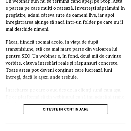
Un webinar bun nu se termină când apeși pe Stop. Asta
e partea pe care mulți o ratează. Investești săptămâni în
pregătire, aduni câteva sute de oameni live, iar apoi
înregistrarea ajunge să zacă într-un folder pe care nu îl
mai deschide nimeni.
Păcat, fiindcă tocmai acolo, în viața de după
transmisiune, stă cea mai mare parte din valoarea lui
pentru SEO. Un webinar e, în fond, două mii de cuvinte
vorbite, câteva întrebări reale și răspunsuri concrete.
Toate astea pot deveni conținut care lucrează luni
întregi, dacă le așezi unde trebuie.
Întrebarea pe care o aud des de la clienți sună cam așa.
Pe ce platformă să țin webinarul ca să îmi aducă și trafic
din Google, nu doar lead-uri pe moment? Răspunsul
CITESTE IN CONTINUARE
scurt e că platforma contează, dar nu în felul în care
cred ei.
Nu cel mai tare software câștigă, ci acela care îți lasă