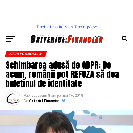
Track all markets on TradingView
STIRI ECONOMICE
Schimbarea adusă de GDPR: De
acum, românii pot REFUZA să dea
buletinul de identitate
Publicat
acum 8 ani
pe
mai 16, 2018
De
Criteriul Financiar