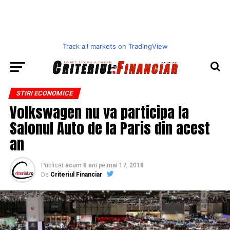
Track all markets on TradingView
STIRI ECONOMICE
Volkswagen nu va participa la
Salonul Auto de la Paris din acest
an
Publicat
acum 8 ani
pe
mai 17, 2018
De
Criteriul Financiar