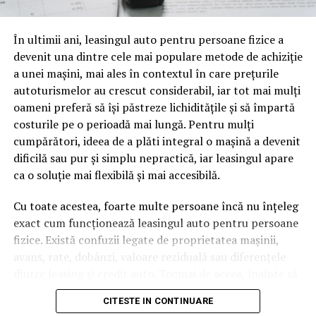
oamenii cu adevărat. Dacă transcrierea ajunge pe o
pagină de pe site-ul tău, ai dintr-odată două mii de
În ultimii ani, leasingul auto pentru persoane fizice a
cuvinte tematice, scrise exact în limbajul în care se
devenit una dintre cele mai populare metode de achiziție
caută.
a unei mașini, mai ales în contextul în care prețurile
Apoi vine partea de comportament. O pagină pe care
autoturismelor au crescut considerabil, iar tot mai mulți
vizitatorii stau zece, cincisprezece minute ca să
oameni preferă să își păstreze lichiditățile și să împartă
urmărească replay-ul trimite un semnal greu de ignorat.
costurile pe o perioadă mai lungă. Pentru mulți
Google nu îți măsoară direct satisfacția, însă timpul
cumpărători, ideea de a plăti integral o mașină a devenit
petrecut, scrollul și revenirile spun ceva despre cât de
dificilă sau pur și simplu nepractică, iar leasingul apare
util e materialul.
ca o soluție mai flexibilă și mai accesibilă.
Și mai e ceva ce se uită ușor. Un webinar reușit atrage
Cu toate acestea, foarte multe persoane încă nu înțeleg
linkuri aproape de la sine. Cineva îl menționează într-un
exact cum funcționează leasingul auto pentru persoane
newsletter, altcineva îl citează într-un articol, un
fizice. Există confuzii legate de proprietatea mașinii,
partener îl trimite în comunitatea lui. Fiecare astfel de
avans, rate, dobânzi, valoare reziduală sau diferențele
mențiune e o cărămidă pusă la autoritatea domeniului
dintre leasing și credit auto. Tocmai de aceea, înainte să
tău, iar autoritatea e moneda forte în SEO.
semnezi orice contract, este important să înțelegi clar
CITESTE IN CONTINUARE
mecanismul acestui tip de finanțare și să știi la ce să fii