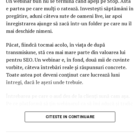
Un webinar bun nu se termină când apeși pe Stop. Asta
e partea pe care mulți o ratează. Investești săptămâni în
pregătire, aduni câteva sute de oameni live, iar apoi
înregistrarea ajunge să zacă într-un folder pe care nu îl
mai deschide nimeni.
Păcat, fiindcă tocmai acolo, în viața de după
transmisiune, stă cea mai mare parte din valoarea lui
pentru SEO. Un webinar e, în fond, două mii de cuvinte
vorbite, câteva întrebări reale și răspunsuri concrete.
Toate astea pot deveni conținut care lucrează luni
întregi, dacă le așezi unde trebuie.
Întrebarea pe care o aud des de la clienți sună cam așa.
Pe ce platformă să țin webinarul ca să îmi aducă și trafic
din Google, nu doar lead-uri pe moment? Răspunsul
CITESTE IN CONTINUARE
scurt e că platforma contează, dar nu în felul în care
cred ei.
Nu cel mai tare software câștigă, ci acela care îți lasă