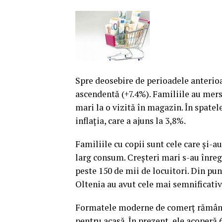
Spre deosebire de perioadele anterio
ascendentă (+7.4%). Familiile au mer
mari la o vizită în magazin. În spatel
inflaţia, care a ajuns la 3,8%.
Familiile cu copii sunt cele care şi-a
larg consum.
Creşteri mari s-au înregi
peste 150 de mii de locuitori. Din pu
Oltenia au avut cele mai semnificativ
Formatele moderne de comerţ rămân p
pentru acasă. În prezent, ele acoperă