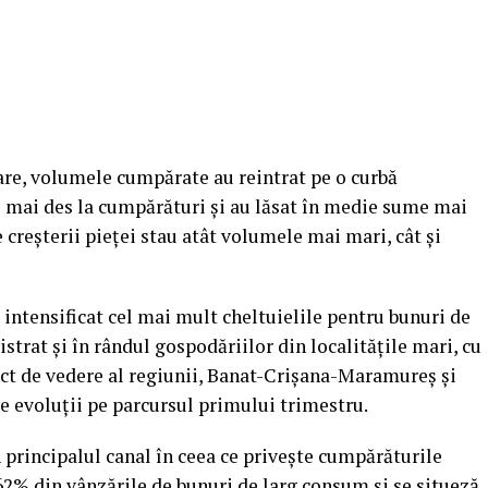
are, volumele cumpărate au reintrat pe o curbă
s mai des la cumpărături şi au lăsat în medie sume mai
e creşterii pieţei stau atât volumele mai mari, cât şi
u intensificat cel mai mult cheltuielile pentru bunuri de
strat şi în rândul gospodăriilor din localităţile mari, cu
nct de vedere al regiunii, Banat-Crişana-Maramureş şi
e evoluţii pe parcursul primului trimestru.
rincipalul canal în ceea ce priveşte cumpărăturile
 62% din vânzările de bunuri de larg consum şi se situeză