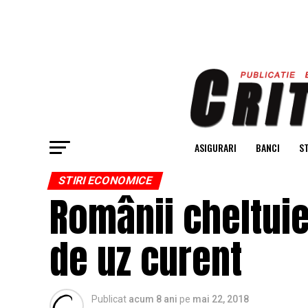
ASIGURARI
BANCI
ST
STIRI ECONOMICE
Românii cheltui
de uz curent
Publicat
acum 8 ani
pe
mai 22, 2018