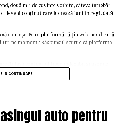
ond, două mii de cuvinte vorbite, câteva întrebări
ot deveni conținut care lucrează luni întregi, dacă
sună cam așa. Pe ce platformă să țin webinarul ca să
ead-uri pe moment? Răspunsul scurt e că platforma
are îți lasă conținutul liber, indexabil și ușor de
dcă diferențele dintre opțiuni sunt mai subtile decât
TE IN CONTINUARE
duit ajunge să conteze pentru
asingul auto pentru
ul în care îl vezi tu. Ele citesc text, metadate și
ii cu pagina. Un webinar devine relevant pentru