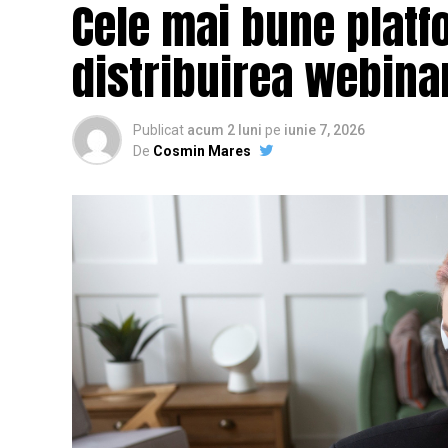
Cele mai bune platf
distribuirea webinar
Publicat
acum 2 luni
pe
iunie 7, 2026
De
Cosmin Mares