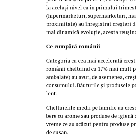
la acelaşi nivel ca în primului trime
(hipermarketuri, supermarketuri, ma
proximitate) au înregistrat creşteri 
mai dinamică evoluţie, acesta reuşin
Ce cumpără românii
Categoria cu cea mai accelerată creşte
românii cheltuind cu 17% mai mult pe
ambalate) au avut, de asemenea, creşt
consumului. Băuturile şi produsele pe
lent.
Cheltuielile medii pe familie au cres
bere cu arome sau produse de igienă or
vreme ce au scăzut pentru produse pr
de susan.