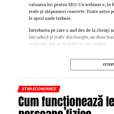
valoarea lui pentru SEO. Un webinar e, în f
reale și răspunsuri concrete. Toate astea p
le așezi unde trebuie.
Întrebarea pe care o aud des de la clienți 
îmi aducă și trafic din Google, nu doar l
contează, dar nu în felul în care cred ei.
Nu cel mai tare software câștigă, ci acela c
reutilizat. Hai să o luăm pe îndelete, fiin
CITES
par la prima vedere.
De ce un webinar bine găz
STIRI ECONOMICE
Google
Cum funcționează le
Motoarele de căutare nu văd un video în sens
semnale despre cum interacționează oamen