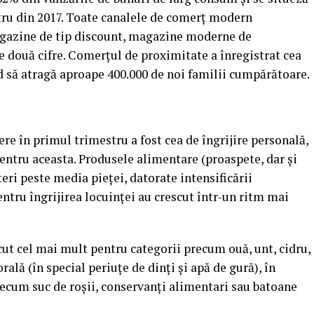
stru din 2017. Toate canalele de comerţ modern
gazine de tip discount, magazine moderne de
de două cifre. Comerţul de proximitate a înregistrat cea
d să atragă aproape 400.000 de noi familii cumpărătoare.
re în primul trimestru a fost cea de îngrijire personală,
ntru aceasta. Produsele alimentare (proaspete, dar şi
eri peste media pieţei, datorate intensificării
ntru îngrijirea locuinţei au crescut într-un ritm mai
cut cel mai mult pentru categorii precum ouă, unt, cidru,
ală (în special periuţe de dinţi şi apă de gură), în
ecum suc de roşii, conservanţi alimentari sau batoane