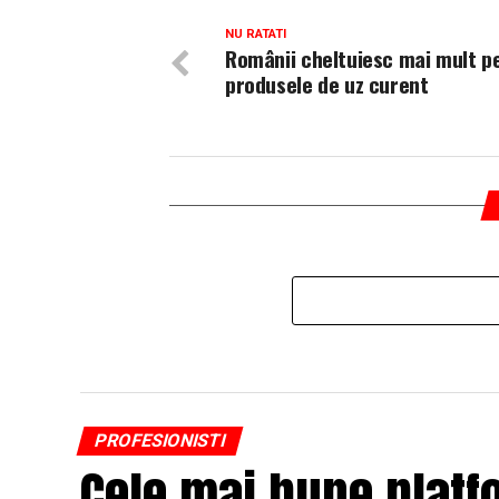
NU RATATI
Românii cheltuiesc mai mult p
produsele de uz curent
PROFESIONISTI
Cele mai bune platf