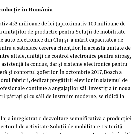
 producţie în România
tiv 453 milioane de lei (aproximativ 100 milioane de
ea unităţilor de producţie pentru Soluţii de mobilitate
e auto electronice din Cluj şi-a mărit capacitatea de
ntru a satisface cererea clienţilor. În această unitate de
ntre altele, unităţi de control electronice pentru airbag,
asistenţă la condus, dar şi sisteme electronice pentru
eră şi confortul şoferilor. În octombrie 2017, Bosch a
rul fabricii, dedicat pregătirii elevilor în sistemul de
ofesionale continue a angajaţilor săi. Investiţia în noua
ri pătraţi şi cu săli de instruire moderne, se ridică la
laj a înregistrat o dezvoltare semnificativă a producţiei
sectorul de activitate Soluţii de mobilitate. Datorită