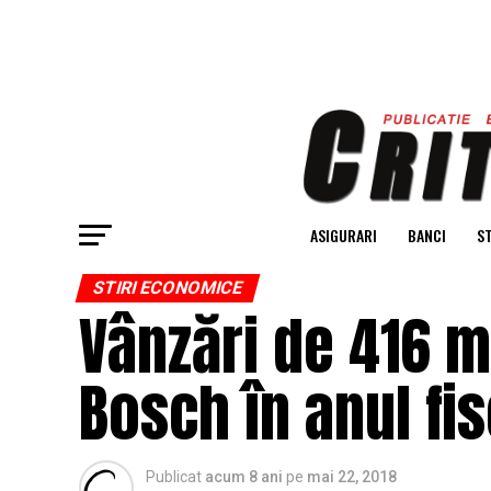
ASIGURARI
BANCI
ST
STIRI ECONOMICE
Vânzări de 416 m
Bosch în anul fi
Publicat
acum 8 ani
pe
mai 22, 2018