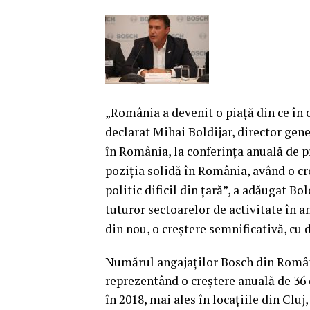
„România a devenit o piaţă din ce în 
declarat Mihai Boldijar, director gen
în România, la conferinţa anuală de p
poziţia solidă în România, având o cr
politic dificil din ţară”, a adăugat Bold
tuturor sectoarelor de activitate în an
din nou, o creştere semnificativă, cu d
Numărul angajaţilor Bosch din Români
reprezentând o creştere anuală de 36 
în 2018, mai ales în locaţiile din Cluj