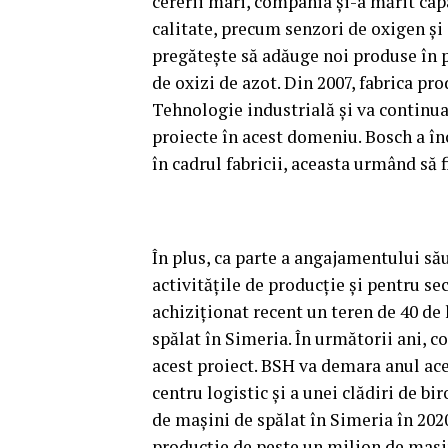
cererii mari, compania şi-a mărit ca
calitate, precum senzori de oxigen şi
pregăteşte să adăuge noi produse în p
de oxizi de azot. Din 2007, fabrica p
Tehnologie industrială şi va continua
proiecte în acest domeniu. Bosch a înc
în cadrul fabricii, aceasta urmând să 
În plus, ca parte a angajamentului său
activităţile de producţie şi pentru s
achiziţionat recent un teren de 40 de
spălat în Simeria. În următorii ani, 
acest proiect. BSH va demara anul ace
centru logistic şi a unei clădiri de b
de maşini de spălat în Simeria în 2020
producţie de peste un milion de maşin