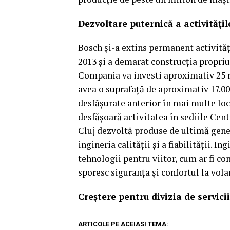
Dezvoltare puternică a activităţi
Bosch şi-a extins permanent activităţ
2013 şi a demarat construcţia propriu
Compania va investi aproximativ 25 mi
avea o suprafaţă de aproximativ 17.000
desfăşurate anterior în mai multe loca
desfăşoară activitatea în sediile Cen
Cluj dezvoltă produse de ultimă gener
ingineria calităţii şi a fiabilităţii. I
tehnologii pentru viitor, cum ar fi co
sporesc siguranţa şi confortul la vola
Creştere pentru divizia de servici
ARTICOLE PE ACEIASI TEMA: