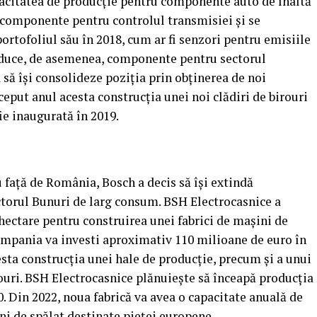
pacitatea de producţie pentru componente auto de înaltă
 componente pentru controlul transmisiei şi se
ortofoliul său în 2018, cum ar fi senzori pentru emisiile
roduce, de asemenea, componente pentru sectorul
 să îşi consolideze poziţia prin obţinerea de noi
eput anul acesta construcţia unei noi clădiri de birouri
fie inaugurată în 2019.
 faţă de România, Bosch a decis să îşi extindă
ectorul Bunuri de larg consum. BSH Electrocasnice a
 hectare pentru construirea unei fabrici de maşini de
compania va investi aproximativ 110 milioane de euro în
sta construcţia unei hale de producţie, precum şi a unui
irouri. BSH Electrocasnice plănuieşte să înceapă producţia
. Din 2022, noua fabrică va avea o capacitate anuală de
i de spălat destinate pieţei europene.