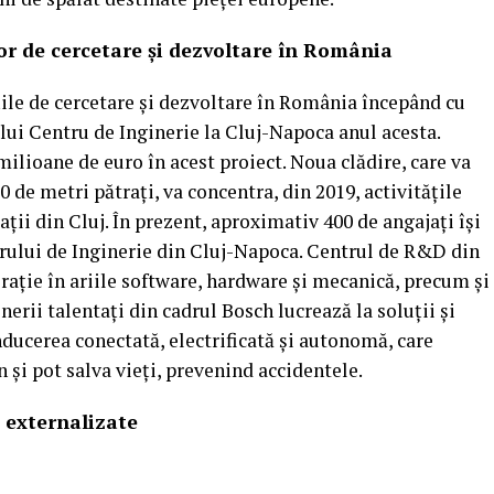
lor de cercetare şi dezvoltare în România
ile de cercetare şi dezvoltare în România începând cu
lui Centru de Inginerie la Cluj-Napoca anul acesta.
lioane de euro în acest proiect. Noua clădire, care va
 de metri pătraţi, va concentra, din 2019, activităţile
ţii din Cluj. În prezent, aproximativ 400 de angajaţi îşi
trului de Inginerie din Cluj-Napoca. Centrul de R&D din
aţie în ariile software, hardware şi mecanică, precum şi
nginerii talentaţi din cadrul Bosch lucrează la soluţii şi
nducerea conectată, electrificată şi autonomă, care
n şi pot salva vieţi, prevenind accidentele.
i externalizate