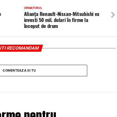
URMATORUL
e
Alianţa Renault-Nissan-Mitsubishi va
investi 50 mil. dolari în firme la
început de drum
ITI RECOMANDAM
COMENTEAZA SI TU
orme pentru