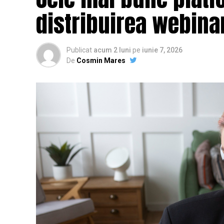
distribuirea webinar
Publicat
acum 2 luni
pe
iunie 7, 2026
De
Cosmin Mares