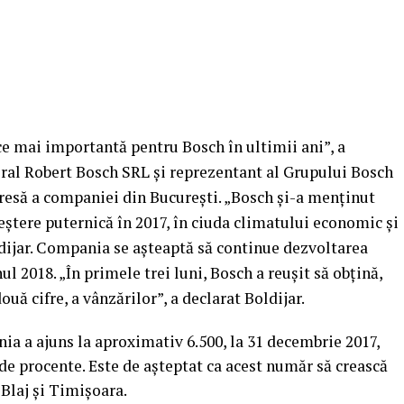
ce mai importantă pentru Bosch în ultimii ani”, a
eral Robert Bosch SRL şi reprezentant al Grupului Bosch
resă a companiei din Bucureşti. „Bosch şi-a menţinut
eştere puternică în 2017, în ciuda climatului economic şi
ijar.
Compania se aşteaptă să continue dezvoltarea
ul 2018. „În primele trei luni, Bosch a reuşit să obţină,
ouă cifre, a vânzărilor”, a declarat Boldijar.
a a ajuns la aproximativ 6.500, la 31 decembrie 2017,
de procente. Este de aşteptat ca acest număr să crească
, Blaj şi Timişoara.