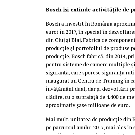
Bosch îşi extinde activităţile de
Bosch a investit în România aproxima
euro) în 2017, în special în dezvoltar
din Cluj şi Blaj. Fabrica de component
producţie şi portofoliul de produse pe
producţie, Bosch fabrică, din 2014, pri
pentru sisteme de camere multiple şi 
siguranţă, care sporesc siguranţa ruti
inaugurat un Centru de Training în cad
învăţământ dual, dar şi dezvoltării pr
clădire, cu o suprafaţă de 4.400 de met
aproximativ şase milioane de euro.
Mai mult, unitatea de producţie din B
pe parcursul anului 2017, mai ales în 