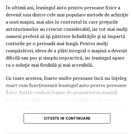
pagină de pe site-ul tău, ai dintr-odată două mii de
În ultimii ani, leasingul auto pentru persoane fizice a
cuvinte tematice, scrise exact în limbajul în care se
devenit una dintre cele mai populare metode de achiziție
caută.
a unei mașini, mai ales în contextul în care prețurile
Apoi vine partea de comportament. O pagină pe care
autoturismelor au crescut considerabil, iar tot mai mulți
vizitatorii stau zece, cincisprezece minute ca să
oameni preferă să își păstreze lichiditățile și să împartă
urmărească replay-ul trimite un semnal greu de ignorat.
costurile pe o perioadă mai lungă. Pentru mulți
Google nu îți măsoară direct satisfacția, însă timpul
cumpărători, ideea de a plăti integral o mașină a devenit
petrecut, scrollul și revenirile spun ceva despre cât de
dificilă sau pur și simplu nepractică, iar leasingul apare
util e materialul.
ca o soluție mai flexibilă și mai accesibilă.
Și mai e ceva ce se uită ușor. Un webinar reușit atrage
Cu toate acestea, foarte multe persoane încă nu înțeleg
linkuri aproape de la sine. Cineva îl menționează într-un
exact cum funcționează leasingul auto pentru persoane
newsletter, altcineva îl citează într-un articol, un
fizice. Există confuzii legate de proprietatea mașinii,
partener îl trimite în comunitatea lui. Fiecare astfel de
avans, rate, dobânzi, valoare reziduală sau diferențele
mențiune e o cărămidă pusă la autoritatea domeniului
dintre leasing și credit auto. Tocmai de aceea, înainte să
tău, iar autoritatea e moneda forte în SEO.
semnezi orice contract, este important să înțelegi clar
CITESTE IN CONTINUARE
mecanismul acestui tip de finanțare și să știi la ce să fii
Apoi mai e economia de scară, care mă încântă de
atent.
fiecare dată. Dintr-o singură sesiune scoți un articol