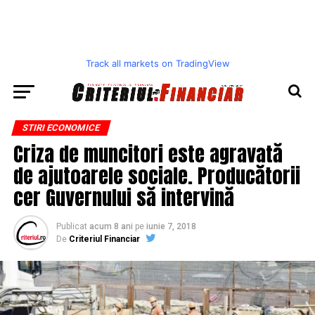
Track all markets on TradingView
STIRI ECONOMICE
Criza de muncitori este agravată
de ajutoarele sociale. Producătorii
cer Guvernului să intervină
Publicat
acum 8 ani
pe
iunie 7, 2018
De
Criteriul Financiar