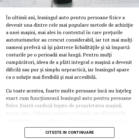
oamenii cu adevărat. Dacă transcrierea ajunge pe o
pagină de pe site-ul tău, ai dintr-odată două mii de
În ultimii ani, leasingul auto pentru persoane fizice a
cuvinte tematice, scrise exact în limbajul în care se
devenit una dintre cele mai populare metode de achiziție
caută.
a unei mașini, mai ales în contextul în care prețurile
Apoi vine partea de comportament. O pagină pe care
autoturismelor au crescut considerabil, iar tot mai mulți
vizitatorii stau zece, cincisprezece minute ca să
oameni preferă să își păstreze lichiditățile și să împartă
urmărească replay-ul trimite un semnal greu de ignorat.
costurile pe o perioadă mai lungă. Pentru mulți
Google nu îți măsoară direct satisfacția, însă timpul
cumpărători, ideea de a plăti integral o mașină a devenit
petrecut, scrollul și revenirile spun ceva despre cât de
dificilă sau pur și simplu nepractică, iar leasingul apare
util e materialul.
ca o soluție mai flexibilă și mai accesibilă.
Și mai e ceva ce se uită ușor. Un webinar reușit atrage
Cu toate acestea, foarte multe persoane încă nu înțeleg
linkuri aproape de la sine. Cineva îl menționează într-un
exact cum funcționează leasingul auto pentru persoane
newsletter, altcineva îl citează într-un articol, un
fizice. Există confuzii legate de proprietatea mașinii,
partener îl trimite în comunitatea lui. Fiecare astfel de
avans, rate, dobânzi, valoare reziduală sau diferențele
mențiune e o cărămidă pusă la autoritatea domeniului
dintre leasing și credit auto. Tocmai de aceea, înainte să
tău, iar autoritatea e moneda forte în SEO.
semnezi orice contract, este important să înțelegi clar
CITESTE IN CONTINUARE
mecanismul acestui tip de finanțare și să știi la ce să fii