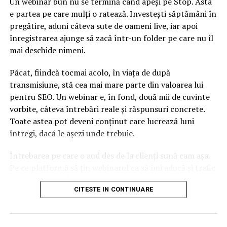
Un webinar bun nu se termină când apeși pe Stop. Asta
oameni, însă peste doi ani vom avea o criză de sute de
e partea pe care mulți o ratează. Investești săptămâni în
mii de oameni”, a declarat recent preşedintele FPSC.
pregătire, aduni câteva sute de oameni live, iar apoi
înregistrarea ajunge să zacă într-un folder pe care nu îl
mai deschide nimeni.
Potrivit acestuia, România se va confrunta cu un
Păcat, fiindcă tocmai acolo, în viața de după
dezastru din cauza lipsei forţei de muncă în construcţii
transmisiune, stă cea mai mare parte din valoarea lui
în următorii trei-cinci ani, când majoritatea licitaţiilor
pentru SEO. Un webinar e, în fond, două mii de cuvinte
publice vor trebui reluate.
vorbite, câteva întrebări reale și răspunsuri concrete.
Deficitul de muncitori calificaţi în construcţii, estimat de
Toate astea pot deveni conținut care lucrează luni
patronate la circa 200.000 de angajaţi, a condus la o
întregi, dacă le așezi unde trebuie.
creştere a costurilor de construcţie cu 10-15% în ultimii
Întrebarea pe care o aud des de la clienți sună cam așa.
doi ani, iar situaţia se agravează. Dezvoltatorii imobiliari
Pe ce platformă să țin webinarul ca să îmi aducă și trafic
încep să îşi pună problema de scădere a calităţii.
din Google, nu doar lead-uri pe moment? Răspunsul
„În acest moment calitatea construcţiilor este o
CITESTE IN CONTINUARE
scurt e că platforma contează, dar nu în felul în care
preocupare pentru noi şi mai puţin întârzierea
cred ei.
proiectelor cauzate de lipsa muncitorilor calificaţi. E
Nu cel mai tare software câștigă, ci acela care îți lasă