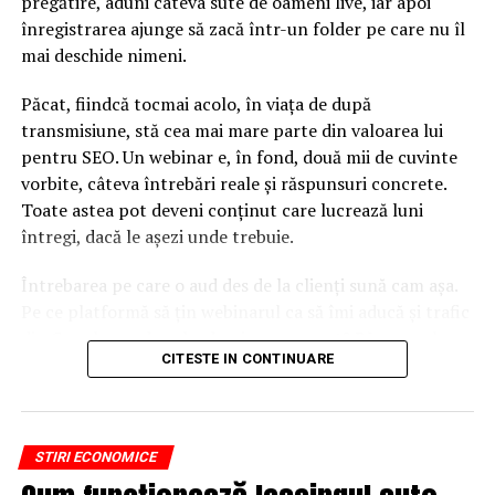
pregătire, aduni câteva sute de oameni live, iar apoi
înregistrarea ajunge să zacă într-un folder pe care nu îl
mai deschide nimeni.
Păcat, fiindcă tocmai acolo, în viața de după
transmisiune, stă cea mai mare parte din valoarea lui
pentru SEO. Un webinar e, în fond, două mii de cuvinte
vorbite, câteva întrebări reale și răspunsuri concrete.
Toate astea pot deveni conținut care lucrează luni
întregi, dacă le așezi unde trebuie.
Întrebarea pe care o aud des de la clienți sună cam așa.
Pe ce platformă să țin webinarul ca să îmi aducă și trafic
din Google, nu doar lead-uri pe moment? Răspunsul
CITESTE IN CONTINUARE
scurt e că platforma contează, dar nu în felul în care
cred ei.
Nu cel mai tare software câștigă, ci acela care îți lasă
STIRI ECONOMICE
conținutul liber, indexabil și ușor de reutilizat. Hai să o
luăm pe îndelete, fiindcă diferențele dintre opțiuni sunt