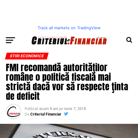
Track all markets on TradingView
STIRI ECONOMICE
FMI recomandă autorităţilor
române o politică fiscală mai
strictă dacă vor să respecte ţinta
de deficit
Publicat
acum 8 ani
pe
iunie 7, 2018
De
Criteriul Financiar