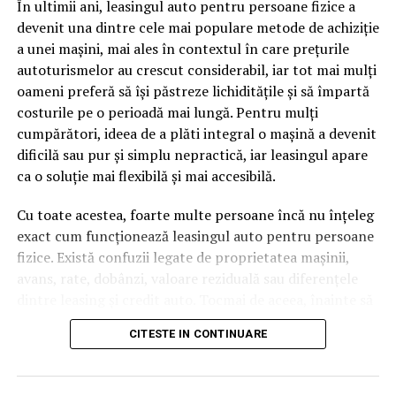
În ultimii ani, leasingul auto pentru persoane fizice a
cuvinte tematice, scrise exact în limbajul în care se
devenit una dintre cele mai populare metode de achiziție
caută.
a unei mașini, mai ales în contextul în care prețurile
Apoi vine partea de comportament. O pagină pe care
autoturismelor au crescut considerabil, iar tot mai mulți
vizitatorii stau zece, cincisprezece minute ca să
oameni preferă să își păstreze lichiditățile și să împartă
urmărească replay-ul trimite un semnal greu de ignorat.
costurile pe o perioadă mai lungă. Pentru mulți
Google nu îți măsoară direct satisfacția, însă timpul
cumpărători, ideea de a plăti integral o mașină a devenit
petrecut, scrollul și revenirile spun ceva despre cât de
dificilă sau pur și simplu nepractică, iar leasingul apare
util e materialul.
ca o soluție mai flexibilă și mai accesibilă.
Și mai e ceva ce se uită ușor. Un webinar reușit atrage
Cu toate acestea, foarte multe persoane încă nu înțeleg
linkuri aproape de la sine. Cineva îl menționează într-un
exact cum funcționează leasingul auto pentru persoane
newsletter, altcineva îl citează într-un articol, un
fizice. Există confuzii legate de proprietatea mașinii,
partener îl trimite în comunitatea lui. Fiecare astfel de
avans, rate, dobânzi, valoare reziduală sau diferențele
mențiune e o cărămidă pusă la autoritatea domeniului
dintre leasing și credit auto. Tocmai de aceea, înainte să
tău, iar autoritatea e moneda forte în SEO.
semnezi orice contract, este important să înțelegi clar
CITESTE IN CONTINUARE
mecanismul acestui tip de finanțare și să știi la ce să fii
Apoi mai e economia de scară, care mă încântă de
atent.
fiecare dată. Dintr-o singură sesiune scoți un articol