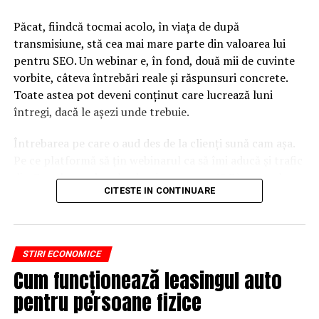
Păcat, fiindcă tocmai acolo, în viața de după
transmisiune, stă cea mai mare parte din valoarea lui
pentru SEO. Un webinar e, în fond, două mii de cuvinte
vorbite, câteva întrebări reale și răspunsuri concrete.
Toate astea pot deveni conținut care lucrează luni
întregi, dacă le așezi unde trebuie.
Întrebarea pe care o aud des de la clienți sună cam așa.
Pe ce platformă să țin webinarul ca să îmi aducă și trafic
din Google, nu doar lead-uri pe moment? Răspunsul
CITESTE IN CONTINUARE
scurt e că platforma contează, dar nu în felul în care
cred ei.
Nu cel mai tare software câștigă, ci acela care îți lasă
STIRI ECONOMICE
conținutul liber, indexabil și ușor de reutilizat. Hai să o
Cum funcționează leasingul auto
luăm pe îndelete, fiindcă diferențele dintre opțiuni sunt
mai subtile decât par la prima vedere.
pentru persoane fizice