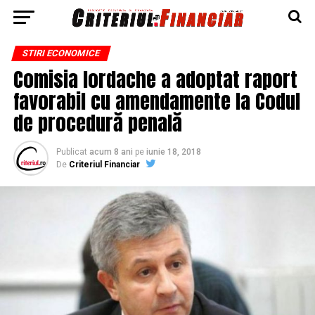
STIRI ECONOMICE
Comisia Iordache a adoptat raport
favorabil cu amendamente la Codul
de procedură penală
Publicat
acum 8 ani
pe
iunie 18, 2018
De
Criteriul Financiar