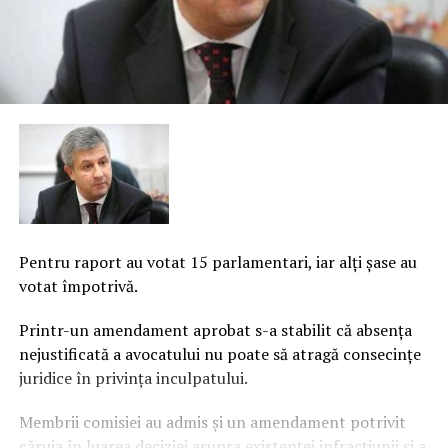
Pentru raport au votat 15 parlamentari, iar alţi şase au
votat împotrivă.
Printr-un amendament aprobat s-a stabilit că absenţa
nejustificată a avocatului nu poate să atragă consecinţe
juridice în privinţa inculpatului.
Membrii comisiei au admis şi un amendament potrivit
căruia în luarea deciziei asupra existenţei infracţiunii şi a