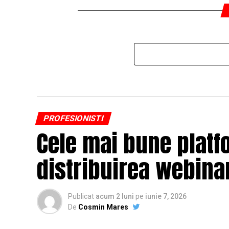
PROFESIONISTI
Cele mai bune platf
distribuirea webinar
Publicat
acum 2 luni
pe
iunie 7, 2026
De
Cosmin Mares