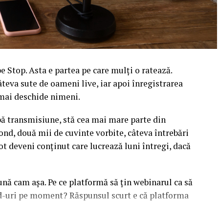
 Stop. Asta e partea pe care mulți o ratează.
âteva sute de oameni live, iar apoi înregistrarea
l mai deschide nimeni.
upă transmisiune, stă cea mai mare parte din
ond, două mii de cuvinte vorbite, câteva întrebări
ot deveni conținut care lucrează luni întregi, dacă
sună cam așa. Pe ce platformă să țin webinarul ca să
ead-uri pe moment? Răspunsul scurt e că platforma