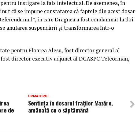
i pentru instigare la fals intelectual. De asemenea, în
ţinut că se impune constatarea că faptele din acest dosar
„Referendumul”, în care Dragnea a fost condamnat la doi
se anularea suspendării şi transformarea într-o
tate pentru Floarea Alesu, fost director general al
fost director executiv adjunct al DGASPC Teleorman,
URMATORUL
irea
Sentinţa în dosarul fraţilor Mazăre,
ere de
amânată cu o săptămână