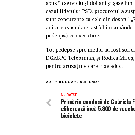
abuz în serviciu şi doi ani şi şase lun
cazul liderului PSD, procurorul a sus
sunt concurente cu cele din dosarul 
ani cu suspendare, astfel impunându-
pedeapsă cu executare.
Tot pedepse spre mediu au fost solici
DGASPC Teleorman, şi Rodica Miloş, 
pentru acuzaţiile care li se aduc.
ARTICOLE PE ACEIASI TEMA:
NU RATATI
Primăria condusă de Gabriela F
eliberează încă 5.800 de vouch
biciclete