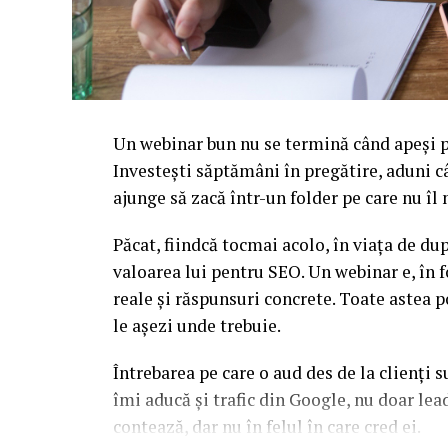
Un webinar bun nu se termină când apeși pe
Investești săptămâni în pregătire, aduni c
ajunge să zacă într-un folder pe care nu î
Păcat, fiindcă tocmai acolo, în viața de d
valoarea lui pentru SEO. Un webinar e, în f
reale și răspunsuri concrete. Toate astea p
le așezi unde trebuie.
Întrebarea pe care o aud des de la clienți 
îmi aducă și trafic din Google, nu doar l
contează, dar nu în felul în care cred ei.