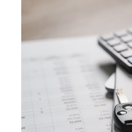
minute ca să urmărească replay-ul trimite
direct satisfacția, însă timpul petrecut, sc
materialul.
Și mai e ceva ce se uită ușor. Un webinar re
menționează într-un newsletter, altcineva î
comunitatea lui. Fiecare astfel de mențiu
iar autoritatea e moneda forte în SEO.
Apoi mai e economia de scară, care mă încâ
un articol lung, cinci sau șase clipuri scur
podcast din audio și o serie de întrebări f
calendar editorial întreg, dacă platforma î
Ce transformă o platformă 
SEO