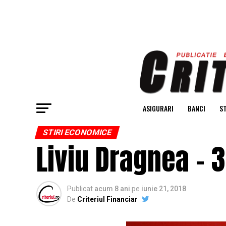
ASIGURARI
BANCI
ST
STIRI ECONOMICE
Liviu Dragnea – 3
Publicat
acum 8 ani
pe
iunie 21, 2018
De
Criteriul Financiar