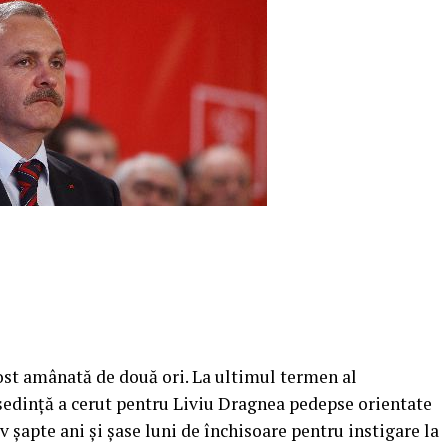
ost amânată de două ori. La ultimul termen al
şedinţă a cerut pentru Liviu Dragnea pedepse orientate
 şapte ani şi şase luni de închisoare pentru instigare la