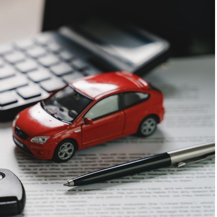
 un semnal greu de ignorat. Google nu îți măsoară
rollul și revenirile spun ceva despre cât de util e
ușit atrage linkuri aproape de la sine. Cineva îl
l citează într-un articol, un partener îl trimite în
ne e o cărămidă pusă la autoritatea domeniului tău,
ntă de fiecare dată. Dintr-o singură sesiune scoți
te pentru social, o pagină de replay, un episod de
recvente. O oră de filmare ajunge să hrănească un
ți permite să scoți ușor materialul brut.
obișnuită într-una bună pentru