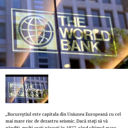
„Bucureştiul este capitala din Uniunea Europeană cu cel
mai mare risc de dezastru seismic. Dacă staţi să vă
gândiţi, mulţi eraţi născuţi în 1977, când ultimul mare