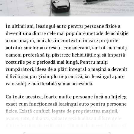
o mină de informație, plină de întrebări pe care și le pun
oamenii cu adevărat. Dacă transcrierea ajunge pe o
pagină de pe site-ul tău, ai dintr-odată două mii de
În ultimii ani, leasingul auto pentru persoane fizice a
cuvinte tematice, scrise exact în limbajul în care se
devenit una dintre cele mai populare metode de achiziție
caută.
a unei mașini, mai ales în contextul în care prețurile
Apoi vine partea de comportament. O pagină pe care
autoturismelor au crescut considerabil, iar tot mai mulți
vizitatorii stau zece, cincisprezece minute ca să
oameni preferă să își păstreze lichiditățile și să împartă
urmărească replay-ul trimite un semnal greu de ignorat.
costurile pe o perioadă mai lungă. Pentru mulți
Google nu îți măsoară direct satisfacția, însă timpul
cumpărători, ideea de a plăti integral o mașină a devenit
petrecut, scrollul și revenirile spun ceva despre cât de
dificilă sau pur și simplu nepractică, iar leasingul apare
util e materialul.
ca o soluție mai flexibilă și mai accesibilă.
Și mai e ceva ce se uită ușor. Un webinar reușit atrage
Cu toate acestea, foarte multe persoane încă nu înțeleg
linkuri aproape de la sine. Cineva îl menționează într-un
exact cum funcționează leasingul auto pentru persoane
newsletter, altcineva îl citează într-un articol, un
fizice. Există confuzii legate de proprietatea mașinii,
partener îl trimite în comunitatea lui. Fiecare astfel de
avans, rate, dobânzi, valoare reziduală sau diferențele
mențiune e o cărămidă pusă la autoritatea domeniului
dintre leasing și credit auto. Tocmai de aceea, înainte să
tău, iar autoritatea e moneda forte în SEO.
semnezi orice contract, este important să înțelegi clar