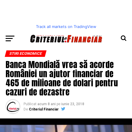
Track all markets on TradingView
STIRI ECONOMICE
Banca Mondială vrea să acorde
României un ajutor financiar de
465 de milioane de dolari pentru
cazuri de dezastre
Publicat
acum 8 ani
pe
iunie 23, 2018
De
Criteriul Financiar