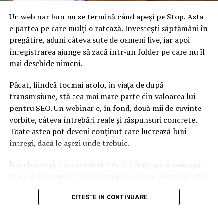
de 1,1 miliarde de euro. Un cutremur similar celui din
Un webinar bun nu se termină când apeși pe Stop. Asta
1977 ar avea ca rezultat daune de 11 miliarde de euro şi
e partea pe care mulți o ratează. Investești săptămâni în
25 de miliarde de euro în pierderi economice, lăsând
pregătire, aduni câteva sute de oameni live, iar apoi
250.000 de persoane fără adăpost pentru mai mult
înregistrarea ajunge să zacă într-un folder pe care nu îl
timp.
mai deschide nimeni.
ARTICOLE PE ACEIASI TEMA:
Păcat, fiindcă tocmai acolo, în viața de după
transmisiune, stă cea mai mare parte din valoarea lui
URMATORUL
Cererea pentru litoralul bulgăresc s-a mai temperat
pentru SEO. Un webinar e, în fond, două mii de cuvinte
vorbite, câteva întrebări reale și răspunsuri concrete.
NU RATATI
Toate astea pot deveni conținut care lucrează luni
Descoperire revoluționară în medicină. Virusul care
contribuie la apariţia bolii Alzheimer
întregi, dacă le așezi unde trebuie.
Întrebarea pe care o aud des de la clienți sună cam așa.
Pe ce platformă să țin webinarul ca să îmi aducă și trafic
din Google, nu doar lead-uri pe moment? Răspunsul
CITESTE IN CONTINUARE
scurt e că platforma contează, dar nu în felul în care
cred ei.