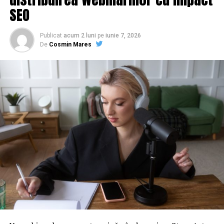
SEO
Publicat
acum 2 luni
pe
iunie 7, 2026
De
Cosmin Mares