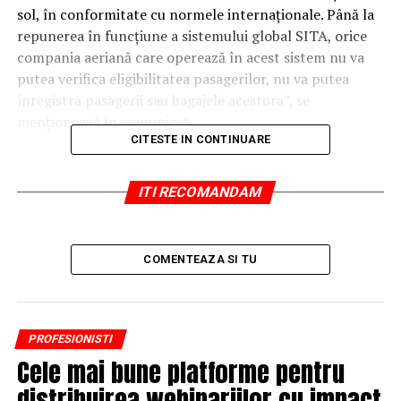
sol, în conformitate cu normele internaţionale. Până la
repunerea în funcţiune a sistemului global SITA, orice
compania aeriană care operează în acest sistem nu va
putea verifica eligibilitatea pasagerilor, nu va putea
înregistra pasagerii sau bagajele acestora”, se
menţionează în comunicat.
CITESTE IN CONTINUARE
ARTICOLE PE ACEIASI TEMA:
ITI RECOMANDAM
URMATORUL
Descoperire revoluționară în medicină. Virusul care
contribuie la apariţia bolii Alzheimer
COMENTEAZA SI TU
NU RATATI
Nu mă tem de nicio suspendare
PROFESIONISTI
Cele mai bune platforme pentru
distribuirea webinariilor cu impact