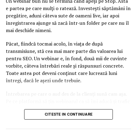
Un webinar bun nu se termină când apeși pe Stop. Asta
e partea pe care mulți o ratează. Investești săptămâni în
pregătire, aduni câteva sute de oameni live, iar apoi
înregistrarea ajunge să zacă într-un folder pe care nu îl
mai deschide nimeni.
Păcat, fiindcă tocmai acolo, în viața de după
transmisiune, stă cea mai mare parte din valoarea lui
pentru SEO. Un webinar e, în fond, două mii de cuvinte
vorbite, câteva întrebări reale și răspunsuri concrete.
Toate astea pot deveni conținut care lucrează luni
întregi, dacă le așezi unde trebuie.
Întrebarea pe care o aud des de la clienți sună cam așa.
Pe ce platformă să țin webinarul ca să îmi aducă și trafic
din Google, nu doar lead-uri pe moment? Răspunsul
CITESTE IN CONTINUARE
scurt e că platforma contează, dar nu în felul în care
cred ei.
Nu cel mai tare software câștigă, ci acela care îți lasă