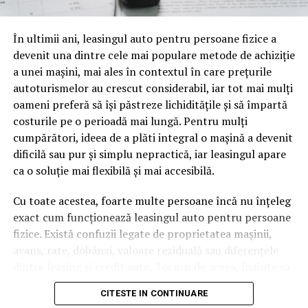
oamenii cu adevărat. Dacă transcrierea ajunge pe o
pagină de pe site-ul tău, ai dintr-odată două mii de
În ultimii ani, leasingul auto pentru persoane fizice a
cuvinte tematice, scrise exact în limbajul în care se
devenit una dintre cele mai populare metode de achiziție
caută.
a unei mașini, mai ales în contextul în care prețurile
Apoi vine partea de comportament. O pagină pe care
autoturismelor au crescut considerabil, iar tot mai mulți
vizitatorii stau zece, cincisprezece minute ca să
oameni preferă să își păstreze lichiditățile și să împartă
urmărească replay-ul trimite un semnal greu de ignorat.
costurile pe o perioadă mai lungă. Pentru mulți
Google nu îți măsoară direct satisfacția, însă timpul
cumpărători, ideea de a plăti integral o mașină a devenit
petrecut, scrollul și revenirile spun ceva despre cât de
dificilă sau pur și simplu nepractică, iar leasingul apare
util e materialul.
ca o soluție mai flexibilă și mai accesibilă.
Și mai e ceva ce se uită ușor. Un webinar reușit atrage
Cu toate acestea, foarte multe persoane încă nu înțeleg
linkuri aproape de la sine. Cineva îl menționează într-un
exact cum funcționează leasingul auto pentru persoane
newsletter, altcineva îl citează într-un articol, un
fizice. Există confuzii legate de proprietatea mașinii,
partener îl trimite în comunitatea lui. Fiecare astfel de
avans, rate, dobânzi, valoare reziduală sau diferențele
mențiune e o cărămidă pusă la autoritatea domeniului
dintre leasing și credit auto. Tocmai de aceea, înainte să
tău, iar autoritatea e moneda forte în SEO.
semnezi orice contract, este important să înțelegi clar
CITESTE IN CONTINUARE
mecanismul acestui tip de finanțare și să știi la ce să fii