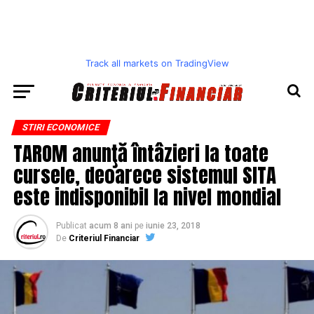
Track all markets on TradingView
STIRI ECONOMICE
TAROM anunţă întâzieri la toate
cursele, deoarece sistemul SITA
este indisponibil la nivel mondial
Publicat
acum 8 ani
pe
iunie 23, 2018
De
Criteriul Financiar