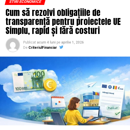
STIRI ECONOMICE
de replay, un episod de podcast din audio și o serie de
un sistem financiar care implică mai multe componente
Cum să rezolvi obligațiile de
întrebări frecvente. O oră de filmare ajunge să
și care trebuie analizat atent, pentru că o alegere bună
transparență pentru proiectele UE
hrănească un calendar editorial întreg, dacă platforma
îți poate oferi confort și flexibilitate, iar una făcută
îți permite să scoți ușor materialul brut.
superficial poate deveni o obligație financiară greu de
Simplu, rapid și fără costuri
gestionat.
Ce transformă o platformă
Publicat
acum 4 luni
pe
aprilie 1, 2026
Ce este, de fapt, leasingul auto pentru persoane
De
CriteriulFinanciar
obișnuită într-una bună pentru
fizice
SEO
Pe scurt, leasingul auto este o formă de finanțare prin
care poți utiliza o mașină plătind lunar o rată, fără să
Aici lucrurile se complică, fiindcă majoritatea
achiți integral valoarea acesteia de la început. Practic,
platformelor sunt construite pentru live și conversie,
societatea de leasing cumpără mașina, iar tu o folosești
nu pentru indexare. Câteva criterii fac totuși diferența
în baza unui contract și plătești rate lunare pe o
reală, iar pe ele merită să te uiți înainte să plătești un
perioadă stabilită.
abonament.
La finalul contractului, în funcție de tipul leasingului și
Înainte de orice, întreabă-te un lucru simplu. Cât de
de condițiile stabilite, mașina poate deveni proprietatea
ușor scot conținutul din platforma asta și îl pun pe
ta după achitarea valorii reziduale.