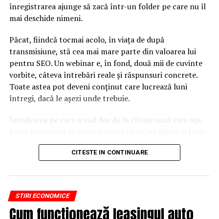
înregistrarea ajunge să zacă într-un folder pe care nu îl
mai deschide nimeni.
Păcat, fiindcă tocmai acolo, în viața de după
transmisiune, stă cea mai mare parte din valoarea lui
pentru SEO. Un webinar e, în fond, două mii de cuvinte
vorbite, câteva întrebări reale și răspunsuri concrete.
Toate astea pot deveni conținut care lucrează luni
întregi, dacă le așezi unde trebuie.
Întrebarea pe care o aud des de la clienți sună cam așa.
Pe ce platformă să țin webinarul ca să îmi aducă și trafic
din Google, nu doar lead-uri pe moment? Răspunsul
CITESTE IN CONTINUARE
scurt e că platforma contează, dar nu în felul în care
cred ei.
Nu cel mai tare software câștigă, ci acela care îți lasă
STIRI ECONOMICE
conținutul liber, indexabil și ușor de reutilizat. Hai să o
Cum funcționează leasingul auto
luăm pe îndelete, fiindcă diferențele dintre opțiuni sunt