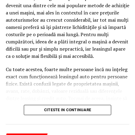
devenit una dintre cele mai populare metode de achiziție
caută.
a unei mașini, mai ales în contextul în care prețurile
Apoi vine partea de comportament. O pagină pe care
autoturismelor au crescut considerabil, iar tot mai mulți
vizitatorii stau zece, cincisprezece minute ca să
oameni preferă să își păstreze lichiditățile și să împartă
urmărească replay-ul trimite un semnal greu de ignorat.
costurile pe o perioadă mai lungă. Pentru mulți
Google nu îți măsoară direct satisfacția, însă timpul
cumpărători, ideea de a plăti integral o mașină a devenit
petrecut, scrollul și revenirile spun ceva despre cât de
dificilă sau pur și simplu nepractică, iar leasingul apare
util e materialul.
ca o soluție mai flexibilă și mai accesibilă.
Și mai e ceva ce se uită ușor. Un webinar reușit atrage
Cu toate acestea, foarte multe persoane încă nu înțeleg
linkuri aproape de la sine. Cineva îl menționează într-un
exact cum funcționează leasingul auto pentru persoane
newsletter, altcineva îl citează într-un articol, un
fizice. Există confuzii legate de proprietatea mașinii,
partener îl trimite în comunitatea lui. Fiecare astfel de
avans, rate, dobânzi, valoare reziduală sau diferențele
mențiune e o cărămidă pusă la autoritatea domeniului
dintre leasing și credit auto. Tocmai de aceea, înainte să
tău, iar autoritatea e moneda forte în SEO.
semnezi orice contract, este important să înțelegi clar
CITESTE IN CONTINUARE
mecanismul acestui tip de finanțare și să știi la ce să fii
Apoi mai e economia de scară, care mă încântă de
atent.
fiecare dată. Dintr-o singură sesiune scoți un articol
lung, cinci sau șase clipuri scurte pentru social, o pagină
Leasingul auto
nu înseamnă doar „o mașină în rate”. Este