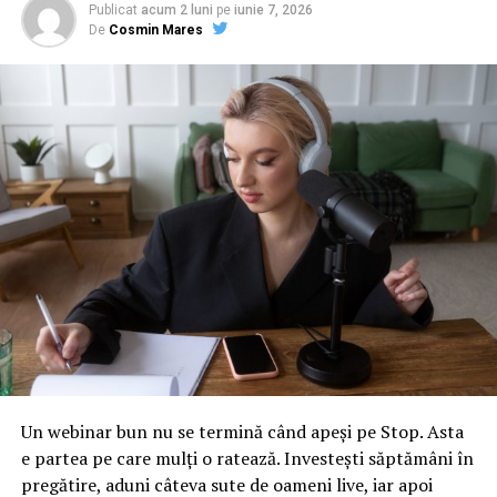
Publicat
acum 2 luni
pe
iunie 7, 2026
De
Cosmin Mares
Un webinar bun nu se termină când apeși pe Stop. Asta
e partea pe care mulți o ratează. Investești săptămâni în
pregătire, aduni câteva sute de oameni live, iar apoi