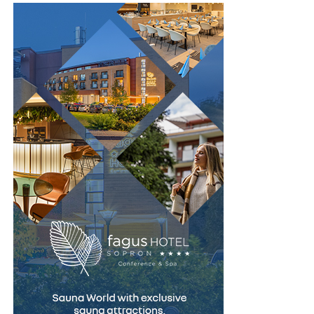
Nu mai lăsa birocrația să îți încetinească proiectul. Alege
cât timp ești în direct.
Mulți cumpărători se uită doar la suma lunară afișată și
varianta modernă, digitalizată și gratuită pentru a bifa
atât. În realitate, rata este influențată de mai mulți
Zoom Webinars și Zoom Events
cerințele de publicitate obligatorii. Creează-ți un cont
factori:
chiar astăzi pe AnuntulNational.ro și generează dovezile
Zoom e fiabil și scalează la zeci de mii de participanți,
necesare instant, 100% legal și fără bătăi de cap.
valoarea mașinii
motiv pentru care companiile mari îl aleg pentru
avansul
evenimente sau prezentări de rezultate. Interfața o
cunoaște aproape toată lumea, ceea ce reduce frecușul
perioada contractului
la înscriere, iar frecușul mic înseamnă mai mulți oameni
dobânda
care chiar ajung în sală.
valoarea reziduală
Partea slabă, din unghi SEO, e că Zoom rămâne în
Cu cât perioada este mai lungă, cu atât rata poate părea
primul rând un instrument de conferință. Înregistrările
mai mică, dar costul total al finanțării crește.
sunt comprimate, iar reutilizarea cere muncă
suplimentară. Tendința din ultimii ani e ca atât calitatea,
De aceea, este foarte important să nu alegi doar după
cât și ușurința de a recicla conținutul să fie mai bune pe
ideea:
platformele care rulează direct în browser.
👉 „îmi permit rata”.
Dacă lucrezi deja în ecosistemul Zoom, păstrează-l
Întrebarea corectă este: