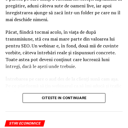
NU RATATI
pregătire, aduni câteva sute de oameni live, iar apoi
Locuința ți-a fost afectată de inundații? Vezi ce trebuie
înregistrarea ajunge să zacă într-un folder pe care nu îl
să faci pentru a primi despăgubire
mai deschide nimeni.
Păcat, fiindcă tocmai acolo, în viața de după
transmisiune, stă cea mai mare parte din valoarea lui
pentru SEO. Un webinar e, în fond, două mii de cuvinte
vorbite, câteva întrebări reale și răspunsuri concrete.
Toate astea pot deveni conținut care lucrează luni
întregi, dacă le așezi unde trebuie.
Întrebarea pe care o aud des de la clienți sună cam așa.
Pe ce platformă să țin webinarul ca să îmi aducă și trafic
din Google, nu doar lead-uri pe moment? Răspunsul
CITESTE IN CONTINUARE
scurt e că platforma contează, dar nu în felul în care
cred ei.
Nu cel mai tare software câștigă, ci acela care îți lasă
STIRI ECONOMICE
conținutul liber, indexabil și ușor de reutilizat. Hai să o