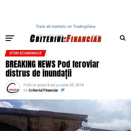
Track all markets on TradingView
STIRI ECONOMICE
BREAKING NEWS Pod feroviar
distrus de inundații
Publicat
acum 8 ani
pe
iunie 30, 2018
De
Criteriul Financiar