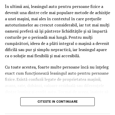
pagină de pe site-ul tău, ai dintr-odată două mii de
În ultimii ani, leasingul auto pentru persoane fizice a
cuvinte tematice, scrise exact în limbajul în care se
devenit una dintre cele mai populare metode de achiziție
caută.
a unei mașini, mai ales în contextul în care prețurile
Apoi vine partea de comportament. O pagină pe care
autoturismelor au crescut considerabil, iar tot mai mulți
vizitatorii stau zece, cincisprezece minute ca să
oameni preferă să își păstreze lichiditățile și să împartă
urmărească replay-ul trimite un semnal greu de ignorat.
costurile pe o perioadă mai lungă. Pentru mulți
Google nu îți măsoară direct satisfacția, însă timpul
cumpărători, ideea de a plăti integral o mașină a devenit
petrecut, scrollul și revenirile spun ceva despre cât de
dificilă sau pur și simplu nepractică, iar leasingul apare
util e materialul.
ca o soluție mai flexibilă și mai accesibilă.
Și mai e ceva ce se uită ușor. Un webinar reușit atrage
Cu toate acestea, foarte multe persoane încă nu înțeleg
linkuri aproape de la sine. Cineva îl menționează într-un
exact cum funcționează leasingul auto pentru persoane
newsletter, altcineva îl citează într-un articol, un
fizice. Există confuzii legate de proprietatea mașinii,
partener îl trimite în comunitatea lui. Fiecare astfel de
avans, rate, dobânzi, valoare reziduală sau diferențele
mențiune e o cărămidă pusă la autoritatea domeniului
dintre leasing și credit auto. Tocmai de aceea, înainte să
tău, iar autoritatea e moneda forte în SEO.
semnezi orice contract, este important să înțelegi clar
CITESTE IN CONTINUARE
mecanismul acestui tip de finanțare și să știi la ce să fii
Apoi mai e economia de scară, care mă încântă de
atent.
fiecare dată. Dintr-o singură sesiune scoți un articol