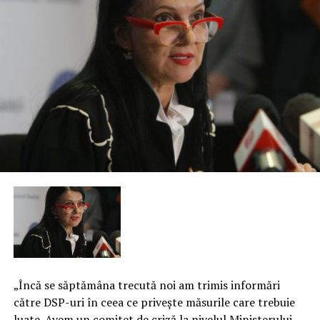
„Încă se săptămâna trecută noi am trimis informări
către DSP-uri în ceea ce priveşte măsurile care trebuie
luate. Avem un comitet de criză la nivelul Ministerului