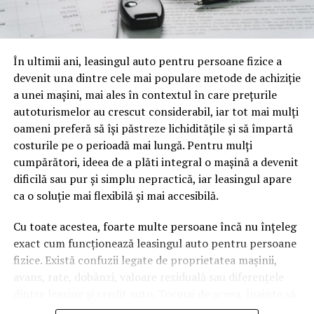
o mină de informație, plină de întrebări pe care și le pun
oamenii cu adevărat. Dacă transcrierea ajunge pe o
pagină de pe site-ul tău, ai dintr-odată două mii de
În ultimii ani, leasingul auto pentru persoane fizice a
cuvinte tematice, scrise exact în limbajul în care se
devenit una dintre cele mai populare metode de achiziție
caută.
a unei mașini, mai ales în contextul în care prețurile
Apoi vine partea de comportament. O pagină pe care
autoturismelor au crescut considerabil, iar tot mai mulți
vizitatorii stau zece, cincisprezece minute ca să
oameni preferă să își păstreze lichiditățile și să împartă
urmărească replay-ul trimite un semnal greu de ignorat.
costurile pe o perioadă mai lungă. Pentru mulți
Google nu îți măsoară direct satisfacția, însă timpul
cumpărători, ideea de a plăti integral o mașină a devenit
petrecut, scrollul și revenirile spun ceva despre cât de
dificilă sau pur și simplu nepractică, iar leasingul apare
util e materialul.
ca o soluție mai flexibilă și mai accesibilă.
Și mai e ceva ce se uită ușor. Un webinar reușit atrage
Cu toate acestea, foarte multe persoane încă nu înțeleg
linkuri aproape de la sine. Cineva îl menționează într-un
exact cum funcționează leasingul auto pentru persoane
newsletter, altcineva îl citează într-un articol, un
fizice. Există confuzii legate de proprietatea mașinii,
partener îl trimite în comunitatea lui. Fiecare astfel de
avans, rate, dobânzi, valoare reziduală sau diferențele
mențiune e o cărămidă pusă la autoritatea domeniului
dintre leasing și credit auto. Tocmai de aceea, înainte să
tău, iar autoritatea e moneda forte în SEO.
semnezi orice contract, este important să înțelegi clar