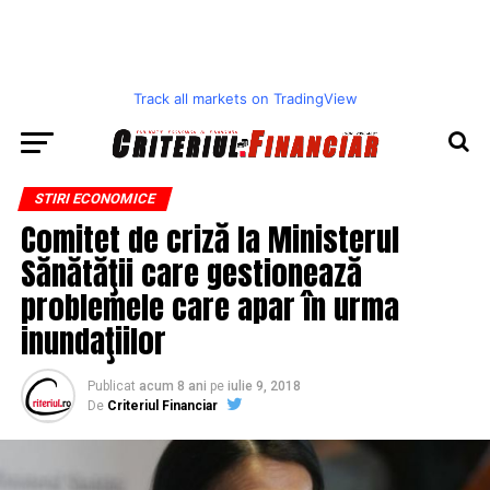
Track all markets on TradingView
STIRI ECONOMICE
Comitet de criză la Ministerul
Sănătăţii care gestionează
problemele care apar în urma
inundaţiilor
Publicat
acum 8 ani
pe
iulie 9, 2018
De
Criteriul Financiar