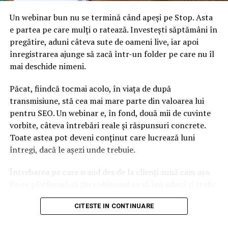
Un webinar bun nu se termină când apeși pe Stop. Asta
e partea pe care mulți o ratează. Investești săptămâni în
pregătire, aduni câteva sute de oameni live, iar apoi
înregistrarea ajunge să zacă într-un folder pe care nu îl
mai deschide nimeni.
Păcat, fiindcă tocmai acolo, în viața de după
transmisiune, stă cea mai mare parte din valoarea lui
pentru SEO. Un webinar e, în fond, două mii de cuvinte
vorbite, câteva întrebări reale și răspunsuri concrete.
Toate astea pot deveni conținut care lucrează luni
întregi, dacă le așezi unde trebuie.
Întrebarea pe care o aud des de la clienți sună cam așa.
Pe ce platformă să țin webinarul ca să îmi aducă și trafic
din Google, nu doar lead-uri pe moment? Răspunsul
CITESTE IN CONTINUARE
scurt e că platforma contează, dar nu în felul în care
cred ei.