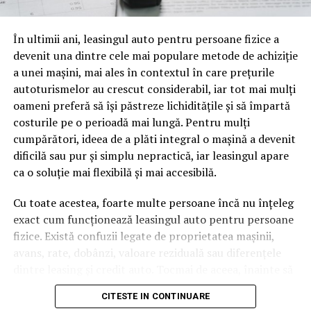
oamenii cu adevărat. Dacă transcrierea ajunge pe o
pagină de pe site-ul tău, ai dintr-odată două mii de
În ultimii ani, leasingul auto pentru persoane fizice a
cuvinte tematice, scrise exact în limbajul în care se
devenit una dintre cele mai populare metode de achiziție
caută.
a unei mașini, mai ales în contextul în care prețurile
Apoi vine partea de comportament. O pagină pe care
autoturismelor au crescut considerabil, iar tot mai mulți
vizitatorii stau zece, cincisprezece minute ca să
oameni preferă să își păstreze lichiditățile și să împartă
urmărească replay-ul trimite un semnal greu de ignorat.
costurile pe o perioadă mai lungă. Pentru mulți
Google nu îți măsoară direct satisfacția, însă timpul
cumpărători, ideea de a plăti integral o mașină a devenit
petrecut, scrollul și revenirile spun ceva despre cât de
dificilă sau pur și simplu nepractică, iar leasingul apare
util e materialul.
ca o soluție mai flexibilă și mai accesibilă.
Și mai e ceva ce se uită ușor. Un webinar reușit atrage
Cu toate acestea, foarte multe persoane încă nu înțeleg
linkuri aproape de la sine. Cineva îl menționează într-un
exact cum funcționează leasingul auto pentru persoane
newsletter, altcineva îl citează într-un articol, un
fizice. Există confuzii legate de proprietatea mașinii,
partener îl trimite în comunitatea lui. Fiecare astfel de
avans, rate, dobânzi, valoare reziduală sau diferențele
mențiune e o cărămidă pusă la autoritatea domeniului
dintre leasing și credit auto. Tocmai de aceea, înainte să
tău, iar autoritatea e moneda forte în SEO.
semnezi orice contract, este important să înțelegi clar
CITESTE IN CONTINUARE
mecanismul acestui tip de finanțare și să știi la ce să fii