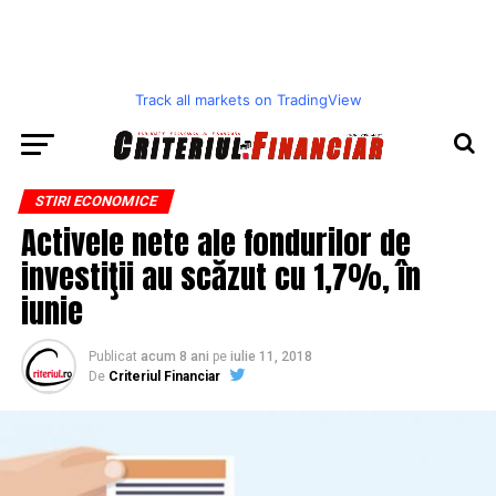
Track all markets on TradingView
STIRI ECONOMICE
Activele nete ale fondurilor de
investiţii au scăzut cu 1,7%, în
iunie
Publicat
acum 8 ani
pe
iulie 11, 2018
De
Criteriul Financiar