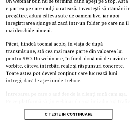
Un webinar bun nu se termină când apeși pe Stop. Asta
o dăm Mării Negre
e partea pe care mulți o ratează. Investești săptămâni în
pregătire, aduni câteva sute de oameni live, iar apoi
NU RATATI
Se deschide un nou sediu pentru Serviciile de Eliberare a
înregistrarea ajunge să zacă într-un folder pe care nu îl
Pașapoartelor pentru București și Ilfov
mai deschide nimeni.
Păcat, fiindcă tocmai acolo, în viața de după
transmisiune, stă cea mai mare parte din valoarea lui
pentru SEO. Un webinar e, în fond, două mii de cuvinte
vorbite, câteva întrebări reale și răspunsuri concrete.
Toate astea pot deveni conținut care lucrează luni
întregi, dacă le așezi unde trebuie.
Întrebarea pe care o aud des de la clienți sună cam așa.
Pe ce platformă să țin webinarul ca să îmi aducă și trafic
din Google, nu doar lead-uri pe moment? Răspunsul
CITESTE IN CONTINUARE
scurt e că platforma contează, dar nu în felul în care
cred ei.
Nu cel mai tare software câștigă, ci acela care îți lasă