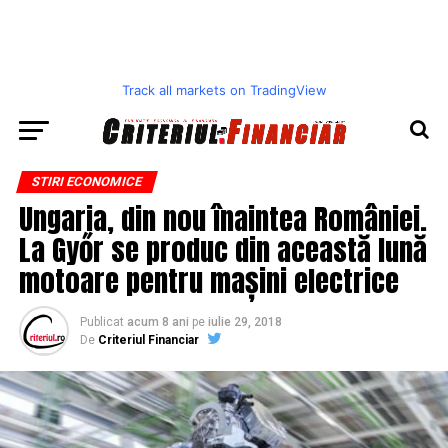
Track all markets on TradingView
STIRI ECONOMICE
Ungaria, din nou înaintea României.
La Győr se produc din această lună
motoare pentru mașini electrice
Publicat
acum 8 ani
pe
iulie 29, 2018
De
Criteriul Financiar