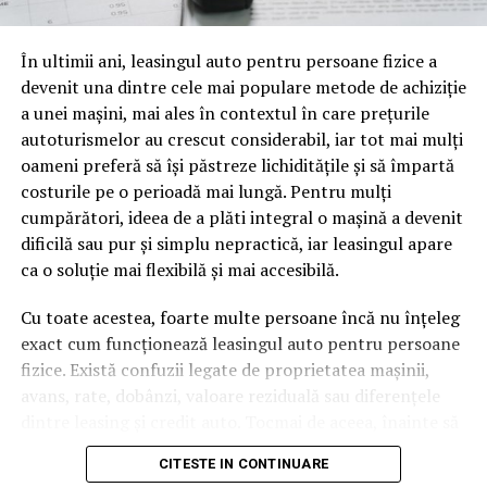
oamenii cu adevărat. Dacă transcrierea ajunge pe o
URMATORUL
Cea mai spectaculoasă linie, licitată de CFR SA
pagină de pe site-ul tău, ai dintr-odată două mii de
În ultimii ani, leasingul auto pentru persoane fizice a
cuvinte tematice, scrise exact în limbajul în care se
NU RATATI
devenit una dintre cele mai populare metode de achiziție
caută.
Perioadă de acalmie în războiul comercial global
a unei mașini, mai ales în contextul în care prețurile
Apoi vine partea de comportament. O pagină pe care
autoturismelor au crescut considerabil, iar tot mai mulți
vizitatorii stau zece, cincisprezece minute ca să
oameni preferă să își păstreze lichiditățile și să împartă
urmărească replay-ul trimite un semnal greu de ignorat.
costurile pe o perioadă mai lungă. Pentru mulți
Google nu îți măsoară direct satisfacția, însă timpul
cumpărători, ideea de a plăti integral o mașină a devenit
petrecut, scrollul și revenirile spun ceva despre cât de
dificilă sau pur și simplu nepractică, iar leasingul apare
util e materialul.
ca o soluție mai flexibilă și mai accesibilă.
Și mai e ceva ce se uită ușor. Un webinar reușit atrage
Cu toate acestea, foarte multe persoane încă nu înțeleg
linkuri aproape de la sine. Cineva îl menționează într-un
exact cum funcționează leasingul auto pentru persoane
newsletter, altcineva îl citează într-un articol, un
fizice. Există confuzii legate de proprietatea mașinii,
partener îl trimite în comunitatea lui. Fiecare astfel de
avans, rate, dobânzi, valoare reziduală sau diferențele
mențiune e o cărămidă pusă la autoritatea domeniului
dintre leasing și credit auto. Tocmai de aceea, înainte să
tău, iar autoritatea e moneda forte în SEO.
semnezi orice contract, este important să înțelegi clar
CITESTE IN CONTINUARE
mecanismul acestui tip de finanțare și să știi la ce să fii