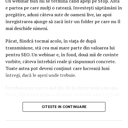
Un webinar bun nu se termină când apeși pe Stop. Asta
(HIPA), Audi Hungaria a devenit cel mai mare investitor
e partea pe care mulți o ratează. Investești săptămâni în
străin din ţară, din 1993 divizia germană a grupului
pregătire, aduni câteva sute de oameni live, iar apoi
Volkswagen investind în ţara vecină circa opt miliarde
înregistrarea ajunge să zacă într-un folder pe care nu îl
de euro. Pentru comparaţie, cel mai mare grup auto
mai deschide nimeni.
prezent în România, Renault, a investit aici circa 2,8
miliarde de euro, iar Ford a depăşit 1,2 miliarde de euro.
Păcat, fiindcă tocmai acolo, în viața de după
transmisiune, stă cea mai mare parte din valoarea lui
pentru SEO. Un webinar e, în fond, două mii de cuvinte
Pe lângă cele 33,3 milioane de motoare produse la uzina
vorbite, câteva întrebări reale și răspunsuri concrete.
maghiară, Audi produce în Ungaria modelele A3
Toate astea pot deveni conținut care lucrează luni
Limuzină, A3 Cabriolet, TT Coupé, TT Roadster şi Q3.
întregi, dacă le așezi unde trebuie.
Din 1998, nu mai puţin de 1,2 milioane de vehicule au
Întrebarea pe care o aud des de la clienți sună cam așa.
ieşit de pe liniile de asamblare ale Audi Hungaria Zrt.
Pe ce platformă să țin webinarul ca să îmi aducă și trafic
Pe lângă Audi, în Ungaria sunt produse şi modele ale
din Google, nu doar lead-uri pe moment? Răspunsul
CITESTE IN CONTINUARE
mărcilor Mercedes-Benz, Suzuki, Opel şi Fiat.
scurt e că platforma contează, dar nu în felul în care
cred ei.
Nu cel mai tare software câștigă, ci acela care îți lasă