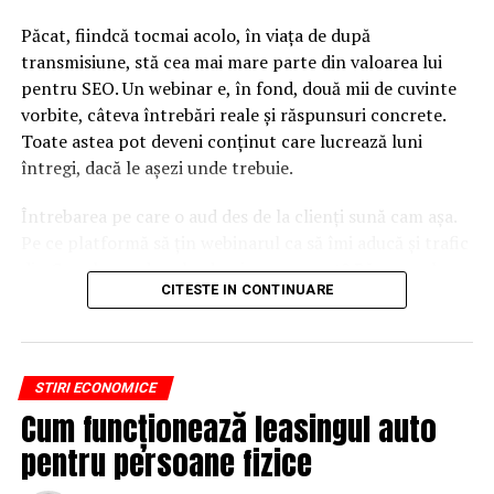
Păcat, fiindcă tocmai acolo, în viața de după
transmisiune, stă cea mai mare parte din valoarea lui
pentru SEO. Un webinar e, în fond, două mii de cuvinte
vorbite, câteva întrebări reale și răspunsuri concrete.
Toate astea pot deveni conținut care lucrează luni
întregi, dacă le așezi unde trebuie.
Întrebarea pe care o aud des de la clienți sună cam așa.
Pe ce platformă să țin webinarul ca să îmi aducă și trafic
din Google, nu doar lead-uri pe moment? Răspunsul
CITESTE IN CONTINUARE
scurt e că platforma contează, dar nu în felul în care
cred ei.
Nu cel mai tare software câștigă, ci acela care îți lasă
STIRI ECONOMICE
conținutul liber, indexabil și ușor de reutilizat. Hai să o
Cum funcționează leasingul auto
luăm pe îndelete, fiindcă diferențele dintre opțiuni sunt
mai subtile decât par la prima vedere.
pentru persoane fizice