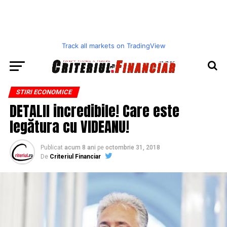
Track all markets on TradingView
STIRI ECONOMICE
DETALII incredibile! Care este
legătura cu VIDEANU!
Publicat
acum 8 ani
pe
octombrie 31, 2018
De
Criteriul Financiar