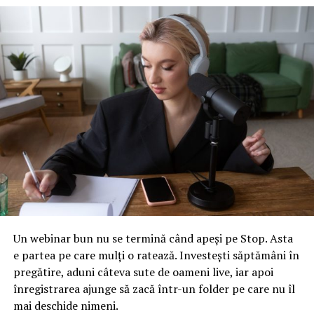
borduri din granit şi piatră naturală.
Tot în septembrie, Compania Municipală Străzi, Poduri
şi Pasaje a încheiat un contract acord cadru pentru
“furnizare betoane şi balast stabilizat” în valoare de
73.443.000 de lei, adică peste 15 milioane de euro cu
asocierea de firme Delta Antrepriză de Construcţii şi
Montaj 93 şi Tehnic Asist.
ARTICOLE PE ACEIASI TEMA:
URMATORUL
Emoţii mari pentru Laura Codruţa Kovesi! Este anchetată
din nou
Un webinar bun nu se termină când apeși pe Stop. Asta
NU RATATI
Surprize la cea mai mare companie din România. Prima
e partea pe care mulți o ratează. Investești săptămâni în
dată când fac profit mare din vânzarea de curent
pregătire, aduni câteva sute de oameni live, iar apoi
electric
înregistrarea ajunge să zacă într-un folder pe care nu îl
mai deschide nimeni.