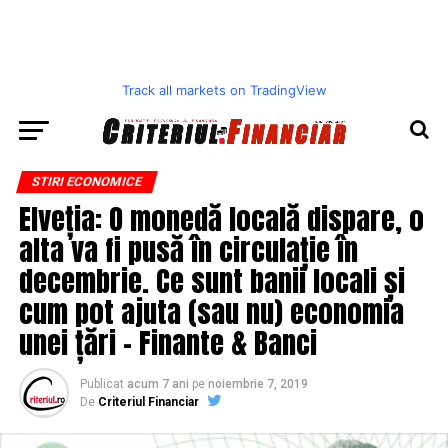
Track all markets on TradingView
STIRI ECONOMICE
Elveția: O monedă locală dispare, o
alta va fi pusă în circulație în
decembrie. Ce sunt banii locali și
cum pot ajuta (sau nu) economia
unei țări – Finante & Banci
Publicat
acum 7 ani
pe
noiembrie 7, 2019
De
Criteriul Financiar