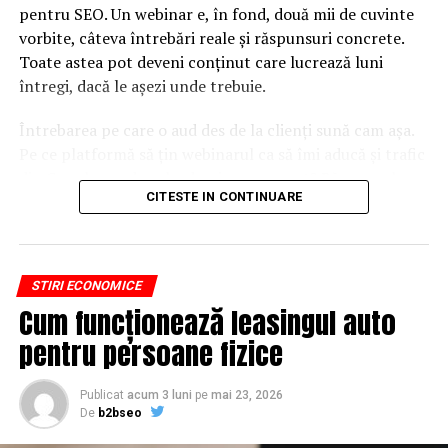
pentru SEO. Un webinar e, în fond, două mii de cuvinte
Cei care vor să introducă ”albina” spun că vor combina
vorbite, câteva întrebări reale și răspunsuri concrete.
moneda locală cu un sistem de credit susținut prin
Toate astea pot deveni conținut care lucrează luni
intermediul unui blockchain, alături de un portofel
întregi, dacă le așezi unde trebuie.
online. „Cu bancnotele vom rămâne marginali, spune
Jean Rossiaud, purtătorul de cuvânt al organizației care
Întrebarea pe care o aud des de la clienți sună cam așa.
vrea să introducă ”albina”. O monedă locală nu ar putea
Pe ce platformă să țin webinarul ca să îmi aducă și trafic
funcționa în aceste zile fără un suport digital, admite el.
din Google, nu doar lead-uri pe moment? Răspunsul
CITESTE IN CONTINUARE
scurt e că platforma contează, dar nu în felul în care
„Știm că acesta este un pariu pe care îl facem,
cred ei.
recunoaște Théo Huguenin-Elie, consilier comunal în La
Chaux-de-Fonds. „Pentru a fi atractiv, trebuie să fie ceva
Nu cel mai tare software câștigă, ci acela care îți lasă
STIRI ECONOMICE
foarte simplu”, mai adaăugă acesta.
conținutul liber, indexabil și ușor de reutilizat. Hai să o
Cum funcționează leasingul auto
luăm pe îndelete, fiindcă diferențele dintre opțiuni sunt
Albina va lua forma unui card reîncărcabil. „Primăria va
mai subtile decât par la prima vedere.
pentru persoane fizice
pune anual echivalentul a o sută de mii de franci în
moneda locală din care vor fi oferiți tuturor angajaților
De ce un webinar bine găzduit
Publicat
acum 3 luni
pe
mai 23, 2026
un card cadou în valoare de 50 de franci pentru a-i
De
b2bseo
ajunge să conteze pentru
stimula”, explică un consilier comunal. De asemenea,