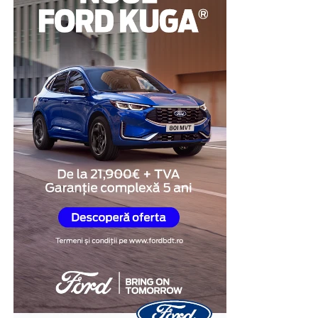
sisteme de închidere independente, ceea ce contribuie la
protejarea bunurilor personale și la menținerea unui
nivel ridicat de organizare.
Această structură transformă vestiarul într-o soluție
practică pentru spațiile în care eficiența și utilizarea
optimă a mobilierului sunt prioritare.
Mai mult spațiu disponibil
În multe clădiri administrative sau industriale,
încăperile destinate echipării personalului nu
beneficiază de suprafețe generoase. În aceste situații,
fiecare metru pătrat trebuie utilizat cât mai eficient.
Vestiarele metalice cu uși scurte permit creșterea
numărului de utilizatori fără a ocupa spațiu suplimentar
pe podea. Același corp de mobilier poate înlocui două
sau chiar mai multe vestiare clasice, ceea ce lasă mai