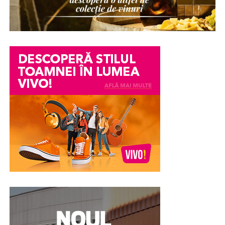
pe verticală în mai multe spații individuale, fiecare
prevăzut cu propria ușă.
Această compartimentare permite utilizarea aceluiași
corp de mobilier de către mai mulți utilizatori simultan.
Fiecare compartiment oferă suficient spațiu pentru
depozitarea obiectelor personale, precum haine
împăturite, încălțăminte, echipamente de lucru sau
accesorii utilizate zilnic.
Configurația tip NEST este apreciată în special în
mediile în care schimburile de personal sunt numeroase
sau unde este nevoie de un număr mare de
compartimente într-o încăpere cu dimensiuni reduse.
Prin organizarea verticală, fiecare utilizator beneficiază
de propriul spațiu delimitat, fără a afecta accesul
celorlalți.
În plus, compartimentele individuale sunt prevăzute cu