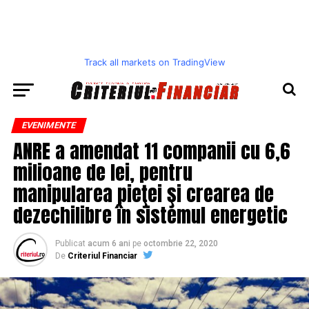
Track all markets on TradingView
EVENIMENTE
ANRE a amendat 11 companii cu 6,6
milioane de lei, pentru
manipularea pieţei şi crearea de
dezechilibre în sistemul energetic
Publicat
acum 6 ani
pe
octombrie 22, 2020
De
Criteriul Financiar