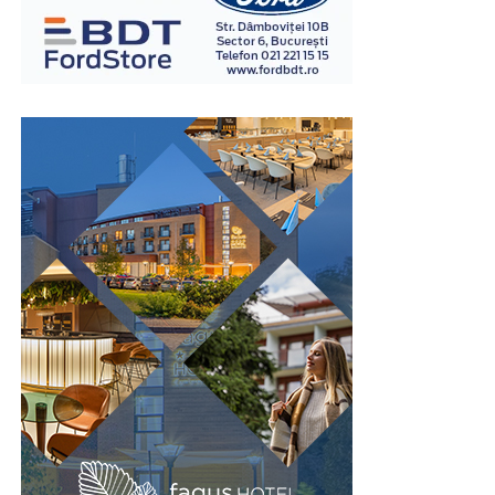
mult loc pentru circulație și facilitează organizarea
întregii încăperi.
Această caracteristică este importantă în fabrici, săli de
sport, școli, spitale sau alte instituții unde fluxul de
persoane este ridicat. Spațiul economisit poate fi utilizat
pentru bănci, culoare de acces sau alte echipamente
necesare funcționării vestiarului.
În același timp, organizarea compactă permite
amplasarea mai multor corpuri de mobilier fără ca
încăperea să devină aglomerată. Astfel, confortul
utilizatorilor este menținut chiar și în perioadele cu
trafic intens.
Prin valorificarea eficientă a spațiului disponibil,
vestiarele tip NEST contribuie la amenajarea unor zone
de echipare funcționale și bine organizate.