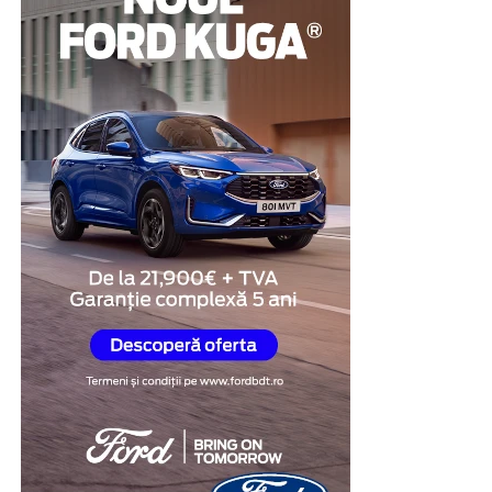
Pentru multe persoane, această abordare reprezintă o
modalitate de a demonstra disponibilitatea de a coopera
și de a răspunde transparent întrebărilor legate de
situația investigată.
Obiectivitatea reacțiilor
fiziologice
Unul dintre cele mai importante avantaje ale testului
poligraf este faptul că evaluarea se bazează pe
monitorizarea unor reacții fiziologice involuntare,
precum ritmul cardiac, respirația, tensiunea arterială și
modificările conductanței electrice a pielii.
În cadrul examinării, specialistul formulează întrebări
relevante pentru situația investigată și analizează
răspunsurile împreună cu reacțiile fiziologice