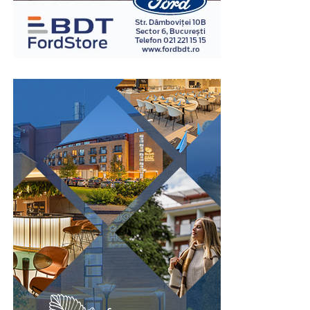
înregistrate. Interpretarea rezultatelor este realizată în
baza unor metode și protocoale specifice, de către
examinatori instruiți în acest domeniu.
Spre deosebire de opiniile personale sau de impresiile
subiective, examinarea poligraf urmărește indicatori
fiziologici măsurabili, ceea ce oferă un grad suplimentar
de obiectivitate în procesul de evaluare. Din acest motiv,
testul este utilizat în numeroase contexte, inclusiv în
investigații interne, procese de selecție pentru anumite
funcții sensibile sau verificarea unor declarații în cadrul
unor anchete.
Este important de înțeles că rezultatul unui test
poligraf trebuie interpretat în contextul întregii situații
și al celorlalte informații disponibile. Tocmai această
abordare echilibrată îi conferă valoare ca instrument
complementar de verificare.