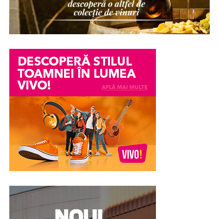
fie suspectată fără să existe dovezi clare împotriva sa. O
dispariție de bunuri într-o companie, o acuzație lansată
într-un conflict personal, o neînțelegere între colegi
sau o informație transmisă eronat pot avea consecințe
serioase asupra imaginii și credibilității unei persoane.
Din păcate, chiar și atunci când acuzațiile se dovedesc
ulterior nefondate, efectele asupra reputației pot
persista. Încrederea colegilor, a angajatorului sau chiar a
membrilor familiei poate fi afectată, iar procesul de
recâștigare a acesteia poate fi dificil.
În astfel de împrejurări, unele persoane aleg în mod
voluntar să efectueze un test poligraf pentru a susține
veridicitatea declarațiilor lor. Examinarea nu stabilește
vinovăția sau nevinovăția din punct de vedere juridic,
însă poate constitui un element suplimentar de
evaluare și poate contribui la clarificarea
circumstanțelor în care au apărut suspiciunile.