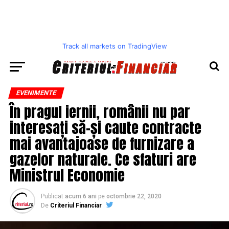
Track all markets on TradingView
EVENIMENTE
În pragul iernii, românii nu par
interesați să-și caute contracte
mai avantajoase de furnizare a
gazelor naturale. Ce sfaturi are
Ministrul Economie
Publicat
acum 6 ani
pe
octombrie 22, 2020
De
Criteriul Financiar