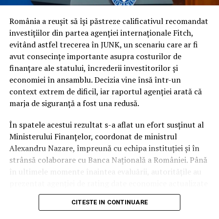
și pensiilor și riscul persistent de a fi încadrați la
categoria de risc major (
junk
).
România a reușit să își păstreze calificativul recomandat
investițiilor din partea agenției internaționale Fitch,
În ciuda acestor vulnerabilități și a presiunii uriașe pe
evitând astfel trecerea în JUNK, un scenariu care ar fi
finanțele publice, autoritățile române au reușit să evite
avut consecințe importante asupra costurilor de
scenariul negativ. Întrebarea esențială este cum a fost
finanțare ale statului, încrederii investitorilor și
posibil acest lucru, în condițiile în care datele
economiei în ansamblu. Decizia vine însă într-un
economice brute erau deja cunoscute de piețe.
context extrem de dificil, iar raportul agenției arată că
marja de siguranță a fost una redusă.
Răspunsul nu a stat în prezentarea unor indicatori noi,
ci în garanțiile de conduită fiscală. În timp ce
În spatele acestui rezultat s-a aflat un efort susținut al
autoritatea altor actori politici s-a erodat considerabil
Ministerului Finanțelor, coordonat de ministrul
pe parcursul mandatului, Nicușor Dan a rămas
Alexandru Nazare, împreună cu echipa instituției și în
interlocutorul strategic în care partenerii externi au
strânsă colaborare cu Banca Națională a României. Până
avut încredere totală.
în ultimele momente înaintea evaluării, autoritățile au
prezentat agenției de rating date economice actualizate
Presedinția ca garant al
și argumente tehnice privind evoluția finanțelor publice
CITESTE IN CONTINUARE
și măsurile adoptate pentru consolidarea fiscală.
disciplinei bugetare