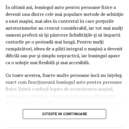
pagină de pe site-ul tău, ai dintr-odată două mii de
În ultimii ani, leasingul auto pentru persoane fizice a
cuvinte tematice, scrise exact în limbajul în care se
devenit una dintre cele mai populare metode de achiziție
caută.
a unei mașini, mai ales în contextul în care prețurile
Apoi vine partea de comportament. O pagină pe care
autoturismelor au crescut considerabil, iar tot mai mulți
vizitatorii stau zece, cincisprezece minute ca să
oameni preferă să își păstreze lichiditățile și să împartă
urmărească replay-ul trimite un semnal greu de ignorat.
costurile pe o perioadă mai lungă. Pentru mulți
Google nu îți măsoară direct satisfacția, însă timpul
cumpărători, ideea de a plăti integral o mașină a devenit
petrecut, scrollul și revenirile spun ceva despre cât de
dificilă sau pur și simplu nepractică, iar leasingul apare
util e materialul.
ca o soluție mai flexibilă și mai accesibilă.
Și mai e ceva ce se uită ușor. Un webinar reușit atrage
Cu toate acestea, foarte multe persoane încă nu înțeleg
linkuri aproape de la sine. Cineva îl menționează într-un
exact cum funcționează leasingul auto pentru persoane
newsletter, altcineva îl citează într-un articol, un
fizice. Există confuzii legate de proprietatea mașinii,
partener îl trimite în comunitatea lui. Fiecare astfel de
avans, rate, dobânzi, valoare reziduală sau diferențele
mențiune e o cărămidă pusă la autoritatea domeniului
dintre leasing și credit auto. Tocmai de aceea, înainte să
tău, iar autoritatea e moneda forte în SEO.
semnezi orice contract, este important să înțelegi clar
CITESTE IN CONTINUARE
mecanismul acestui tip de finanțare și să știi la ce să fii
Apoi mai e economia de scară, care mă încântă de
atent.
fiecare dată. Dintr-o singură sesiune scoți un articol