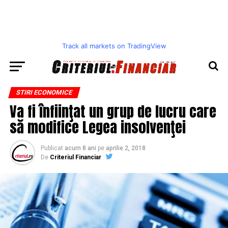
Track all markets on TradingView
STIRI ECONOMICE
Va fi înfiinţat un grup de lucru care
să modifice Legea insolvenţei
Publicat
acum 8 ani
pe
aprilie 2, 2018
De
Criteriul Financiar