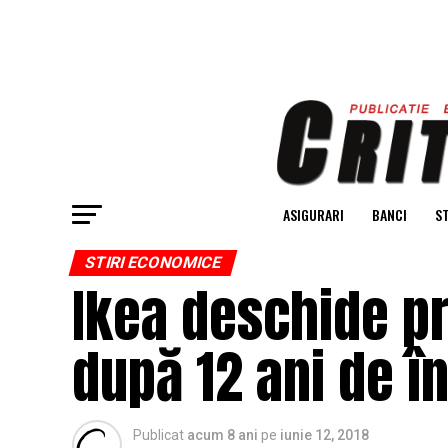
ASIGURARI
BANCI
ST
STIRI ECONOMICE
Ikea deschide pr
după 12 ani de î
Publicat
acum 8 ani
pe
iunie 12, 2018