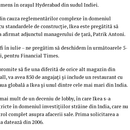
imens în oraşul Hyderabad din sudul Indiei.
i din cauza reglementărilor complexe în domeniul
 cu standardele de construcţie, Ikea este pregătită să
a afirmat adjunctul managerului de ţară, Patrik Antoni.
a fi în iulie – ne pregătim să deschidem în următoarele 5-
i, pentru Financial Times.
promite să fie una diferită de orice alt magazin din
ll, va avea 850 de angajaţi şi include un restaurant cu
aua globală a Ikea şi unul dintre cele mai mari din India.
ai mult de un deceniu de lobby, în care Ikea s-a
ricte în domeniul investiţiilor străine din India, care nu
ol complet asupra afacerii sale. Prima solicitarea a
ia datează din 2006.