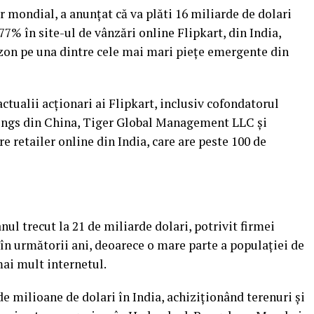
r mondial, a anunţat că va plăti 16 miliarde de dolari
7% în site-ul de vânzări online Flipkart, din India,
azon pe una dintre cele mai mari pieţe emergente din
actualii acţionari ai Flipkart, inclusiv cofondatorul
dings din China, Tiger Global Management LLC şi
 retailer online din India, care are peste 100 de
nul trecut la 21 de miliarde dolari, potrivit firmei
 în următorii ani, deoarece o mare parte a populaţiei de
mai mult internetul.
e milioane de dolari în India, achiziţionând terenuri şi