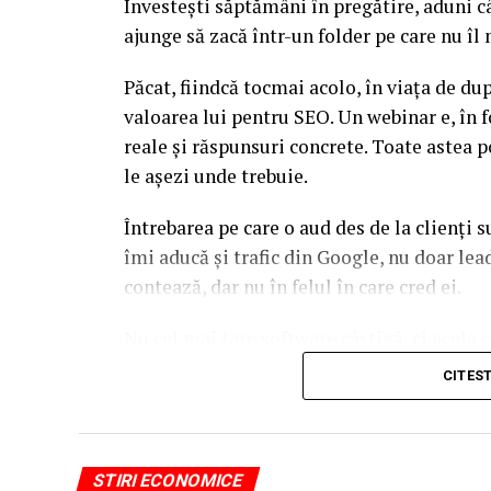
Investești săptămâni în pregătire, aduni c
ajunge să zacă într-un folder pe care nu î
Păcat, fiindcă tocmai acolo, în viața de d
valoarea lui pentru SEO. Un webinar e, în f
reale și răspunsuri concrete. Toate astea p
le așezi unde trebuie.
Întrebarea pe care o aud des de la clienți 
îmi aducă și trafic din Google, nu doar l
contează, dar nu în felul în care cred ei.
Nu cel mai tare software câștigă, ci acela c
reutilizat. Hai să o luăm pe îndelete, fiin
CITES
par la prima vedere.
De ce un webinar bine găz
STIRI ECONOMICE