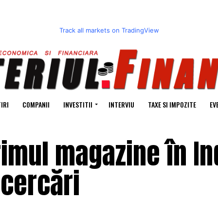
Track all markets on TradingView
IRI
COMPANII
INVESTITII
INTERVIU
TAXE SI IMPOZITE
EV
imul magazine în In
ncercări