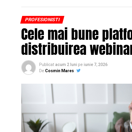
PROFESIONISTI
Cele mai bune platf
distribuirea webinar
Publicat
acum 2 luni
pe
iunie 7, 2026
De
Cosmin Mares