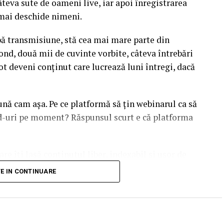
âteva sute de oameni live, iar apoi înregistrarea
l mai deschide nimeni.
upă transmisiune, stă cea mai mare parte din
ond, două mii de cuvinte vorbite, câteva întrebări
ot deveni conținut care lucrează luni întregi, dacă
sună cam așa. Pe ce platformă să țin webinarul ca să
ead-uri pe moment? Răspunsul scurt e că platforma
are îți lasă conținutul liber, indexabil și ușor de
dcă diferențele dintre opțiuni sunt mai subtile decât
TE IN CONTINUARE
duit ajunge să conteze pentru