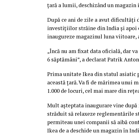
ţară a lumii, deschizând un magazin 
După ce ani de zile a avut dificultăţ
investiţiilor străine din India şi apoi
inaugureze magazinul luna viitoare, 
„Încă nu am fixat data oficială, dar v
6 săptămâni”, a declarat Patrik Anton
Prima unitate Ikea din statul asiatic 
această ţară. Va fi de mărimea unui ma
1.000 de locuri, cel mai mare din reţe
Mult aşteptata inaugurare vine după m
străduit să relaxeze reglementările st
permiteau unei companii să aibă contr
Ikea de a deschide un magazin în Ind