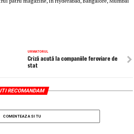
strui patru magazine, în Hyderabad, Bangalore, Mumbai
URMATORUL
Criză acută la companiile feroviare de
stat
ITI RECOMANDAM
COMENTEAZA SI TU