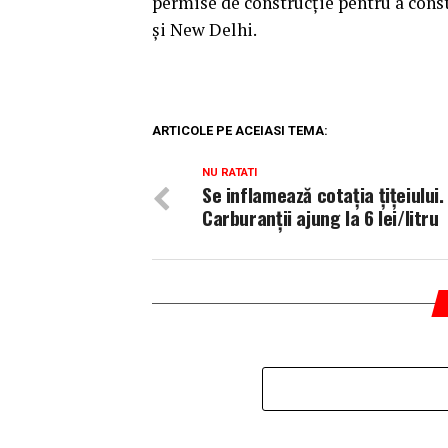
permise de construcţie pentru a con
şi New Delhi.
ARTICOLE PE ACEIASI TEMA:
NU RATATI
Se inflamează cotația țițeiului.
Carburanții ajung la 6 lei/litru