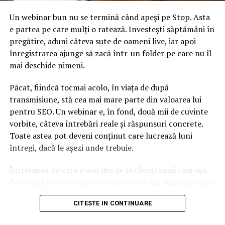
Un webinar bun nu se termină când apeși pe Stop. Asta
e partea pe care mulți o ratează. Investești săptămâni în
pregătire, aduni câteva sute de oameni live, iar apoi
înregistrarea ajunge să zacă într-un folder pe care nu îl
mai deschide nimeni.
Păcat, fiindcă tocmai acolo, în viața de după
transmisiune, stă cea mai mare parte din valoarea lui
pentru SEO. Un webinar e, în fond, două mii de cuvinte
vorbite, câteva întrebări reale și răspunsuri concrete.
Toate astea pot deveni conținut care lucrează luni
întregi, dacă le așezi unde trebuie.
Întrebarea pe care o aud des de la clienți sună cam așa.
Pe ce platformă să țin webinarul ca să îmi aducă și trafic
din Google, nu doar lead-uri pe moment? Răspunsul
CITESTE IN CONTINUARE
scurt e că platforma contează, dar nu în felul în care
cred ei.