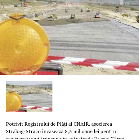
Potrivit Registrului de Plăţi al CNAIR, asocierea
Strabag-Straco încasează 8,3 milioane lei pentru
realizarea unui tronson din autostrada Braşov-Târgu