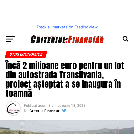
Track all markets on TradingView
STIRI ECONOMICE
Încă 2 milioane euro pentru un lot
din autostrada Transilvania,
proiect așteptat a se inaugura în
toamnă
Publicat
acum 8 ani
pe
iunie 18, 2018
De
Criteriul Financiar