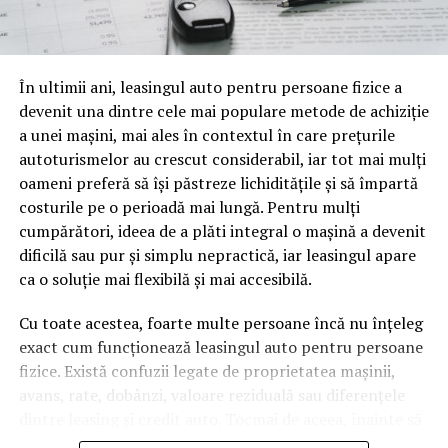
o mină de informație, plină de întrebări pe care și le pun
oamenii cu adevărat. Dacă transcrierea ajunge pe o
pagină de pe site-ul tău, ai dintr-odată două mii de
În ultimii ani, leasingul auto pentru persoane fizice a
cuvinte tematice, scrise exact în limbajul în care se
devenit una dintre cele mai populare metode de achiziție
caută.
a unei mașini, mai ales în contextul în care prețurile
Apoi vine partea de comportament. O pagină pe care
autoturismelor au crescut considerabil, iar tot mai mulți
vizitatorii stau zece, cincisprezece minute ca să
oameni preferă să își păstreze lichiditățile și să împartă
urmărească replay-ul trimite un semnal greu de ignorat.
costurile pe o perioadă mai lungă. Pentru mulți
Google nu îți măsoară direct satisfacția, însă timpul
cumpărători, ideea de a plăti integral o mașină a devenit
petrecut, scrollul și revenirile spun ceva despre cât de
dificilă sau pur și simplu nepractică, iar leasingul apare
util e materialul.
ca o soluție mai flexibilă și mai accesibilă.
Și mai e ceva ce se uită ușor. Un webinar reușit atrage
Cu toate acestea, foarte multe persoane încă nu înțeleg
linkuri aproape de la sine. Cineva îl menționează într-un
exact cum funcționează leasingul auto pentru persoane
newsletter, altcineva îl citează într-un articol, un
fizice. Există confuzii legate de proprietatea mașinii,
partener îl trimite în comunitatea lui. Fiecare astfel de
avans, rate, dobânzi, valoare reziduală sau diferențele
mențiune e o cărămidă pusă la autoritatea domeniului
dintre leasing și credit auto. Tocmai de aceea, înainte să
tău, iar autoritatea e moneda forte în SEO.
semnezi orice contract, este important să înțelegi clar