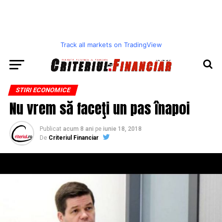
Track all markets on TradingView
STIRI ECONOMICE
Nu vrem să faceţi un pas înapoi
Publicat
acum 8 ani
pe
iunie 18, 2018
De
Criteriul Financiar