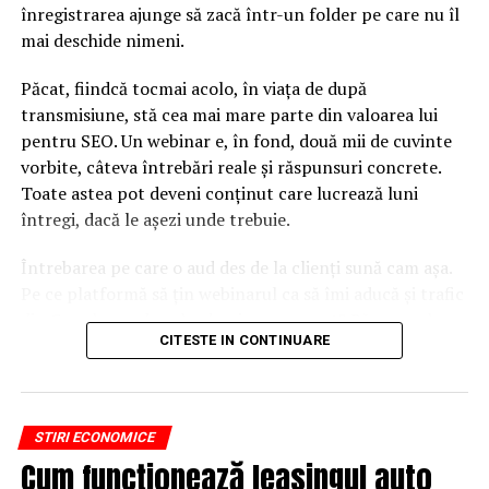
înregistrarea ajunge să zacă într-un folder pe care nu îl
mai deschide nimeni.
Păcat, fiindcă tocmai acolo, în viața de după
transmisiune, stă cea mai mare parte din valoarea lui
pentru SEO. Un webinar e, în fond, două mii de cuvinte
vorbite, câteva întrebări reale și răspunsuri concrete.
Toate astea pot deveni conținut care lucrează luni
întregi, dacă le așezi unde trebuie.
Întrebarea pe care o aud des de la clienți sună cam așa.
Pe ce platformă să țin webinarul ca să îmi aducă și trafic
din Google, nu doar lead-uri pe moment? Răspunsul
CITESTE IN CONTINUARE
scurt e că platforma contează, dar nu în felul în care
cred ei.
Nu cel mai tare software câștigă, ci acela care îți lasă
STIRI ECONOMICE
conținutul liber, indexabil și ușor de reutilizat. Hai să o
Cum funcționează leasingul auto
luăm pe îndelete, fiindcă diferențele dintre opțiuni sunt