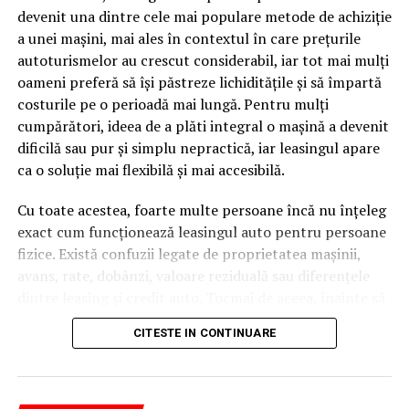
devenit una dintre cele mai populare metode de achiziție
caută.
a unei mașini, mai ales în contextul în care prețurile
Apoi vine partea de comportament. O pagină pe care
autoturismelor au crescut considerabil, iar tot mai mulți
vizitatorii stau zece, cincisprezece minute ca să
oameni preferă să își păstreze lichiditățile și să împartă
urmărească replay-ul trimite un semnal greu de ignorat.
costurile pe o perioadă mai lungă. Pentru mulți
Google nu îți măsoară direct satisfacția, însă timpul
cumpărători, ideea de a plăti integral o mașină a devenit
petrecut, scrollul și revenirile spun ceva despre cât de
dificilă sau pur și simplu nepractică, iar leasingul apare
util e materialul.
ca o soluție mai flexibilă și mai accesibilă.
Și mai e ceva ce se uită ușor. Un webinar reușit atrage
Cu toate acestea, foarte multe persoane încă nu înțeleg
linkuri aproape de la sine. Cineva îl menționează într-un
exact cum funcționează leasingul auto pentru persoane
newsletter, altcineva îl citează într-un articol, un
fizice. Există confuzii legate de proprietatea mașinii,
partener îl trimite în comunitatea lui. Fiecare astfel de
avans, rate, dobânzi, valoare reziduală sau diferențele
mențiune e o cărămidă pusă la autoritatea domeniului
dintre leasing și credit auto. Tocmai de aceea, înainte să
tău, iar autoritatea e moneda forte în SEO.
semnezi orice contract, este important să înțelegi clar
CITESTE IN CONTINUARE
mecanismul acestui tip de finanțare și să știi la ce să fii
Apoi mai e economia de scară, care mă încântă de
atent.
fiecare dată. Dintr-o singură sesiune scoți un articol
lung, cinci sau șase clipuri scurte pentru social, o pagină
Leasingul auto
nu înseamnă doar „o mașină în rate”. Este