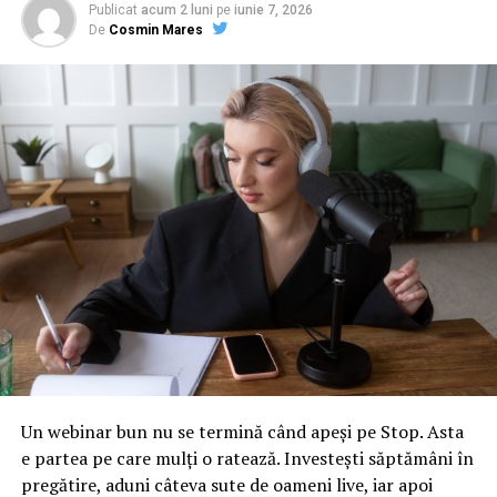
belgian. Acesta va face aici locuinţe de lux
Publicat
acum 2 luni
pe
iunie 7, 2026
De
Cosmin Mares
NU RATATI
CSU îi dă Angelei Merkel un termen de două săptămâni
pentru negocierea unui acord european în problema
migraţiei
Un webinar bun nu se termină când apeși pe Stop. Asta
e partea pe care mulți o ratează. Investești săptămâni în
pregătire, aduni câteva sute de oameni live, iar apoi