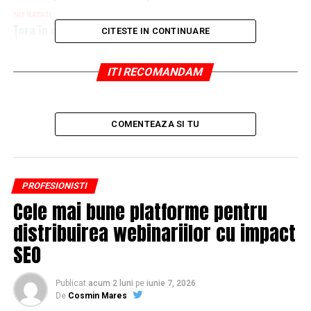
NU RATATI
Țara în care ieftinirile se fac cu ARMATA
CITESTE IN CONTINUARE
ITI RECOMANDAM
COMENTEAZA SI TU
PROFESIONISTI
Cele mai bune platforme pentru
distribuirea webinariilor cu impact
SEO
Publicat
acum 2 luni
pe
iunie 7, 2026
De
Cosmin Mares