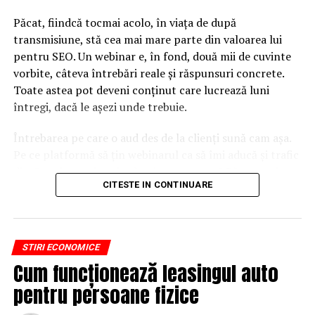
Păcat, fiindcă tocmai acolo, în viața de după
transmisiune, stă cea mai mare parte din valoarea lui
pentru SEO. Un webinar e, în fond, două mii de cuvinte
vorbite, câteva întrebări reale și răspunsuri concrete.
Toate astea pot deveni conținut care lucrează luni
întregi, dacă le așezi unde trebuie.
Întrebarea pe care o aud des de la clienți sună cam așa.
Pe ce platformă să țin webinarul ca să îmi aducă și trafic
din Google, nu doar lead-uri pe moment? Răspunsul
CITESTE IN CONTINUARE
scurt e că platforma contează, dar nu în felul în care
cred ei.
Nu cel mai tare software câștigă, ci acela care îți lasă
STIRI ECONOMICE
conținutul liber, indexabil și ușor de reutilizat. Hai să o
Cum funcționează leasingul auto
luăm pe îndelete, fiindcă diferențele dintre opțiuni sunt
mai subtile decât par la prima vedere.
pentru persoane fizice