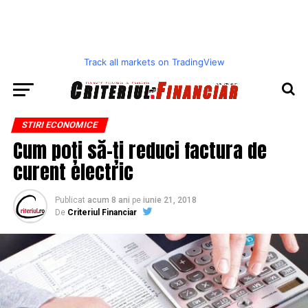
Track all markets on TradingView
STIRI ECONOMICE
Cum poți să-ți reduci factura de
curent electric
Publicat
acum 8 ani
pe
iunie 21, 2018
De
Criteriul Financiar