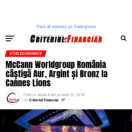
Track all markets on TradingView
STIRI ECONOMICE
McCann Worldgroup România
câștigă Aur, Argint și Bronz la
Cannes Lions
Publicat
acum 8 ani
pe
iunie 25, 2018
De
Criteriul Financiar