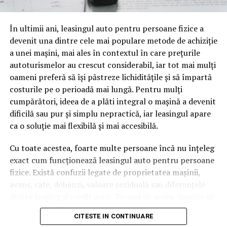
oamenii cu adevărat. Dacă transcrierea ajunge pe o
pagină de pe site-ul tău, ai dintr-odată două mii de
În ultimii ani, leasingul auto pentru persoane fizice a
cuvinte tematice, scrise exact în limbajul în care se
devenit una dintre cele mai populare metode de achiziție
caută.
a unei mașini, mai ales în contextul în care prețurile
Apoi vine partea de comportament. O pagină pe care
autoturismelor au crescut considerabil, iar tot mai mulți
vizitatorii stau zece, cincisprezece minute ca să
oameni preferă să își păstreze lichiditățile și să împartă
urmărească replay-ul trimite un semnal greu de ignorat.
costurile pe o perioadă mai lungă. Pentru mulți
Google nu îți măsoară direct satisfacția, însă timpul
cumpărători, ideea de a plăti integral o mașină a devenit
petrecut, scrollul și revenirile spun ceva despre cât de
dificilă sau pur și simplu nepractică, iar leasingul apare
util e materialul.
ca o soluție mai flexibilă și mai accesibilă.
Și mai e ceva ce se uită ușor. Un webinar reușit atrage
Cu toate acestea, foarte multe persoane încă nu înțeleg
linkuri aproape de la sine. Cineva îl menționează într-un
exact cum funcționează leasingul auto pentru persoane
newsletter, altcineva îl citează într-un articol, un
fizice. Există confuzii legate de proprietatea mașinii,
partener îl trimite în comunitatea lui. Fiecare astfel de
avans, rate, dobânzi, valoare reziduală sau diferențele
mențiune e o cărămidă pusă la autoritatea domeniului
dintre leasing și credit auto. Tocmai de aceea, înainte să
tău, iar autoritatea e moneda forte în SEO.
semnezi orice contract, este important să înțelegi clar
CITESTE IN CONTINUARE
mecanismul acestui tip de finanțare și să știi la ce să fii