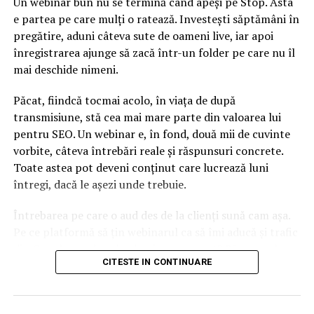
Un webinar bun nu se termină când apeși pe Stop. Asta
Dobre, Regional Creative Director McCann CEE &
e partea pe care mulți o ratează. Investești săptămâni în
Creative Director McCann România.
pregătire, aduni câteva sute de oameni live, iar apoi
înregistrarea ajunge să zacă într-un folder pe care nu îl
McCann Worldgroup România este agenţia care se
mai deschide nimeni.
ghidează după principiul fondatorului său, Harry
McCann: „O agenţie se dezvoltă mai repede dacă se
Păcat, fiindcă tocmai acolo, în viața de după
concentrează mai degrabă pe creşterea business-ului
transmisiune, stă cea mai mare parte din valoarea lui
clienţilor săi.” McCann Erickson are relaţii de parteneriat
pentru SEO. Un webinar e, în fond, două mii de cuvinte
îndelungate cu unele dintre cele mai importante
vorbite, câteva întrebări reale și răspunsuri concrete.
companii de pe piată: The Coca-Cola Company, Mega
Toate astea pot deveni conținut care lucrează luni
Image, Nestlé, Vodafone, L’Oréal, Mastercard Europe,
întregi, dacă le așezi unde trebuie.
Heineken, Kandia Dulce, Dedeman. Din grupul de
comunicare McCann WorldGroup România fac parte
Întrebarea pe care o aud des de la clienți sună cam așa.
agenţiile McCann Bucureşti, Momentum, UM, McCann
Pe ce platformă să țin webinarul ca să îmi aducă și trafic
PR şi MRM//McCann România. La nivel internaţional,
din Google, nu doar lead-uri pe moment? Răspunsul
este parte a McCann WorldGroup – una dintre cele mai
CITESTE IN CONTINUARE
scurt e că platforma contează, dar nu în felul în care
puternice reţele de advertising cu birouri în 205 oraşe
cred ei.
din 132 de tări.
Nu cel mai tare software câștigă, ci acela care îți lasă